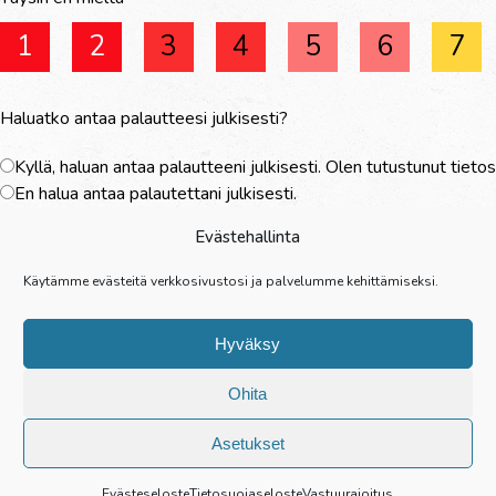
1
2
3
4
5
6
7
Haluatko antaa palautteesi julkisesti?
Kyllä, haluan antaa palautteeni julkisesti. Olen tutustunut tiet
En halua antaa palautettani julkisesti.
Evästehallinta
Käytämme evästeitä verkkosivustosi ja palvelumme kehittämiseksi.
Hyväksy
Ohita
Asetukset
Evästeseloste
Tietosuojaseloste
Vastuurajoitus