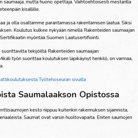
en saumaaja, mutta huono opettaja. Vaihtoehtoisesti mestarilla
 eteenp
ä
in kis
ä
llille.
aa ja olla osaltamme parantamassa rakentamisen laatua. Siksi
tuksen. Koulutus kulkee nyky
ää
n nimell
ä
Rakenteiden saumaajan
Sertifikaatin my
ö
nt
ää
Suomen Laatusertifiointi.
suorittavilta tekij
ö
ilt
ä
Rakenteiden saumaajan
Mik
ä
li ty
ö
n suorittaa koulutuksen l
ä
pik
ä
ynyt henkil
ö
, on varmaa,
a.
aattikoulutuksesta Ty
ö
tehoseuran sivuilla
oista Saumalaakson Opistossa
ttisaumojen kesto riippuu kuitenkin rakennuksen sijainnista,
iaaleista. Saumat ovat varsin huoltovapaita. Eniten saumojen