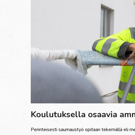
Koulutuksella osaavia amma
Perinteisesti saumausty
ö
opitaan tekem
ä
ll
ä
eli m