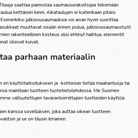
. Tilaaja saattaa painostaa saumausurakoitsijaa tekem
ää
n
aulua kiritt
ä
isiin kiinni. Aikataulujen ei kuitenkaan pit
ä
isi
simerkiksi julkisivusaumauksia voi aivan hyvin suorittaa
i asukkaat muuttavat sis
ää
n ennen joulua, julkisivusaumausty
ö
t
imien rakenteellinen kosteus olisi ehtinyt haihtua, elementit
nat olisivat kuivat.
taa parhaan materiaalin
 eri k
ä
ytt
ö
tarkoitukseen ja -kohteisiin tiet
ää
maahantuoja tai
ens
ä
mainitaan tuotteen tuotetietolehdess
ä
. Me Suomen
emme valtuutettujen tavarantoimittajien tuotteiden k
ä
ytt
öä
.
ien kanssa sovelluksen, joka auttaa oikean tuotteen
litsin ja se on t
ä
ysin ilmainen.