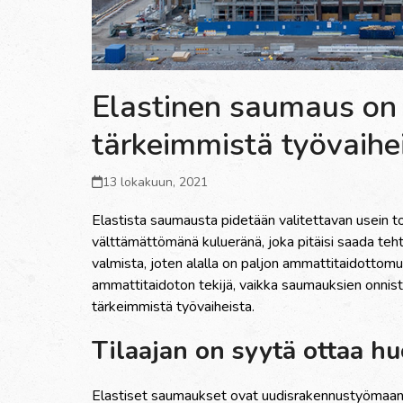
Elastinen saumaus on 
tärkeimmistä työvaihe
13 lokakuun, 2021
Elastista saumausta pidet
ää
n valitettavan usein to
v
ä
ltt
ä
m
ä
tt
ö
m
ä
n
ä
kuluer
ä
n
ä
, joka pit
ä
isi saada teh
valmista, joten alalla on paljon ammattitaidottom
ammattitaidoton tekij
ä
, vaikka saumauksien onnist
t
ä
rkeimmist
ä
ty
ö
vaiheista.
Tilaajan on syyt
ä
ottaa h
Elastiset saumaukset ovat uudisrakennusty
ö
maan