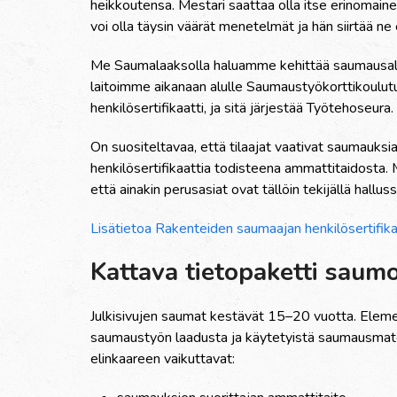
heikkoutensa. Mestari saattaa olla itse erinomain
voi olla t
ä
ysin v
ää
r
ä
t menetelm
ä
t ja h
ä
n siirt
ää
ne
Me Saumalaaksolla haluamme kehitt
ää
saumausal
laitoimme aikanaan alulle Saumausty
ö
korttikoulu
henkil
ö
sertifikaatti, ja sit
ä
j
ä
rjest
ää
Ty
ö
tehoseura. 
On suositeltavaa, ett
ä
tilaajat vaativat saumauksia 
henkil
ö
sertifikaattia todisteena ammattitaidosta. 
ett
ä
ainakin perusasiat ovat t
ä
ll
ö
in tekij
ä
ll
ä
halluss
Lis
ä
tietoa Rakenteiden saumaajan henkil
ö
sertifik
Kattava tietopaketti saum
Julkisivujen saumat kest
ä
v
ä
t 15–20 vuotta. Elemen
saumausty
ö
n laadusta ja k
ä
ytetyist
ä
saumausmater
elinkaareen vaikuttavat: