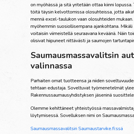
on my
ö
h
ä
ss
ä
ja sit
ä
yritet
ää
n ottaa kiinni lopussa
t
ö
it
ä
t
ä
ysin kelvottomissa olosuhteissa, jotta aikat
menn
ä
excel-taulukon vaan olosuhteiden mukaan. E
my
ö
hemmin suosiollisempana ajankohtana. Mik
ä
l
voitaisiin viimeistell
ä
seuraavana kev
ää
n
ä
. N
ä
in to
olisivat hiipuneet riitt
ä
v
ä
sti ja saumojen tartuntapin
Saumausmassavalitsin aut
valinnassa
Parhaiten omat tuotteensa ja niiden soveltuvuuden
tehtaan edustaja. Soveltuvat ty
ö
menetelm
ä
t yle
Rakennussaumausyhdistyksen j
ä
senin
ä
suosittel
Olemme kehitt
ä
neet yhteisty
ö
ss
ä
massavalmistaj
l
ö
ytymisess
ä
. Sovelluksen nimi on Saumausmassava
Saumausmassavalitsin Saumaustarvike.fi:ss
ä