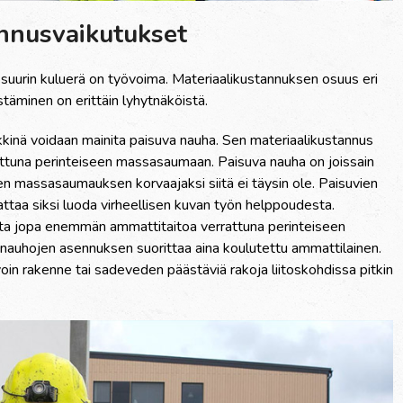
annusvaikutukset
uurin kuluer
ä
on ty
ö
voima. Materiaalikustannuksen osuus eri
st
ä
minen on eritt
ä
in lyhytn
ä
k
ö
ist
ä
.
kkin
ä
voidaan mainita paisuva nauha. Sen materiaalikustannus
attuna perinteiseen massasaumaan. Paisuva nauha on joissain
sen massasaumauksen korvaajaksi siit
ä
ei t
ä
ysin ole. Paisuvien
ttaa siksi luoda virheellisen kuvan ty
ö
n helppoudesta.
alta jopa enemm
ä
n ammattitaitoa verrattuna perinteiseen
 nauhojen asennuksen suorittaa aina koulutettu ammattilainen.
oin rakenne tai sadeveden p
ää
st
ä
vi
ä
rakoja liitoskohdissa pitkin