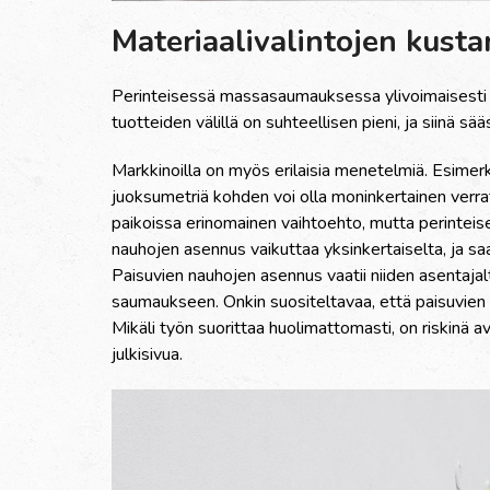
Materiaalivalintojen kust
Perinteisess
ä
massasaumauksessa ylivoimaisesti s
tuotteiden v
ä
lill
ä
on suhteellisen pieni, ja siin
ä
s
ää
Markkinoilla on my
ö
s erilaisia menetelmi
ä
. Esimer
juoksumetri
ä
kohden voi olla moninkertainen verr
paikoissa erinomainen vaihtoehto, mutta perintei
nauhojen asennus vaikuttaa yksinkertaiselta, ja saa
Paisuvien nauhojen asennus vaatii niiden asentaj
saumaukseen. Onkin suositeltavaa, ett
ä
paisuvien
Mik
ä
li ty
ö
n suorittaa huolimattomasti, on riskin
ä
av
julkisivua.