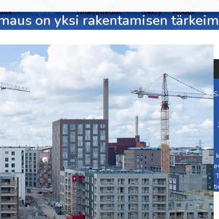
suus
Opisto
Yhteystiedot
Rekry
About
umaus on yksi rakentamisen tärkeim
S
e
T
t