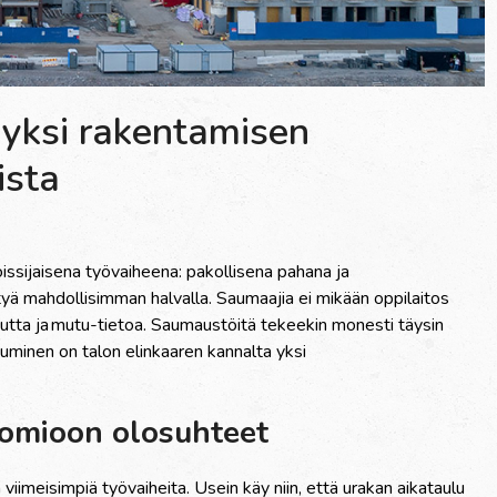
yksi rakentamisen
ista
issijaisena ty
ö
vaiheena: pakollisena pahana ja
ty
ä
mahdollisimman halvalla. Saumaajia ei mik
ää
n oppilaitos
uutta ja mutu-tietoa. Saumaust
ö
it
ä
tekeekin
monesti t
ä
ysin
uminen on talon elinkaaren kannalta yksi
uomioon olosuhteet
 viimeisimpi
ä
ty
ö
vaiheita. Usein k
ä
y niin, ett
ä
urakan aikataulu