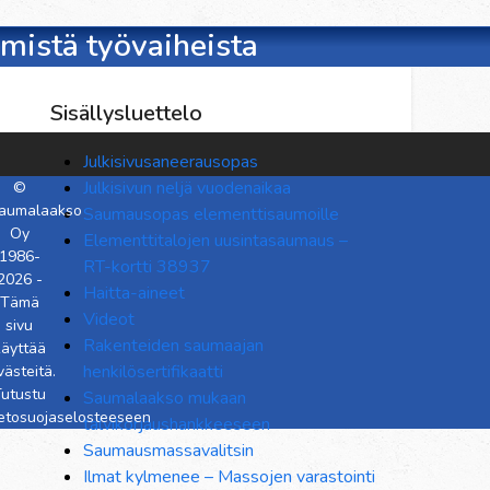
mistä työvaiheista
Sisällysluettelo
Julkisivusaneerausopas
Julkisivun neljä vuodenaikaa
©
aumalaakso
Saumausopas elementtisaumoille
Oy
Elementtitalojen uusintasaumaus –
1986-
RT-kortti 38937
2026 -
Haitta-aineet
Tämä
Videot
sivu
Rakenteiden saumaajan
käyttää
henkilösertifikaatti
västeitä.
utustu
Saumalaakso mukaan
ietosuojaselosteeseen
talvikorjaushankkeeseen
Saumausmassavalitsin
Ilmat kylmenee – Massojen varastointi