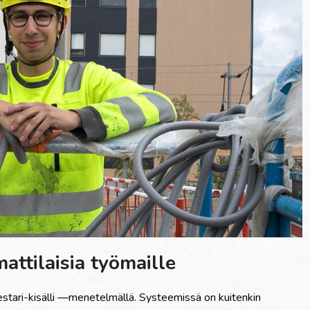
ttilaisia ty
ö
maille
estari-kis
ä
lli
—
menetelm
ä
ll
ä
. Systeemiss
ä
on kuitenkin