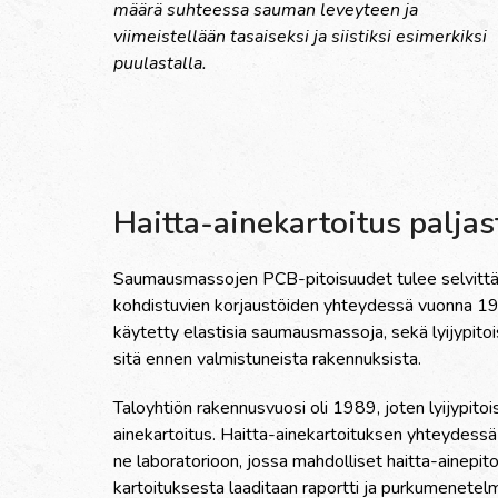
määrä suhteessa sauman leveyteen ja
viimeistellään tasaiseksi ja siistiksi esimerkiksi
puulastalla.
Haitta-ainekartoitus palja
Saumausmassojen PCB-pitoisuudet tulee selvittää e
kohdistuvien korjaustöiden yhteydessä vuonna 1979
käytetty elastisia saumausmassoja, sekä lyijypit
sitä ennen valmistuneista rakennuksista.
Taloyhtiön rakennusvuosi oli 1989, joten lyijypitoi
ainekartoitus. Haitta-ainekartoituksen yhteydes
ne laboratorioon, jossa mahdolliset haitta-ainepit
kartoituksesta laaditaan raportti ja purkumenetel