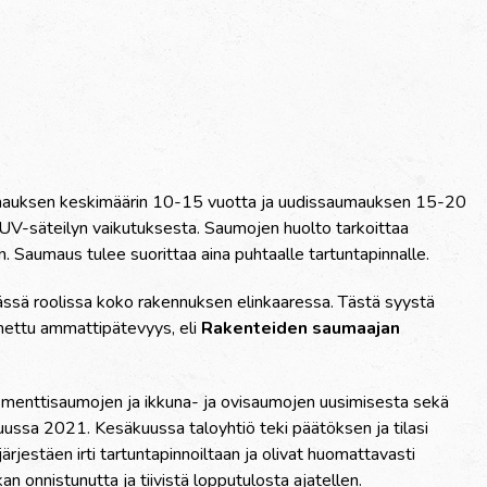
umauksen keskimäärin 10-15 vuotta ja uudissaumauksen 15-20
 UV-säteilyn vaikutuksesta. Saumojen huolto tarkoittaa
Saumaus tulee suorittaa aina puhtaalle tartuntapinnalle.
ässä roolissa koko rakennuksen elinkaaressa. Tästä syystä
nnettu ammattipätevyys, eli
Rakenteiden saumaajan
elementtisaumojen ja ikkuna- ja ovisaumojen uusimisesta sekä
skuussa 2021. Kesäkuussa taloyhtiö teki päätöksen ja tilasi
rjestäen irti tartuntapinnoiltaan ja olivat huomattavasti
 onnistunutta ja tiivistä lopputulosta ajatellen.