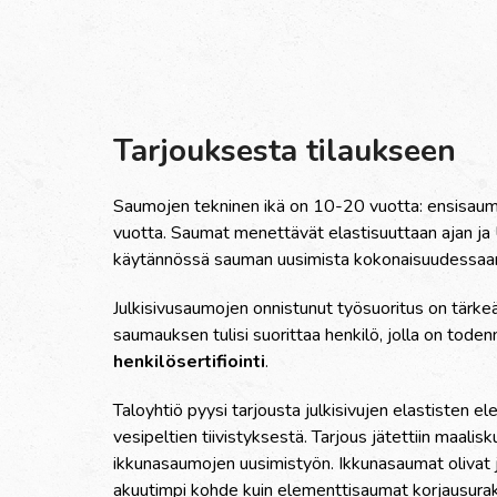
Tarjouksesta tilaukseen
Saumojen tekninen ikä on 10-20 vuotta: ensisa
vuotta. Saumat menettävät elastisuuttaan ajan ja
käytännössä sauman uusimista kokonaisuudessaan. 
Julkisivusaumojen onnistunut työsuoritus on tärke
saumauksen tulisi suorittaa henkilö, jolla on tode
henkilösertifiointi
.
Taloyhtiö pyysi tarjousta julkisivujen elastisten 
vesipeltien tiivistyksestä. Tarjous jätettiin maali
ikkunasaumojen uusimistyön. Ikkunasaumat olivat jä
akuutimpi kohde kuin elementtisaumat korjausurakan