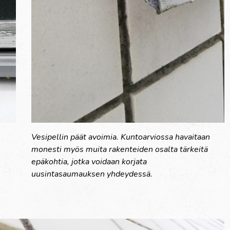
Vesipellin pä
ät avoimia. Kuntoarvio
s
sa
havaitaan
monesti myös muita rakenteiden osalta tärkeitä
epäkohtia, jotka voidaan korjata
uusintasaumauksen
yhdeydessä
.