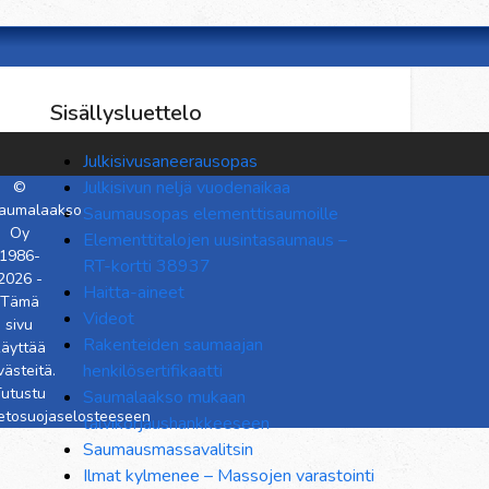
Sisällysluettelo
Julkisivusaneerausopas
Julkisivun neljä vuodenaikaa
©
aumalaakso
Saumausopas elementtisaumoille
Oy
Elementtitalojen uusintasaumaus –
1986-
RT-kortti 38937
2026 -
Haitta-aineet
Tämä
Videot
sivu
Rakenteiden saumaajan
käyttää
henkilösertifikaatti
västeitä.
utustu
Saumalaakso mukaan
ietosuojaselosteeseen
talvikorjaushankkeeseen
Saumausmassavalitsin
Ilmat kylmenee – Massojen varastointi