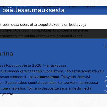
suus
Opisto
Yhteystiedot
Rekry
About
a päällesaumauksesta
kenteen osaa siten, että lopputuloksena on kestävä ja
a pitävä liitos. Saumatiivistyksen tavoitteena on pyrkiä
ementtien lämpötilan vaihteluista johtuvat liikkeet
S
rina
inässä loppuvuodesta 2020. Marraskuussa
teusvaurioin kärsineeseen huoneistoon. Tarkastusraportista kävi
uotavaa elementti- tai
ikkunasaumaa
. Taloyhtiö lähestyi
e
vion. Saumalaakso suoritti saumojen kuntoarvion helmikuussa
T
umojen halkeilua. Toimenpidesuosituksena annettiin, että
t
ipymättä.