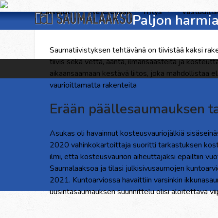
Skip
Palvelut
Referenssit
Yritys
Vastuulli
Paljon harmi
to
content
Saumatiivistyksen tehtävänä on tiivistää kaksi ra
tiivis sekä vettä, ääntä, ilmansaasteita ja kosteutt
aikaansaamaan kestävä liitos, joka mahdollistaa el
vaurioittamatta rakenteita
Erään päällesaumauksen ta
Asukas oli havainnut kosteusvauriojälkiä sisäse
2020 vahinkokartoittaja suoritti tarkastuksen kos
ilmi, että kosteusvaurion aiheuttajaksi epäiltiin v
Saumalaaksoa ja tilasi julkisivusaumojen kuntoar
2021. Kuntoarviossa havaittiin varsinkin ikkunasa
uusintasaumauksen suunnittelu olisi aloitettava vi