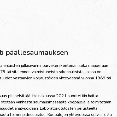
sti päällesaumauksen
rilaisten julkisivuihin, parvekerakenteisiin sekä maaperään
 tai sitä ennen valmistuneista rakennuksista, joissa on
oisuudet vastaavien korjaustöiden yhteydessä vuonna 1989 tai
suus piti selvittää. Heinäkuussa 2021 suoritettiin haitta-
sä otetaan vanhasta saumausmassasta koepaloja ja toimitetaan
oisuudet analysoidaan. Laboratoriotulosten perusteella
mästä toimenpidesuositus. Koepalojen yhteydessä selvisi, että