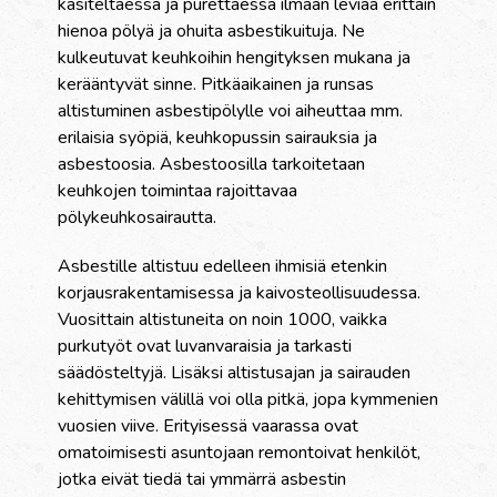
käsiteltäessä ja purettaessa ilmaan leviää erittäin
hienoa pölyä ja ohuita asbestikuituja. Ne
kulkeutuvat keuhkoihin hengityksen mukana ja
kerääntyvät sinne. Pitkäaikainen ja runsas
altistuminen asbestipölylle voi aiheuttaa mm.
erilaisia syöpiä, keuhkopussin sairauksia ja
asbestoosia. Asbestoosilla tarkoitetaan
keuhkojen toimintaa rajoittavaa
pölykeuhkosairautta.
Asbestille altistuu edelleen ihmisiä etenkin
korjausrakentamisessa ja kaivosteollisuudessa.
Vuosittain altistuneita on noin 1000, vaikka
purkutyöt ovat luvanvaraisia ja tarkasti
säädösteltyjä. Lisäksi altistusajan ja sairauden
kehittymisen välillä voi olla pitkä, jopa kymmenien
vuosien viive. Erityisessä vaarassa ovat
omatoimisesti asuntojaan remontoivat henkilöt,
jotka eivät tiedä tai ymmärrä asbestin