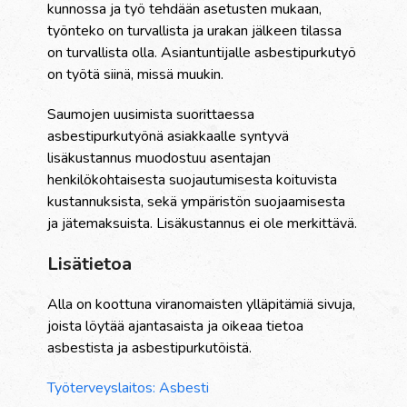
kunnossa ja työ tehdään asetusten mukaan,
työnteko on turvallista ja urakan jälkeen tilassa
on turvallista olla. Asiantuntijalle asbestipurkutyö
on työtä siinä, missä muukin.
Saumojen uusimista suorittaessa
asbestipurkutyönä asiakkaalle syntyvä
lisäkustannus muodostuu asentajan
henkilökohtaisesta suojautumisesta koituvista
kustannuksista, sekä ympäristön suojaamisesta
ja jätemaksuista. Lisäkustannus ei ole merkittävä.
Lisätietoa
Alla on koottuna viranomaisten ylläpitämiä sivuja,
joista löytää ajantasaista ja oikeaa tietoa
asbestista ja asbestipurkutöistä.
Työterveyslaitos: Asbesti