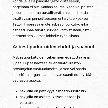
kohdalle, eikä pinnoite ylety viisteeseen,
ongelmaa ei ole. Vanhan saumauksen voi poistaa
ja uuden asentaa turvallisesti, koska asbestia
sisältävään pinnoitteeseen ei tarvitse koskea.
Tällöin kyseessä ei ole asbestinpurkutyö eikä
asbestilupaa tarvita, kunhan varmistutaan, ettei
elementtien kulmat lohkeile työn aikana.
Asbestipurkutöiden ehdot ja säännöt
Asbestipurkutöiden tekeminen edellyttää aina
lupaa. Lupaa haetaan aluehallintoviraston
työsuojelun vastuualueelta, ja sen voi saada
henkilö tai organisaatio. Luvan saanti edellyttää
seuraavia asioita:
hakijalla on pätevyys asbestipurkutöihin
hakijalla on asianmukaiset laitteet ja
varusteet