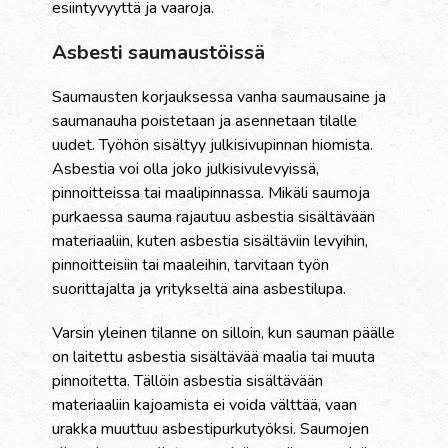
esiintyvyyttä ja vaaroja.
Asbesti saumaustöissä
Saumausten korjauksessa vanha saumausaine ja
saumanauha poistetaan ja asennetaan tilalle
uudet. Työhön sisältyy julkisivupinnan hiomista.
Asbestia voi olla joko julkisivulevyissä,
pinnoitteissa tai maalipinnassa. Mikäli saumoja
purkaessa sauma rajautuu asbestia sisältävään
materiaaliin, kuten asbestia sisältäviin levyihin,
pinnoitteisiin tai maaleihin, tarvitaan työn
suorittajalta ja yritykseltä aina asbestilupa.
Varsin yleinen tilanne on silloin, kun sauman päälle
on laitettu asbestia sisältävää maalia tai muuta
pinnoitetta. Tällöin asbestia sisältävään
materiaaliin kajoamista ei voida välttää, vaan
urakka muuttuu asbestipurkutyöksi. Saumojen