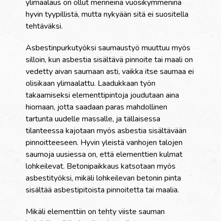
ylimaalaus on ollut menneinä vuosikymmeninä
hyvin tyypillistä, mutta nykyään sitä ei suositella
tehtäväksi.
Asbestinpurkutyöksi saumaustyö muuttuu myös
silloin, kun asbestia sisältävä pinnoite tai maali on
vedetty aivan saumaan asti, vaikka itse saumaa ei
olisikaan ylimaalattu. Laadukkaan työn
takaamiseksi elementtipintoja joudutaan aina
hiomaan, jotta saadaan paras mahdollinen
tartunta uudelle massalle, ja tällaisessa
tilanteessa kajotaan myös asbestia sisältävään
pinnoitteeseen. Hyvin yleistä vanhojen talojen
saumoja uusiessa on, että elementtien kulmat
lohkeilevat. Betonipaikkaus katsotaan myös
asbestityöksi, mikäli lohkeilevan betonin pinta
sisältää asbestipitoista pinnoitetta tai maalia.
Mikäli elementtiin on tehty viiste sauman