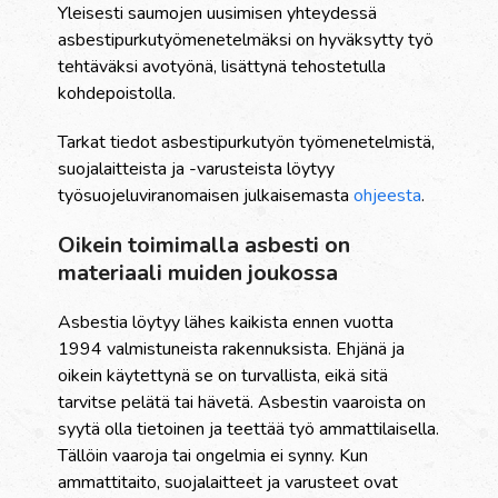
Yleisesti saumojen uusimisen yhteydessä
asbestipurkutyömenetelmäksi on hyväksytty työ
tehtäväksi avotyönä, lisättynä tehostetulla
kohdepoistolla.
Tarkat tiedot asbestipurkutyön työmenetelmistä,
suojalaitteista ja -varusteista löytyy
työsuojeluviranomaisen julkaisemasta
ohjeesta
.
Oikein toimimalla asbesti on
materiaali muiden joukossa
Asbestia löytyy lähes kaikista ennen vuotta
1994 valmistuneista rakennuksista. Ehjänä ja
oikein käytettynä se on turvallista, eikä sitä
tarvitse pelätä tai hävetä. Asbestin vaaroista on
syytä olla tietoinen ja teettää työ ammattilaisella.
Tällöin vaaroja tai ongelmia ei synny. Kun
ammattitaito, suojalaitteet ja varusteet ovat