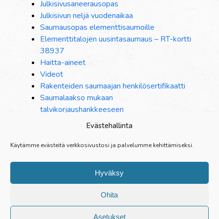
Julkisivusaneerausopas
Julkisivun neljä vuodenaikaa
Saumausopas elementtisaumoille
Elementtitalojen uusintasaumaus – RT-kortti
38937
Haitta-aineet
Videot
Rakenteiden saumaajan henkilösertifikaatti
Saumalaakso mukaan
talvikorjaushankkeeseen
Saumausmassavalitsin
Evästehallinta
Ilmat kylmenee – Massojen varastointi ja
talvisaumaus
Käytämme evästeitä verkkosivustosi ja palvelumme kehittämiseksi.
Ikkunoiden tiivistäminen pelkällä vaahdolla —
hyvän rakentamistavan vastaista
Hyväksy
Julkisivusaumojen vaurioitumisen vaikutus
taloyhtiön energiankulutukseen
Ohita
Elastinen saumaus on yksi rakentamisen
tärkeimmistä työvaiheista
Asetukset