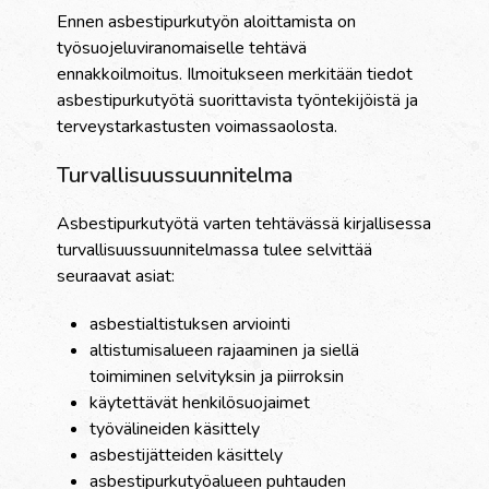
Ennen asbestipurkutyön aloittamista on
työsuojeluviranomaiselle tehtävä
ennakkoilmoitus. Ilmoitukseen merkitään tiedot
asbestipurkutyötä suorittavista työntekijöistä ja
terveystarkastusten voimassaolosta.
Turvallisuussuunnitelma
Asbestipurkutyötä varten tehtävässä kirjallisessa
turvallisuussuunnitelmassa tulee selvittää
seuraavat asiat:
asbestialtistuksen arviointi
altistumisalueen rajaaminen ja siellä
toimiminen selvityksin ja piirroksin
käytettävät henkilösuojaimet
työvälineiden käsittely
asbestijätteiden käsittely
asbestipurkutyöalueen puhtauden