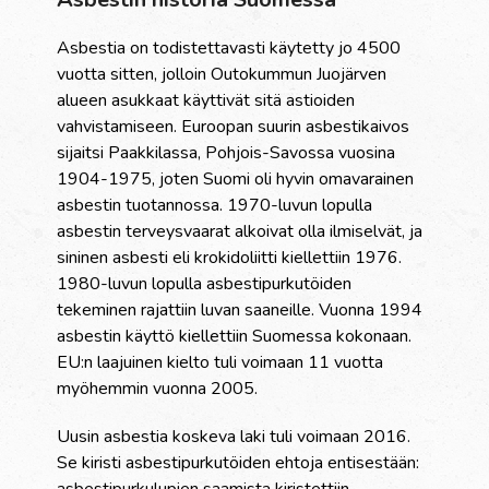
Asbestia on todistettavasti käytetty jo 4500
vuotta sitten, jolloin Outokummun Juojärven
alueen asukkaat käyttivät sitä astioiden
vahvistamiseen. Euroopan suurin asbestikaivos
sijaitsi Paakkilassa, Pohjois-Savossa vuosina
1904-1975, joten Suomi oli hyvin omavarainen
asbestin tuotannossa. 1970-luvun lopulla
asbestin terveysvaarat alkoivat olla ilmiselvät, ja
sininen asbesti eli krokidoliitti kiellettiin 1976.
1980-luvun lopulla asbestipurkutöiden
tekeminen rajattiin luvan saaneille. Vuonna 1994
asbestin käyttö kiellettiin Suomessa kokonaan.
EU:n laajuinen kielto tuli voimaan 11 vuotta
myöhemmin vuonna 2005.
Uusin asbestia koskeva laki tuli voimaan 2016.
Se kiristi asbestipurkutöiden ehtoja entisestään: