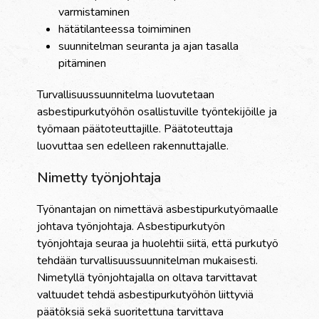
varmistaminen
hätätilanteessa toimiminen
suunnitelman seuranta ja ajan tasalla
pitäminen
Turvallisuussuunnitelma luovutetaan
asbestipurkutyöhön osallistuville työntekijöille ja
työmaan päätoteuttajille. Päätoteuttaja
luovuttaa sen edelleen rakennuttajalle.
Nimetty työnjohtaja
Työnantajan on nimettävä asbestipurkutyömaalle
johtava työnjohtaja. Asbestipurkutyön
työnjohtaja seuraa ja huolehtii siitä, että purkutyö
tehdään turvallisuussuunnitelman mukaisesti.
Nimetyllä työnjohtajalla on oltava tarvittavat
valtuudet tehdä asbestipurkutyöhön liittyviä
päätöksiä sekä suoritettuna tarvittava