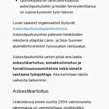
työntekijöillä on tarvittava koulutus
asbestipurkutöihin ja heidän terveydentilansa
on sopiva kyseisen työn tekoon
Luvan saaneet organisaatiot löytyvät
Asbestipurkutyöluparekisteristä
.
Asbestipurkutyöhön pätevien henkilöiden
rekisteriä ylläpitää Länsi- ja Sisä-Suomen
aluehallintoviraston työsuojelun vastuualue.
Asbestipurkutöitä varten pitää aina laatia
asbestikartoitus, ennakkoilmoitus ja
turvallisuussuunnitelma sekä nimetä
vastaava työnjohtaja
. Alla kerrotaan näistä
vaiheista tarkemmin.
Asbestikartoitus
Urakoidessa ennen vuotta 1994 valmistuneita
rakennuksia on varmistettava, sisältävätkö