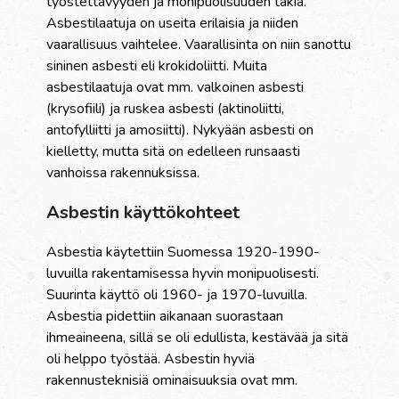
työstettävyyden ja monipuolisuuden takia.
Asbestilaatuja on useita erilaisia ja niiden
vaarallisuus vaihtelee. Vaarallisinta on niin sanottu
sininen asbesti eli krokidoliitti. Muita
asbestilaatuja ovat mm. valkoinen asbesti
(krysofiili) ja ruskea asbesti (aktinoliitti,
antofylliitti ja amosiitti). Nykyään asbesti on
kielletty, mutta sitä on edelleen runsaasti
vanhoissa rakennuksissa.
Asbestin käyttökohteet
Asbestia käytettiin Suomessa 1920-1990-
luvuilla rakentamisessa hyvin monipuolisesti.
Suurinta käyttö oli 1960- ja 1970-luvuilla.
Asbestia pidettiin aikanaan suorastaan
ihmeaineena, sillä se oli edullista, kestävää ja sitä
oli helppo työstää. Asbestin hyviä
rakennusteknisiä ominaisuuksia ovat mm.