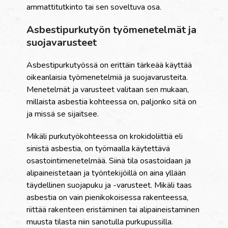
ammattitutkinto tai sen soveltuva osa.
Asbestipurkutyön työmenetelmät ja
suojavarusteet
Asbestipurkutyössä on erittäin tärkeää käyttää
oikeanlaisia työmenetelmiä ja suojavarusteita.
Menetelmät ja varusteet valitaan sen mukaan,
millaista asbestia kohteessa on, paljonko sitä on
ja missä se sijaitsee.
Mikäli purkutyökohteessa on krokidoliittiä eli
sinistä asbestia, on työmaalla käytettävä
osastointimenetelmää. Siinä tila osastoidaan ja
alipaineistetaan ja työntekijöillä on aina yllään
täydellinen suojapuku ja -varusteet. Mikäli taas
asbestia on vain pienikokoisessa rakenteessa,
riittää rakenteen eristäminen tai alipaineistaminen
muusta tilasta niin sanotulla purkupussilla.