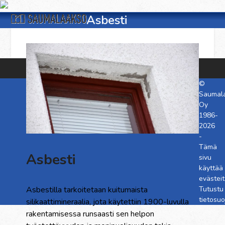
Skip
Open
Close
to
Asbesti
content
mobile
mobile
menu
menu
©
Saumal
Oy
1986-
2026
-
Tämä
Asbesti
sivu
käyttää
evästeit
Tutustu
Asbestilla tarkoitetaan kuitumaista
tietosu
silikaattimineraalia, jota käytettiin 1900-luvulla
rakentamisessa runsaasti sen helpon