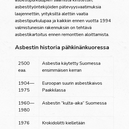
asbestipurkulupien saamista kiristettiin,
asbestityöntekijöiden pätevyysvaatimuksia
laajennettiin, yrityksiltä alettiin vaatia
asbestipurkulupaa ja kaikkiin ennen vuotta 1994
valmistuneisiin rakennuksiin on tehtävä
asbestikartoitus ennen remonttien aloittamista.
Asbestin historia pähkinänkuoressa
2500
Asbestia käytetty Suomessa
eaa.
ensimmäisen kerran
1904—
Euroopan suurin asbestikaivos
1975
Paakkilassa
1960—
Asbestin ”kulta-aika” Suomessa
1980
1976
Krokidoliitti kielletään