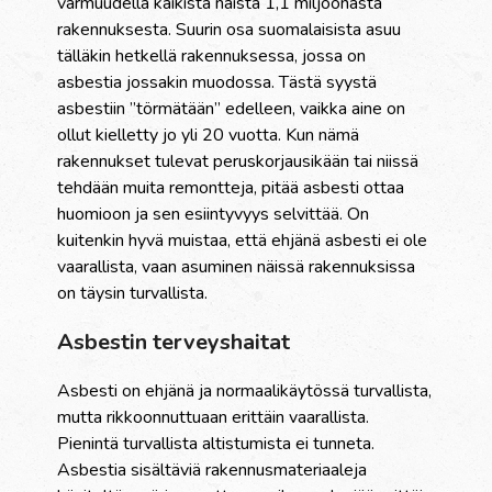
varmuudella kaikista näistä 1,1 miljoonasta
rakennuksesta. Suurin osa suomalaisista asuu
tälläkin hetkellä rakennuksessa, jossa on
asbestia jossakin muodossa. Tästä syystä
asbestiin ”törmätään” edelleen, vaikka aine on
ollut kielletty jo yli 20 vuotta. Kun nämä
rakennukset tulevat peruskorjausikään tai niissä
tehdään muita remontteja, pitää asbesti ottaa
huomioon ja sen esiintyvyys selvittää. On
kuitenkin hyvä muistaa, että ehjänä asbesti ei ole
vaarallista, vaan asuminen näissä rakennuksissa
on täysin turvallista.
Asbestin terveyshaitat
Asbesti on ehjänä ja normaalikäytössä turvallista,
mutta rikkoonnuttuaan erittäin vaarallista.
Pienintä turvallista altistumista ei tunneta.
Asbestia sisältäviä rakennusmateriaaleja