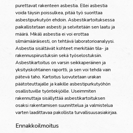
purettavat rakenteen asbestia. Ellei asbestia
voida täysin poissulkea, pitää työ suorittaa
asbestipurkutyön ehdoin. Asbestikartoituksessa
paikallistetaan asbesti ja selvitetään sen laatu ja
määrä. Mikäli asbestia ei voi erottaa
silmämääräisesti, on tehtävä laboratorioanalyysi.
Asbestia sisältävät kohteet merkitään tila- ja
rakennuspiirustuksiin sekä työselostuksiin.
Asbestikartoitus on varsin seikkaperäinen ja
yksityiskohtainen raportti, ja sen voi tehdä vain
pätevä taho. Kartoitus luovutetaan urakan
päätoteuttajalle ja kaikille asbestipurkutyöhön
osallistuville työntekijöille. Useimmiten
rakennuttaja sisällyttää asbestikartoituksen
osaksi rakentamisen suunnittelua ja valmistelua
varten laadittavaa pakollista turvallisuusasiakirjaa.
Ennakkoilmoitus