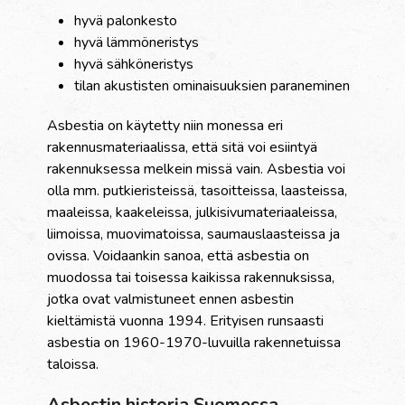
hyvä palonkesto
hyvä lämmöneristys
hyvä sähköneristys
tilan akustisten ominaisuuksien paraneminen
Asbestia on käytetty niin monessa eri
rakennusmateriaalissa, että sitä voi esiintyä
rakennuksessa melkein missä vain. Asbestia voi
olla mm. putkieristeissä, tasoitteissa, laasteissa,
maaleissa, kaakeleissa, julkisivumateriaaleissa,
liimoissa, muovimatoissa, saumauslaasteissa ja
ovissa. Voidaankin sanoa, että asbestia on
muodossa tai toisessa kaikissa rakennuksissa,
jotka ovat valmistuneet ennen asbestin
kieltämistä vuonna 1994. Erityisen runsaasti
asbestia on 1960-1970-luvuilla rakennetuissa
taloissa.
Asbestin historia Suomessa