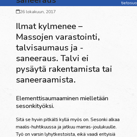
tietosu
26 lokakuun, 2017
Ilmat kylmenee –
Massojen varastointi,
talvisaumaus ja -
saneeraus. Talvi ei
pysäytä rakentamista tai
saneeraamista.
Elementtisaumaaminen mielletään
sesonkityöksi.
Sitä se hyvin pitkälti kyllä myös on. Sesonki alkaa
maalis-huhtikuussa ja jatkuu marras-joulukuulle.
Työ on varsin lyhytkestoista, eikä vaadi erityisiä