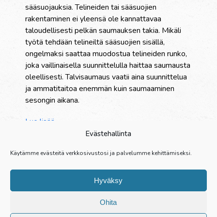
sääsuojauksia. Telineiden tai sääsuojien
rakentaminen ei yleensä ole kannattavaa
taloudellisesti pelkän saumauksen takia. Mikäli
työtä tehdään telineiltä sääsuojien sisällä,
ongelmaksi saattaa muodostua telineiden runko,
joka vaillinaisella suunnittelulla haittaa saumausta
oleellisesti. Talvisaumaus vaatii aina suunnittelua
ja ammatitaitoa enemmän kuin saumaaminen
sesongin aikana.
Lue lisää
Evästehallinta
Palvelut
Käytämme evästeitä verkkosivustosi ja palvelumme kehittämiseksi.
Yritys
Referenssit
Hyväksy
Yhteystiedot
Henkilöstö
Ohita
Opisto