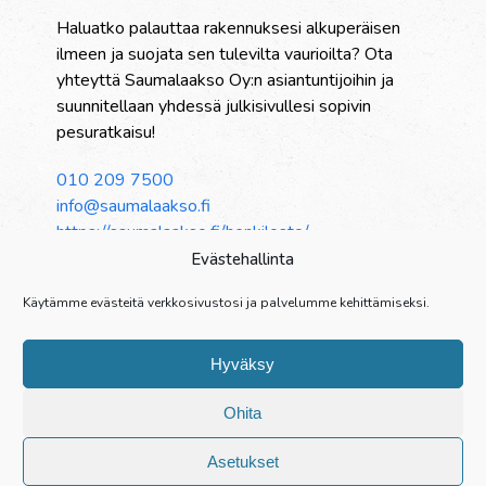
Haluatko palauttaa rakennuksesi alkuperäisen
ilmeen ja suojata sen tulevilta vaurioilta? Ota
yhteyttä Saumalaakso Oy:n asiantuntijoihin ja
suunnitellaan yhdessä julkisivullesi sopivin
pesuratkaisu!
010 209 7500
info@saumalaakso.fi
https://saumalaakso.fi/henkilosto/
Evästehallinta
Palvelut
Käytämme evästeitä verkkosivustosi ja palvelumme kehittämiseksi.
Yritys
Referenssit
Hyväksy
Yhteystiedot
Henkilöstö
Ohita
Opisto
Rekry
Asetukset
About