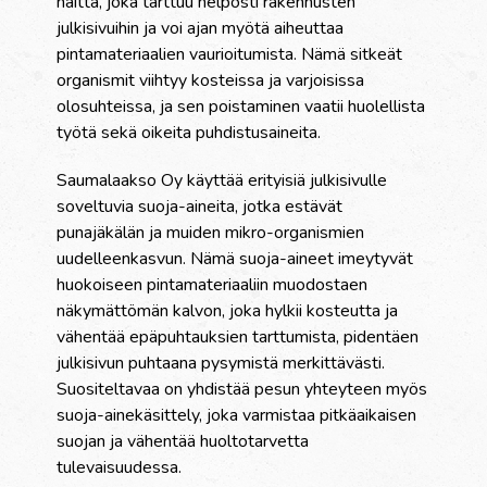
haitta, joka tarttuu helposti rakennusten
julkisivuihin ja voi ajan myötä aiheuttaa
pintamateriaalien vaurioitumista. Nämä sitkeät
organismit viihtyy kosteissa ja varjoisissa
olosuhteissa, ja sen poistaminen vaatii huolellista
työtä sekä oikeita puhdistusaineita.
Saumalaakso Oy käyttää erityisiä julkisivulle
soveltuvia suoja-aineita, jotka estävät
punajäkälän ja muiden mikro-organismien
uudelleenkasvun. Nämä suoja-aineet imeytyvät
huokoiseen pintamateriaaliin muodostaen
näkymättömän kalvon, joka hylkii kosteutta ja
vähentää epäpuhtauksien tarttumista, pidentäen
julkisivun puhtaana pysymistä merkittävästi.
Suositeltavaa on yhdistää pesun yhteyteen myös
suoja-ainekäsittely, joka varmistaa pitkäaikaisen
suojan ja vähentää huoltotarvetta
tulevaisuudessa.