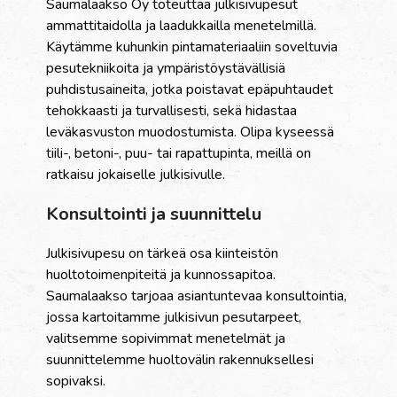
Saumalaakso Oy toteuttaa julkisivupesut
ammattitaidolla ja laadukkailla menetelmillä.
Käytämme kuhunkin pintamateriaaliin soveltuvia
pesutekniikoita ja ympäristöystävällisiä
puhdistusaineita, jotka poistavat epäpuhtaudet
tehokkaasti ja turvallisesti, sekä hidastaa
leväkasvuston muodostumista. Olipa kyseessä
tiili-, betoni-, puu- tai rapattupinta, meillä on
ratkaisu jokaiselle julkisivulle.
Konsultointi ja suunnittelu
Julkisivupesu on tärkeä osa kiinteistön
huoltotoimenpiteitä ja kunnossapitoa.
Saumalaakso tarjoaa asiantuntevaa konsultointia,
jossa kartoitamme julkisivun pesutarpeet,
valitsemme sopivimmat menetelmät ja
suunnittelemme huoltovälin rakennuksellesi
sopivaksi.