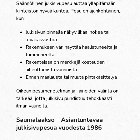
Säännöllinen julkisivupesu auttaa ylläpitämään
kiinteistön hyvää kuntoa. Pesu on ajankohtainen,
kun:
Julkisivun pinnalla näkyy likaa, nokea tai
leväkasvustoa
Rakennuksen väri näyttää haalistuneelta ja
tummuneelta
Rakenteissa on merkkejä kosteuden
aiheuttamista vaurioista
Ennen maalausta tai muuta pintakäsittelyä
Oikean pesumenetelmän ja -aineiden valinta on
tärkeää, jotta julkisivu puhdistuu tehokkaasti
ilman vaurioita.
Saumalaakso – Asiantuntevaa
julkisivupesua vuodesta 1986