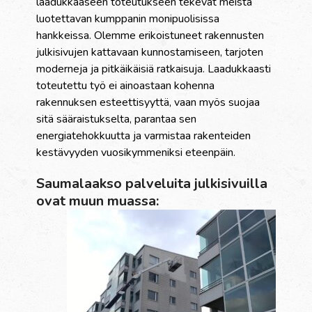
laadukkaaseen toteutukseen tekevät meistä
luotettavan kumppanin monipuolisissa
hankkeissa. Olemme erikoistuneet rakennusten
julkisivujen kattavaan kunnostamiseen, tarjoten
moderneja ja pitkäikäisiä ratkaisuja. Laadukkaasti
toteutettu työ ei ainoastaan kohenna
rakennuksen esteettisyyttä, vaan myös suojaa
sitä sääraistukselta, parantaa sen
energiatehokkuutta ja varmistaa rakenteiden
kestävyyden vuosikymmeniksi eteenpäin.
Saumalaakso palveluita julkisivuilla
ovat muun muassa: