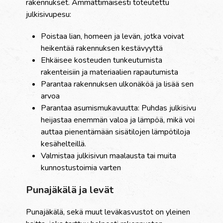
rakennukset. Ammattimaisesti toteutettu
julkisivupesu:
Poistaa lian, homeen ja levän, jotka voivat
heikentää rakennuksen kestävyyttä
Ehkäisee kosteuden tunkeutumista
rakenteisiin ja materiaalien rapautumista
Parantaa rakennuksen ulkonäköä ja lisää sen
arvoa
Parantaa asumismukavuutta: Puhdas julkisivu
heijastaa enemmän valoa ja lämpöä, mikä voi
auttaa pienentämään sisätilojen lämpötiloja
kesähelteillä.
Valmistaa julkisivun maalausta tai muita
kunnostustoimia varten
Punajäkälä ja levät
Punajäkälä, sekä muut leväkasvustot on yleinen