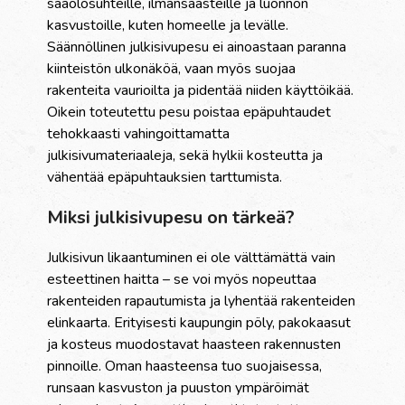
sääolosuhteille, ilmansaasteille ja luonnon
kasvustoille, kuten homeelle ja levälle.
Säännöllinen julkisivupesu ei ainoastaan paranna
kiinteistön ulkonäköä, vaan myös suojaa
rakenteita vaurioilta ja pidentää niiden käyttöikää.
Oikein toteutettu pesu poistaa epäpuhtaudet
tehokkaasti vahingoittamatta
julkisivumateriaaleja, sekä hylkii kosteutta ja
vähentää epäpuhtauksien tarttumista.
Miksi julkisivupesu on tärkeä?
Julkisivun likaantuminen ei ole välttämättä vain
esteettinen haitta – se voi myös nopeuttaa
rakenteiden rapautumista ja lyhentää rakenteiden
elinkaarta. Erityisesti kaupungin pöly, pakokaasut
ja kosteus muodostavat haasteen rakennusten
pinnoille. Oman haasteensa tuo suojaisessa,
runsaan kasvuston ja puuston ympäröimät