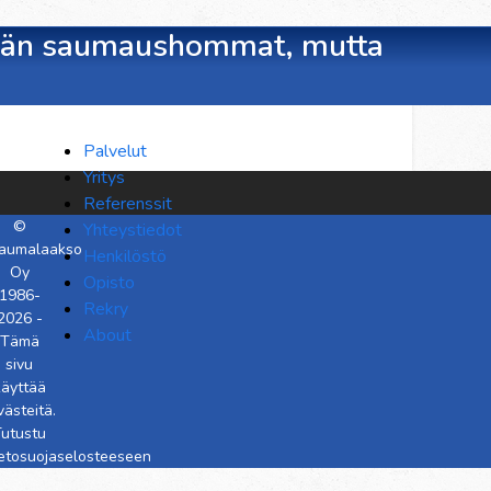
ämään saumaushommat, mutta
Palvelut
Yritys
Referenssit
©
Yhteystiedot
aumalaakso
Henkilöstö
Oy
Opisto
1986-
Rekry
2026 -
About
Tämä
sivu
käyttää
västeitä.
utustu
ietosuojaselosteeseen