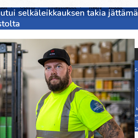
suus
Opisto
Yhteystiedot
Rekry
About
outui selkäleikkauksen takia jätt
stolta
S
e
T
t