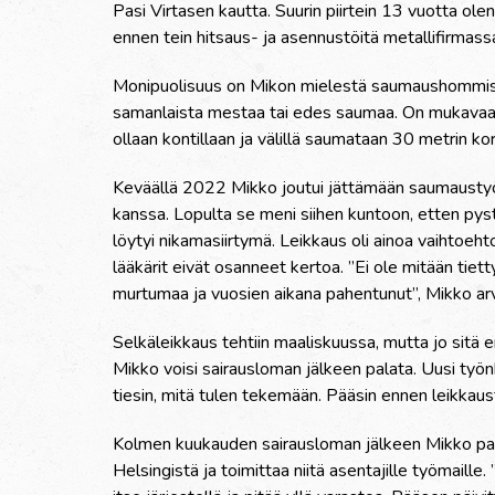
Pasi Virtasen kautta. Suurin piirtein 13 vuotta ole
ennen tein hitsaus- ja asennustöitä metallifirmass
Monipuolisuus on Mikon mielestä saumaushommissa 
samanlaista mestaa tai edes saumaa. On mukavaa pää
ollaan kontillaan ja välillä saumataan 30 metrin ko
Keväällä 2022 Mikko joutui jättämään saumaustyöt 
kanssa. Lopulta se meni siihen kuntoon, etten py
löytyi nikamasiirtymä. Leikkaus oli ainoa vaihtoe
lääkärit eivät osanneet kertoa. ”Ei ole mitään tiet
murtumaa ja vuosien aikana pahentunut”, Mikko ar
Selkäleikkaus tehtiin maaliskuussa, mutta jo sitä e
Mikko voisi sairausloman jälkeen palata. Uusi työnk
tiesin, mitä tulen tekemään. Pääsin ennen leikkau
Kolmen kuukauden sairausloman jälkeen Mikko palasi
Helsingistä ja toimittaa niitä asentajille työmail