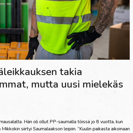
käleikkauksen takia
mat, mutta uusi mielekäs
ausalalta. Hän oli ollut PP-saumalla töissä jo 8 vuotta, kun
ikkokin siirtyi Saumalaakson leipiin. ”Kuulin paikasta aikoinaan