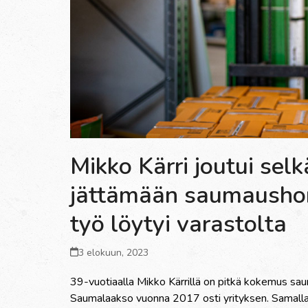
Mikko Kärri joutui sel
jättämään saumaushom
työ löytyi varastolta
3 elokuun, 2023
39-vuotiaalla Mikko Kärrillä on pitkä kokemus saum
Saumalaakso vuonna 2017 osti yrityksen. Samalla M