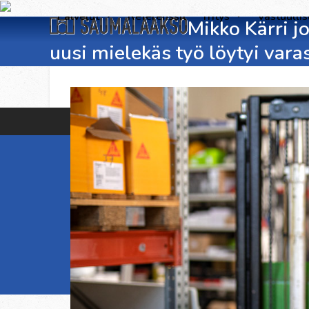
Skip
Palvelut
Referenssit
Yritys
Vastuulli
Mikko Kärri j
to
content
uusi mielekäs työ löytyi vara