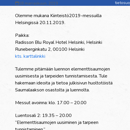
tietosu
18 marraskuun, 2019
Olemme mukana Kiinteistö2019-messuilla
Helsingissä 20.11.2019.
Paikka:
Radisson Blu Royal Hotel Helsinki, Helsinki
Runeberginkatu 2, 00100 Helsinki
kts. karttalinkki
Tulemme pitämään luennon elementtisaumojen
uusimisesta ja tarpeiden tunnistamisesta. Tule
hakemaan ideoita ja tietoa julkisivun huoltotöistä
Saumalaakson osastolta ja luennolta.
Messut avoinna: klo. 17.00 – 20.00
Luentosali 2: 19.35 – 20.00
”Elementtisaumojen uusiminen ja tarpeen
tunnistaminen.”