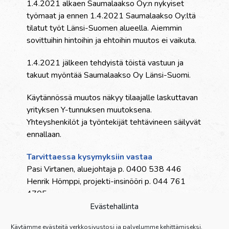
1.4.2021 alkaen Saumalaakso Oy:n nykyiset
työmaat ja ennen 1.4.2021 Saumalaakso Oy:ltä
tilatut työt Länsi-Suomen alueella. Aiemmin
sovittuihin hintoihin ja ehtoihin muutos ei vaikuta.
1.4.2021 jälkeen tehdyistä töistä vastuun ja
takuut myöntää Saumalaakso Oy Länsi-Suomi.
Käytännössä muutos näkyy tilaajalle laskuttavan
yrityksen Y-tunnuksen muutoksena.
Yhteyshenkilöt ja työntekijät tehtävineen säilyvät
ennallaan.
Tarvittaessa kysymyksiin vastaa
Pasi Virtanen, aluejohtaja p. 0400 538 446
Henrik Hömppi, projekti-insinööri p. 044 761
4705
Evästehallinta
Palvelut
Käytämme evästeitä verkkosivustosi ja palvelumme kehittämiseksi.