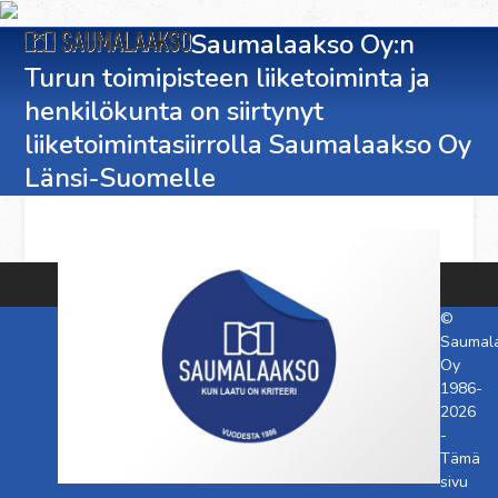
Skip
Open
Close
to
Saumalaakso Oy:n
content
Turun toimipisteen liiketoiminta ja
mobile
mobile
henkilökunta on siirtynyt
menu
menu
liiketoimintasiirrolla Saumalaakso Oy
Länsi-Suomelle
©
Saumal
Oy
1986-
2026
-
Tämä
sivu