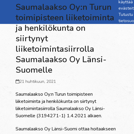
käyttää
Saumalaakso Oy:n Turun
evästeit
Tutustu
toimipisteen liiketoiminta
tietosu
ja henkilökunta on
siirtynyt
liiketoimintasiirrolla
Saumalaakso Oy Länsi-
Suomelle
21 huhtikuun, 2021
Saumalaakso Oy:n Turun toimipisteen
liiketoiminta ja henkilökunta on siirtynyt
liiketoimintasiirrolla Saumalaakso Oy Länsi-
Suomelle (3194271-1) 1.4.2021 alkaen.
Saumalaakso Oy Länsi-Suomi ottaa hoitaakseen