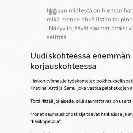
Hessun mielestä on hieman hanka
mikä menee ehkä listan tai pinn
”Näkyviin jäävät saumat pitäisi vi
selittää.
Uudiskohteessa enemmän 
korjauskohteessa
Harkon työmaalla työskentelee poikkeuksellisesti
Kristiina, Artti ja Samu, joka vastaa palokatkojen
Töitä riittää jokaiselle, sillä saumattavaa on usei
Monet saumauskohdat sijaitsevat hankalissa ja ah
”käsikopelolla”.