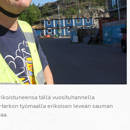
ikoistuneensa tällä vuosituhannella
 Harkon työmaalla erikoisen leveän sauman
aa.