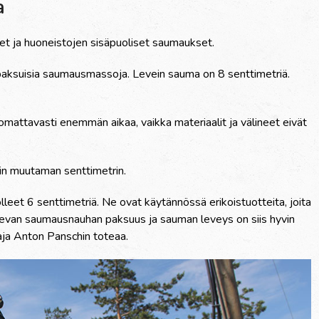
a
t ja huoneistojen sisäpuoliset saumaukset.
ripaksuisia saumausmassoja. Levein sauma on 8 senttimetriä.
ttavasti enemmän aikaa, vaikka materiaalit ja välineet eivät
in muutaman senttimetrin.
leet 6 senttimetriä. Ne ovat käytännössä erikoistuotteita, joita
ulevan saumausnauhan paksuus ja sauman leveys on siis hyvin
aja Anton Panschin toteaa.