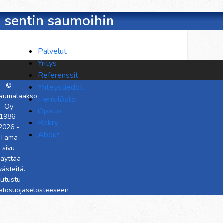
8 sentin saumoihin
Palvelut
Yritys
Referenssit
©
Yhteystiedot
aumalaakso
Henkilöstö
Oy
Opisto
1986-
Rekry
2026 -
About
Tämä
sivu
käyttää
västeitä.
utustu
ietosuojaselosteeseen