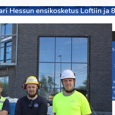
suus
Opisto
Yhteystiedot
Rekry
About
i Hessun ensikosketus Loftiin ja 
S
e
T
t