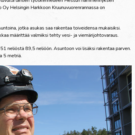
0-luvulta lähtien työskennelleen Hessun hämmennyksen
to Oy Helsingin Harkkoon Kruunuvuorenrannassa on
untoina, jotka asukas saa rakentaa toiveidensa mukaisiksi.
kaa määrittää valmiiksi tehty vesi- ja viemärijohtovaraus.
 51 neliöstä 89,5 neliöön. Asuntoon voi lisäksi rakentaa parven.
 5 metriä.