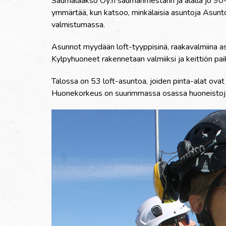
Saumalaakso Oy:n saumarimestarin ja alalla jo 9
ymmärtää, kun katsoo, minkälaisia asuntoja Asun
valmistumassa.
Asunnot myydään loft-tyyppisinä, raakavalmiina as
Kylpyhuoneet rakennetaan valmiiksi ja keittiön paik
Talossa on 53 loft-asuntoa, joiden pinta-alat ovat
Huonekorkeus on suurimmassa osassa huoneistoja