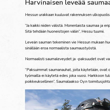
Harvinaisen leveää sauma
Hessun urakkaan kuuluvat rakennuksen ulkopuolise
”Ja kaikki niiden välistä. Monenlaista saumaa ja e
Sitä tehdään huoneistojen väliin”, Hessu tuumii.
Leveän sauman tekeminen vie Hessun mukaan huoma
sinällään eroa normaalista saumaustyöstä.
Normaalisti saumaleveydet ja -paksuudet ovat va
”Paksuimmat saumanauhat, joita käytetään, ovat ol
työmailla ei käytetä edes joka vuosi. Harkkoon t
poikkeuksellinen”, Saumalaakso Oy:n toimitusjoht