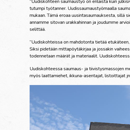
”Uudiskohteen saumaustyö on erilaista kuin julki
tutumpi työtanner. Uudissaumaustyömaalla saumata
mukaan. Tämä eroaa uusintasaumauksesta, sillä sie
annamme sitovan urakkahinnan ja joudumme arvioi
selittää.
”Uudiskohteissa on mahdotonta tietää etukäteen, 
Siksi pidetään mittapöytäkirjaa ja jossakin vaihe
todennetaan määrät ja materiaalit. Uudiskohteess
Uudiskohteessa saumaus- ja tiivistysmassojen menek
myös laattamiehet, ikkuna-asentajat, listoittajat jn