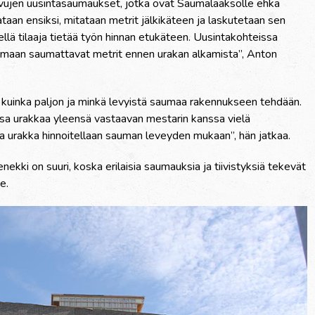
sivujen uusintasaumaukset, jotka ovat Saumalaaksolle ehkä
an ensiksi, mitataan metrit jälkikäteen ja laskutetaan sen
llä tilaaja tietää työn hinnan etukäteen. Uusintakohteissa
maan saumattavat metrit ennen urakan alkamista”, Anton
kuinka paljon ja minkä levyistä saumaa rakennukseen tehdään.
essa urakkaa yleensä vastaavan mestarin kanssa vielä
a urakka hinnoitellaan sauman leveyden mukaan”, hän jatkaa.
ki on suuri, koska erilaisia saumauksia ja tiivistyksiä tekevät
e.