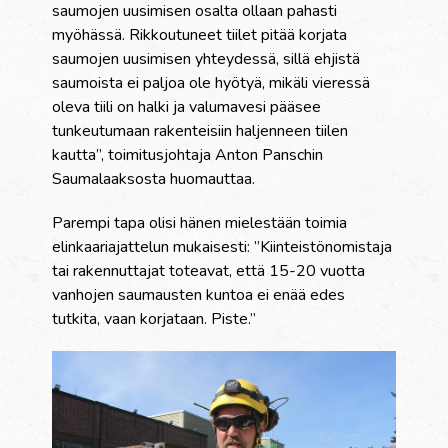
saumojen uusimisen osalta ollaan pahasti
myöhässä. Rikkoutuneet tiilet pitää korjata
saumojen uusimisen yhteydessä, sillä ehjistä
saumoista ei paljoa ole hyötyä, mikäli vieressä
oleva tiili on halki ja valumavesi pääsee
tunkeutumaan rakenteisiin haljenneen tiilen
kautta”, toimitusjohtaja Anton Panschin
Saumalaaksosta huomauttaa.
Parempi tapa olisi hänen mielestään toimia
elinkaariajattelun mukaisesti: ”Kiinteistönomistaja
tai rakennuttajat toteavat, että 15-20 vuotta
vanhojen saumausten kuntoa ei enää edes
tutkita, vaan korjataan. Piste.”