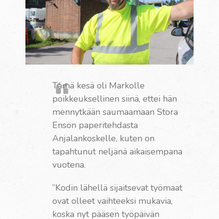
Tämä kesä oli Markolle
poikkeuksellinen siinä, ettei hän
mennytkään saumaamaan Stora
Enson paperitehdasta
Anjalankoskelle, kuten on
tapahtunut neljänä aikaisempana
vuotena.
”Kodin lähellä sijaitsevat työmaat
ovat olleet vaihteeksi mukavia,
koska nyt pääsen työpäivän