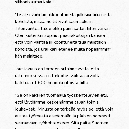
silikonisaumauksia.
”Lisäksi vaihdan rikkoontuneita julkisivutiiliä niistä
kohdista, missä ne liittyvät saumauksiin.
Tiilenvaihtoa tulee ehkä parin sadan tiilen verran.
Olen kuitenkin sopinut pääurakoitsijan kanssa,
että voin vaihtaa rikkoontuneita tiiliä muistakin
kohdista, jos urakkani etenee muita nopeammin”,
hän mainitsee.
Joustavuus on tarpeen siitäkin syystä, että
rakennuksessa on tarkoitus vaihtaa arviolta
kaikkiaan 1 600 huonokuntoista tiiltä.
”Se on kaikkien työmaalla työskentelevien etu,
että löydämme keskenämme tavan toimia
jouhevasti. Minusta on tärkeää myös se, että voin
auttaa työmaata etenemään ja pääsen nopeasti
seuraavaan työkohteeseen. Sitä paitsi Suomen