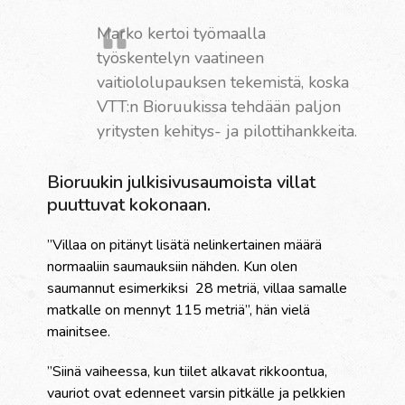
Marko kertoi työmaalla
työskentelyn vaatineen
vaitiololupauksen tekemistä, koska
VTT:n Bioruukissa tehdään paljon
yritysten kehitys- ja pilottihankkeita.
Bioruukin julkisivusaumoista villat
puuttuvat kokonaan.
”Villaa on pitänyt lisätä nelinkertainen määrä
normaaliin saumauksiin nähden. Kun olen
saumannut esimerkiksi
28 metriä, villaa samalle
matkalle on mennyt 115 metriä”, hän vielä
mainitsee.
”Siinä vaiheessa, kun tiilet alkavat rikkoontua,
vauriot ovat edenneet varsin pitkälle ja pelkkien