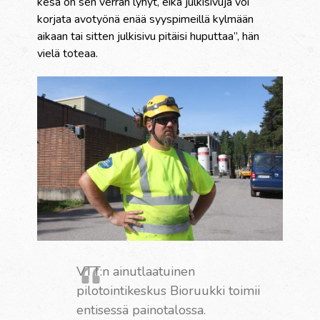
kesä on sen verran lyhyt, eikä julkisivuja voi
korjata avotyönä enää syyspimeillä kylmään
aikaan tai sitten julkisivu pitäisi huputtaa”, hän
vielä toteaa.
VTT:n ainutlaatuinen
pilotointikeskus Bioruukki toimii
entisessä painotalossa.