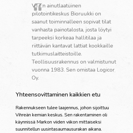
VTT:n ainutlaatuinen
pilotointikeskus Bioruukki on
saanut toiminnalleen sopivat tilat
vanhasta painotalosta, josta löytyi
tarpeeksi korkeaa hallitilaa ja
riittävän kantavat lattiat kookkaille
tutkimuslaitteistoille.
Teollisuusrakennus on valmistunut
vuonna 1983. Sen omistaa Logicor
Oy.
Yhteensovittaminen kaikkien etu
Rakennukseen tulee laajennus, johon sijoittuu
Vihreän kemian keskus. Sen rakentaminen oli
käynnissä Markon viiden viikon mittaiseksi
suunnitellun uusintasaumausurakan aikana.