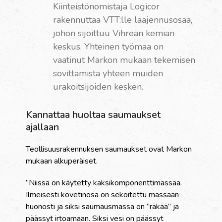
Kiinteistönomistaja Logicor
rakennuttaa VTT:lle laajennusosaa,
johon sijoittuu Vihreän kemian
keskus. Yhteinen työmaa on
vaatinut Markon mukaan tekemisen
sovittamista yhteen muiden
urakoitsijoiden kesken.
Kannattaa huoltaa saumaukset
ajallaan
Teollisuusrakennuksen saumaukset ovat Markon
mukaan alkuperäiset.
”Niissä on käytetty kaksikomponenttimassaa.
Ilmeisesti kovetinosa on sekoitettu massaan
huonosti ja siksi saumausmassa on ”räkää” ja
päässyt irtoamaan. Siksi vesi on päässyt