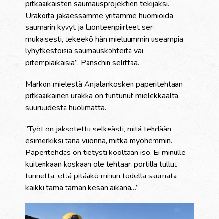
pitkäaikaisten saumausprojektien tekijäksi.
Urakoita jakaessamme yritämme huomioida
saumarin kyvyt ja luonteenpiirteet sen
mukaisesti, tekeekö hän mieluummin useampia
lyhytkestoisia saumauskohteita vai
pitempiaikaisia”, Panschin selittää.
Markon mielestä Anjalankosken paperitehtaan
pitkäaikainen urakka on tuntunut mielekkäältä
suuruudesta huolimatta.
”Työt on jaksotettu selkeästi, mitä tehdään
esimerkiksi tänä vuonna, mitkä myöhemmin.
Paperitehdas on tietysti kooltaan iso. Ei minulle
kuitenkaan koskaan ole tehtaan portilla tullut
tunnetta, että pitääkö minun todella saumata
kaikki tämä tämän kesän aikana…”