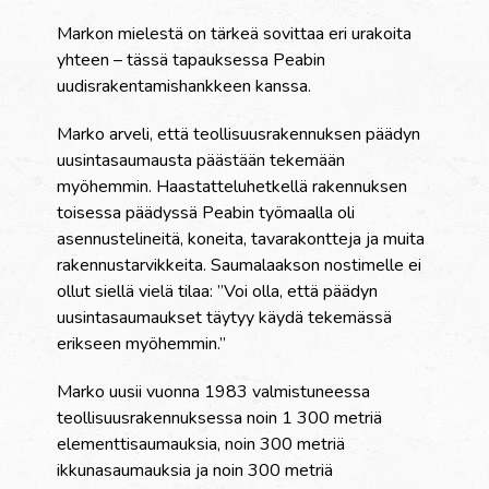
Markon mielestä on tärkeä sovittaa eri urakoita
yhteen – tässä tapauksessa Peabin
uudisrakentamishankkeen kanssa.
Marko arveli, että teollisuusrakennuksen päädyn
uusintasaumausta päästään tekemään
myöhemmin. Haastatteluhetkellä rakennuksen
toisessa päädyssä Peabin työmaalla oli
asennustelineitä, koneita, tavarakontteja ja muita
rakennustarvikkeita. Saumalaakson nostimelle ei
ollut siellä vielä tilaa: ”Voi olla, että päädyn
uusintasaumaukset täytyy käydä tekemässä
erikseen myöhemmin.”
Marko uusii vuonna 1983 valmistuneessa
teollisuusrakennuksessa noin 1 300 metriä
elementtisaumauksia, noin 300 metriä
ikkunasaumauksia ja noin 300 metriä