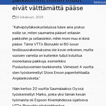
tietosu
eivät välttämättä pääse
16 lokakuun, 2019
”Kahvipöytäkeskusteluissa tulee aina joskus
esille se, miten saumarina pääset erilaisiin
paikkoihin ja sellaisiinkin, mihin moni muu ei ikinä
pääse. Tämä VTT:n Bioruukki ei 80-luvun
teollisuusrakennuksena ole kovin erikoinen, mutta
vuosien varrella on kuitenkin tullut koluttua
monenlaisia paikkoja, esimerkiksi
Puolustusvoimien bunkkereita. Viimeiset 4 vuotta
olen työskennellyt Stora Enson paperitehtaalla
Anjalankoskella.”
Näin kertoo 20 vuotta Saumalaakso Oy:ssä
työskennellyt Marko, jonka yksi tämän kesän
työmaista oli Espoon Kivenlahdessa sijaitseva
VTT:n Bioruukki-pilotointikeskus.