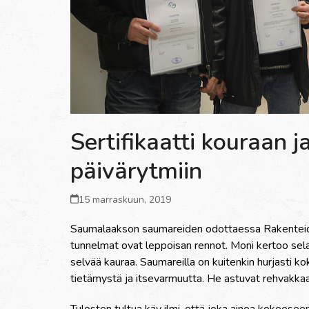
Sertifikaatti kouraan j
päivärytmiin
15 marraskuun, 2019
Saumalaakson saumareiden odottaessa Rakenteide
tunnelmat ovat leppoisan rennot. Moni kertoo sel
selvää kauraa. Saumareilla on kuitenkin hurjasti 
tietämystä ja itsevarmuutta. He astuvat rehvakk
Tulosten tultua käy ilmi, että joka ainoa kokeeseen