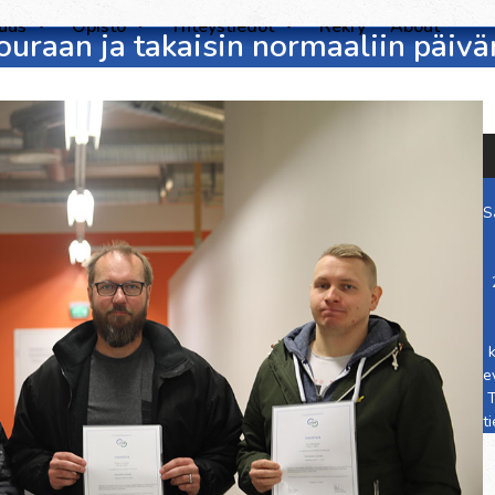
suus
Opisto
Yhteystiedot
Rekry
About
kouraan ja takaisin normaaliin päiv
S
e
T
t