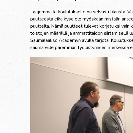
Laajemmalle koulutukselle on selvästi tilausta. V
puutteesta eikä kyse ole myöskään mistään anteeksi
puutteita. Nämä puutteet tulevat korjatuiksi vain k
toistojen määrällä ja ammattitaidon siirtämisell
Saumalaakso Academyn avulla tarjota. Koulutuks
saumareille paremman työllistymisen merkeissä ett