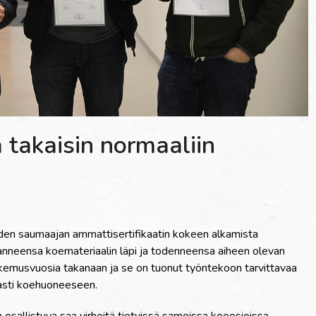
a takaisin normaaliin
n saumaajan ammattisertifikaatin kokeen alkamista
anneensa koemateriaalin läpi ja todenneensa aiheen olevan
kokemusvuosia takanaan ja se on tuonut työntekoon tarvittavaa
aasti koehuoneeseen.
 osallistuva saa virheitä tietyissä samoissa koeosioissa.