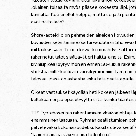
Jokainen toisaalta myös pääsee kokeesta läpi, jote
kannalta. Koe ei ollut helppo, mutta se jätti pientä
ovat paikallaan?
Shore-asteikko on pehmeiden aineiden kovuude
kovuuden selvittämisessä turvaudutaan Shore-aste
mittauksissaan. Toinen kevyt kömmähdys sattui ra
rakennetut talot sisältävät eri haitta-aineita. Esim.
kivihiilipikeä löytyy monien ennen 50-lukua rakennet
yhdistää niille kuuluviin vuosikymmeniin. Tämä on 
talossa, jossa on asbestia, eikä tätä osata epäillä, 
Oikeat vastaukset käydään heti kokeen jälkeen läp
kellekään ei jää epäselvyyttä siitä, kuinka tilante
TTS Työtehoseuran rakentamisen yksikönjohtaja K
ensimmäinen laatuaan. Ryhmän osallistumisen pohj
palvelevaksi kokonaisuudeksi. Käsillä oleva sertif
”laajempana ja syvempänä tutkintona”.