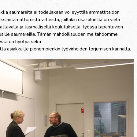
aikka saumareita ei todellakaan voi syyttää ammattitaidon
antamattomista virheistä, joillakin osa-alueilla on vielä
attavalla ja täsmällisellä koulutuksella, työssä tapahtuvien
ä uusille saumareille. Tämän mahdollisuuden me tahdomme
esta on hyötyä sekä
ä asiakkaille pienempienkin työvirheiden torjumisen kannalta.