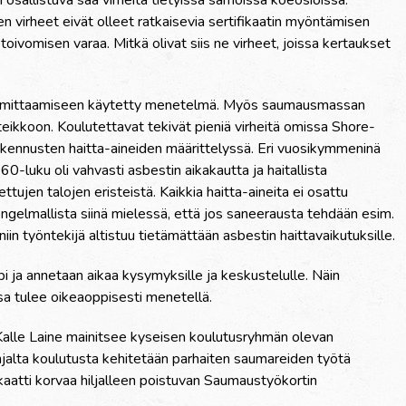
n virheet eivät olleet ratkaisevia sertifikaatin myöntämisen
 toivomisen varaa. Mitkä olivat siis ne virheet, joissa kertaukset
n mittaamiseen käytetty menetelmä. Myös saumausmassan
ikkoon. Koulutettavat tekivät pieniä virheitä omissa Shore-
kennusten haitta-aineiden määrittelyssä. Eri vuosikymmeninä
 60-luku oli vahvasti asbestin aikakautta ja haitallista
tujen talojen eristeistä. Kaikkia haitta-aineita ei osattu
ongelmallista siinä mielessä, että jos saneerausta tehdään esim.
niin työntekijä altistuu tietämättään asbestin haittavaikutuksille.
i ja annetaan aikaa kysymyksille ja keskustelulle. Näin
issa tulee oikeaoppisesti menetellä.
alle Laine mainitsee kyseisen koulutusryhmän olevan
alta koulutusta kehitetään parhaiten saumareiden työtä
ikaatti korvaa hiljalleen poistuvan Saumaustyökortin