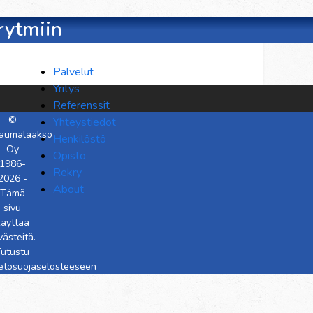
ärytmiin
Palvelut
Yritys
Referenssit
©
Yhteystiedot
aumalaakso
Henkilöstö
Oy
Opisto
1986-
Rekry
2026 -
About
Tämä
sivu
käyttää
västeitä.
utustu
ietosuojaselosteeseen