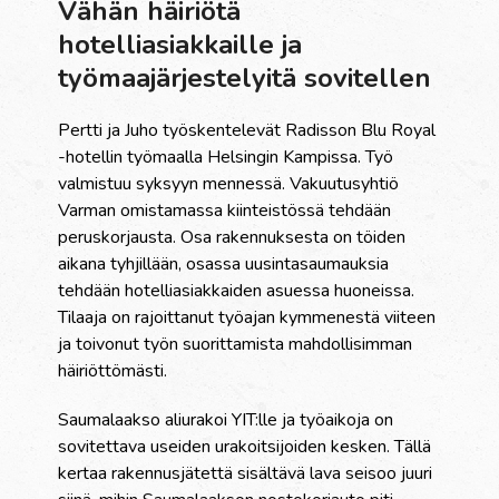
Vähän häiriötä
hotelliasiakkaille ja
työmaajärjestelyitä sovitellen
Pertti ja Juho työskentelevät Radisson Blu Royal
-hotellin työmaalla Helsingin Kampissa. Työ
valmistuu syksyyn mennessä.
Vakuutusyhtiö
Varman omistamassa kiinteistössä tehdään
peruskorjausta. Osa rakennuksesta on töiden
aikana tyhjillään, osassa uusintasaumauksia
tehdään hotelliasiakkaiden asuessa huoneissa.
Tilaaja on rajoittanut työajan kymmenestä viiteen
ja toivonut työn suorittamista mahdollisimman
häiriöttömästi.
Saumalaakso aliurakoi YIT:lle ja työaikoja on
sovitettava useiden urakoitsijoiden kesken. Tällä
kertaa rakennusjätettä sisältävä lava seisoo juuri