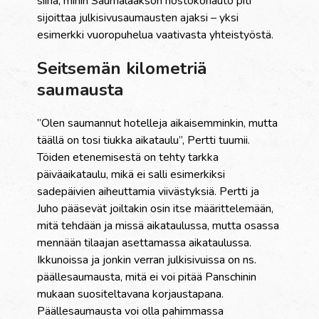
siinä, mihin Saumalaakson nostokoriauto piti
sijoittaa julkisivusaumausten ajaksi – yksi
esimerkki vuoropuhelua vaativasta yhteistyöstä.
Seitsemän kilometriä
saumausta
”Olen saumannut hotelleja aikaisemminkin, mutta
täällä on tosi tiukka aikataulu”, Pertti tuumii.
Töiden etenemisestä on tehty tarkka
päiväaikataulu, mikä ei salli esimerkiksi
sadepäivien aiheuttamia viivästyksiä.
Pertti ja
Juho pääsevät joiltakin osin itse määrittelemään,
mitä tehdään ja missä aikataulussa, mutta osassa
mennään tilaajan asettamassa aikataulussa.
Ikkunoissa ja jonkin verran julkisivuissa on ns.
päällesaumausta, mitä ei voi pitää Panschinin
mukaan suositeltavana korjaustapana.
Päällesaumausta voi olla pahimmassa