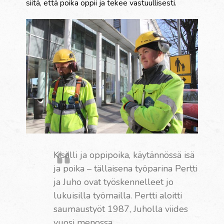
siitä, että poika oppii ja tekee vastuullisesti.
Kisälli ja oppipoika, käytännössä isä
ja poika – tällaisena työparina Pertti
ja Juho ovat työskennelleet jo
lukuisilla työmailla. Pertti aloitti
saumaustyöt 1987, Juholla viides
vuosi menossa.