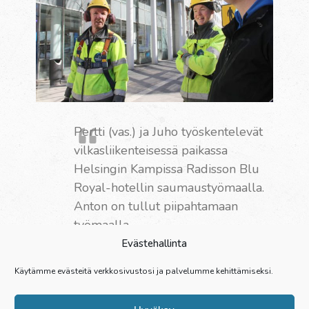
Pertti (vas.) ja Juho työskentelevät
vilkasliikenteisessä paikassa
Helsingin Kampissa Radisson Blu
Royal-hotellin saumaustyömaalla.
Anton on tullut piipahtamaan
työmaalla.
Evästehallinta
Palvelut
Käytämme evästeitä verkkosivustosi ja palvelumme kehittämiseksi.
Yritys
Referenssit