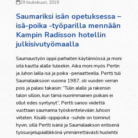
29 toukokuun, 2019
Saumariksi isän opetuksessa –
isä-poika -työparilla mennään
Kampin Radisson hotellin
julkisivutyömaalla
Saumaustyön oppii parhaiten käytännössä ja moni
sitä kautta alalle tuleekin. Aika moni myös Pertin
ja Juhon lailla isä ja poika -periaatteella.
Pertti tuli
Saumalaaksoon vuonna 1987, oli vuoden verran
pois ja palasi takaisin:
”Tulin alalle ja rakensin
talon silloin, kun tämä nuorimmainen poikani ei
ollut edes syntynyt”, Pertti sanoo viidettä
vuottaan saumarina työskentelevään Juhoon
viitaten.
Kisälli-oppipoika -suhde on toiminut
hyvin, sillä Pertti isänä ja Saumalaakson entisenä
työsuojelupäällikkönä ymmärrettävästi huolehtii