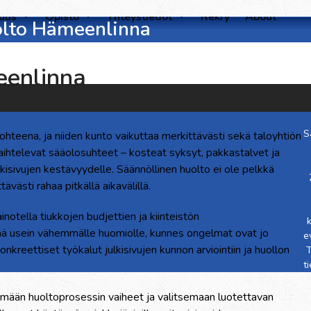
suus
Opisto
Yhteystiedot
Rekry
About
uolto Hämeenlinna
eenlinna
S
kohteena, ja niiden kunto vaikuttaa merkittävästi sekä taloyhtiön
aihtelevat sääolosuhteet – kosteat syksyt, pakkastalvet ja
ulkisivujen kestävyydelle. Säännöllinen huolto ei ole pelkkä
ävästi rahaa pitkällä aikavälillä.
inotella tiukkojen budjettien ja kiinteistön
 jää usein vähemmälle huomiolle, kunnes ongelmat ovat jo
e
 konkreettiset työkalut julkisivujen kunnon arviointiin ja huollon
T
t
mään huoltoprosessin vaiheet ja valitsemaan luotettavan