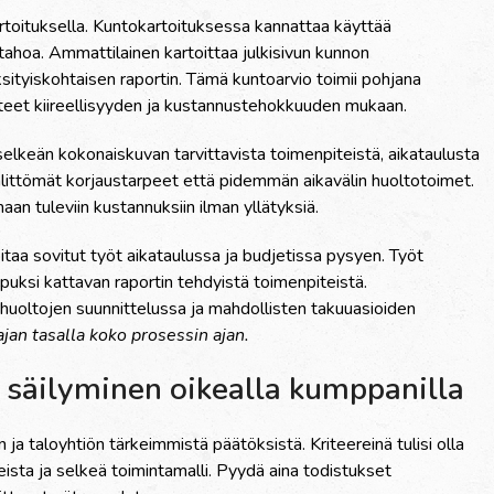
toituksella. Kuntokartoituksessa kannattaa käyttää
tahoa. Ammattilainen kartoittaa julkisivun kunnon
ksityiskohtaisen raportin. Tämä kuntoarvio toimii pohjana
iteet kiireellisyyden ja kustannustehokkuuden mukaan.
elkeän kokonaiskuvan tarvittavista toimenpiteistä, aikataulusta
älittömät korjaustarpeet että pidemmän aikavälin huoltotoimet.
an tuleviin kustannuksiin ilman yllätyksiä.
taa sovitut työt aikataulussa ja budjetissa pysyen. Työt
opuksi kattavan raportin tehdyistä toimenpiteistä.
huoltojen suunnittelussa ja mahdollisten takuuasioiden
ajan tasalla koko prosessin ajan.
n säilyminen oikealla kumppanilla
 ja taloyhtiön tärkeimmistä päätöksistä. Kriteereinä tulisi olla
eista ja selkeä toimintamalli. Pyydä aina todistukset