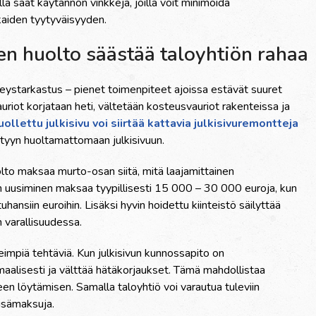
la saat käytännön vinkkejä, joilla voit minimoida
kaiden tyytyväisyyden.
nen huolto säästää taloyhtiön rahaa
veystarkastus – pienet toimenpiteet ajoissa estävät suuret
uriot korjataan heti, vältetään kosteusvauriot rakenteissa ja
ollettu julkisivu voi siirtää kattavia julkisivuremontteja
ötyyn huoltamattomaan julkisivuun.
uolto maksaa murto-osan siitä, mitä laajamittainen
n uusiminen maksaa tyypillisesti 15 000 – 30 000 euroja, kun
hansiin euroihin. Lisäksi hyvin hoidettu kiinteistö säilyttää
 varallisuudessa.
keimpiä tehtäviä. Kun julkisivun kunnossapito on
imaalisesti ja välttää hätäkorjaukset. Tämä mahdollistaa
een löytämisen. Samalla taloyhtiö voi varautua tuleviin
lisämaksuja.