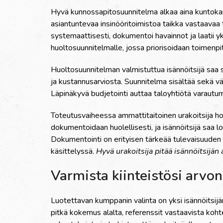
Hyvä kunnossapitosuunnitelma alkaa aina kuntokar
asiantuntevaa insinööritoimistoa taikka vastaavaa 
systemaattisesti, dokumentoi havainnot ja laatii y
huoltosuunnitelmalle, jossa priorisoidaan toimenp
Huoltosuunnitelman valmistuttua isännöitsijä saa s
ja kustannusarviosta. Suunnitelma sisältää sekä v
Läpinäkyvä budjetointi auttaa taloyhtiötä varautuma
Toteutusvaiheessa ammattitaitoinen urakoitsija hoi
dokumentoidaan huolellisesti, ja isännöitsijä saa l
Dokumentointi on erityisen tärkeää tulevaisuuden 
käsittelyssä.
Hyvä urakoitsija pitää isännöitsijän 
Varmista kiinteistösi arvo
Luotettavan kumppanin valinta on yksi isännöitsijän
pitkä kokemus alalta, referenssit vastaavista koht