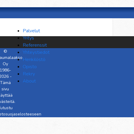
Palvelut
Yritys
Referenssit
©
Yhteystiedot
aumalaakso
Henkilöstö
Oy
Opisto
1986-
Rekry
2026 -
About
Tämä
sivu
käyttää
västeitä.
utustu
ietosuojaselosteeseen