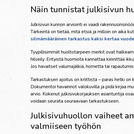
Näin tunnistat julkisivun h
Julkisivun kunnon arviointi ei vaadi rakennusinsinöö
Tärkeintä on tietää, mitä etsiä ja milloin on aika
silmämääräinen tarkastus kaksi kertaa vuod
Tyypillisimmät huoltotarpeen merkit ovat halkeama
hilseily. Erityistä huomiota kannattaa kiinnittää i
Jos havaitset valumajälkiä, hometta tai rapautumis
Tarkastuksen ajoitus on kriittistä – paras hetki o
Dokumentoi havainnot valokuvilla ja pidä kirjaa m
arvio. Kokenut julkisivukorjauksen asiantuntija osa
voidaan seurata seuraavaan tarkastukseen.
Julkisivuhuollon vaiheet am
valmiiseen työhön