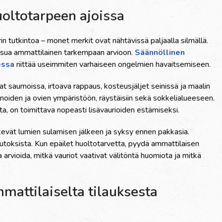
uoltotarpeen ajoissa
rin tutkintoa – monet merkit ovat nähtävissä paljaalla silmällä.
 kutsua ammattilainen tarkempaan arvioon.
Säännöllinen
essa
riittää useimmiten varhaiseen ongelmien havaitsemiseen.
t saumoissa, irtoava rappaus, kosteusjäljet seinissä ja maalin
kkunoiden ja ovien ympäristöön, räystäisiin sekä sokkelialueeseen.
ta, on toimittava nopeasti lisävaurioiden estämiseksi.
n kevät lumien sulamisen jälkeen ja syksy ennen pakkasia.
uutoksista. Kun epäilet huoltotarvetta, pyydä ammattilaisen
a arvioida, mitkä vauriot vaativat välitöntä huomiota ja mitkä
mattilaiselta tilauksesta