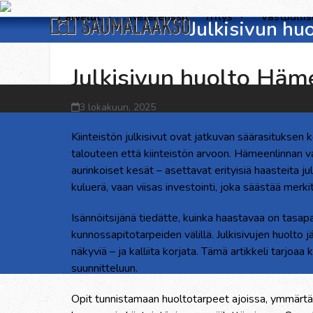
Skip
Palvelut
Referenssit
Yritys
Vastuulli
Julkisivun h
to
content
Julkisivun huolto Häm
3 lokakuun, 2025
Kiinteistön julkisivut ovat jatkuvan säärasituksen 
talouteen että kiinteistön arvoon. Hämeenlinnan v
aurinkoiset kesät – asettavat erityisiä haasteita j
kuluerä, vaan viisas investointi, joka säästää merkitt
Isännöitsijänä tiedätte, kuinka haastavaa on tasapa
kunnossapitotarpeiden välillä. Julkisivujen huolto
näkyviä – ja kalliita korjata. Tämä artikkeli tarjoaa
suunnitteluun.
Opit tunnistamaan huoltotarpeet ajoissa, ymmärtä