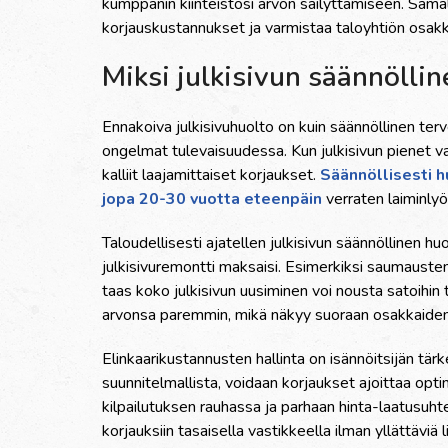
kumppanin kiinteistösi arvon säilyttämiseen. Samal
korjauskustannukset ja varmistaa taloyhtiön osak
Miksi julkisivun säännölli
Ennakoiva julkisivuhuolto on kuin säännöllinen ter
ongelmat tulevaisuudessa. Kun julkisivun pienet va
kalliit laajamittaiset korjaukset.
Säännöllisesti hu
jopa 20-30 vuotta eteenpäin
verraten laiminly
Taloudellisesti ajatellen julkisivun säännöllinen h
julkisivuremontti maksaisi. Esimerkiksi saumauste
taas koko julkisivun uusiminen voi nousta satoihin tu
arvonsa paremmin, mikä näkyy suoraan osakkaiden
Elinkaarikustannusten hallinta on isännöitsijän tär
suunnitelmallista, voidaan korjaukset ajoittaa opt
kilpailutuksen rauhassa ja parhaan hinta-laatusuht
korjauksiin tasaisella vastikkeella ilman yllättäviä 