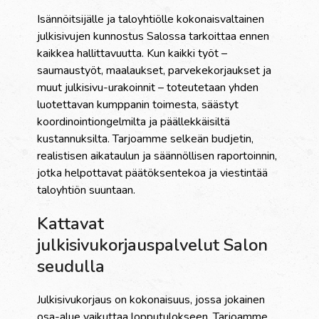
Isännöitsijälle ja taloyhtiölle kokonaisvaltainen
julkisivujen kunnostus Salossa tarkoittaa ennen
kaikkea hallittavuutta. Kun kaikki työt –
saumaustyöt, maalaukset, parvekekorjaukset ja
muut julkisivu-urakoinnit – toteutetaan yhden
luotettavan kumppanin toimesta, säästyt
koordinointiongelmilta ja päällekkäisiltä
kustannuksilta. Tarjoamme selkeän budjetin,
realistisen aikataulun ja säännöllisen raportoinnin,
jotka helpottavat päätöksentekoa ja viestintää
taloyhtiön suuntaan.
Kattavat
julkisivukorjauspalvelut Salon
seudulla
Julkisivukorjaus on kokonaisuus, jossa jokainen
osa-alue vaikuttaa lopputulokseen. Tarjoamme