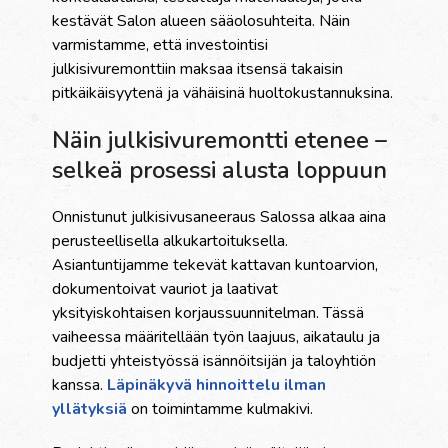
kestävät Salon alueen sääolosuhteita. Näin
varmistamme, että investointisi
julkisivuremonttiin maksaa itsensä takaisin
pitkäikäisyytenä ja vähäisinä huoltokustannuksina.
Näin julkisivuremontti etenee –
selkeä prosessi alusta loppuun
Onnistunut julkisivusaneeraus Salossa alkaa aina
perusteellisella alkukartoituksella.
Asiantuntijamme tekevät kattavan kuntoarvion,
dokumentoivat vauriot ja laativat
yksityiskohtaisen korjaussuunnitelman. Tässä
vaiheessa määritellään työn laajuus, aikataulu ja
budjetti yhteistyössä isännöitsijän ja taloyhtiön
kanssa.
Läpinäkyvä hinnoittelu ilman
yllätyksiä
on toimintamme kulmakivi.