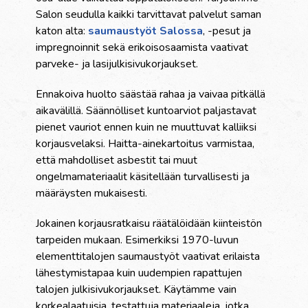
Salon seudulla kaikki tarvittavat palvelut saman
katon alta:
saumaustyöt Salossa
, -pesut ja
impregnoinnit sekä erikoisosaamista vaativat
parveke- ja lasijulkisivukorjaukset.
Ennakoiva huolto säästää rahaa ja vaivaa pitkällä
aikavälillä. Säännölliset kuntoarviot paljastavat
pienet vauriot ennen kuin ne muuttuvat kalliiksi
korjausvelaksi. Haitta-ainekartoitus varmistaa,
että mahdolliset asbestit tai muut
ongelmamateriaalit käsitellään turvallisesti ja
määräysten mukaisesti.
Jokainen korjausratkaisu räätälöidään kiinteistön
tarpeiden mukaan. Esimerkiksi 1970-luvun
elementtitalojen saumaustyöt vaativat erilaista
lähestymistapaa kuin uudempien rapattujen
talojen julkisivukorjaukset. Käytämme vain
korkealaatuisia, testattuja materiaaleja, jotka