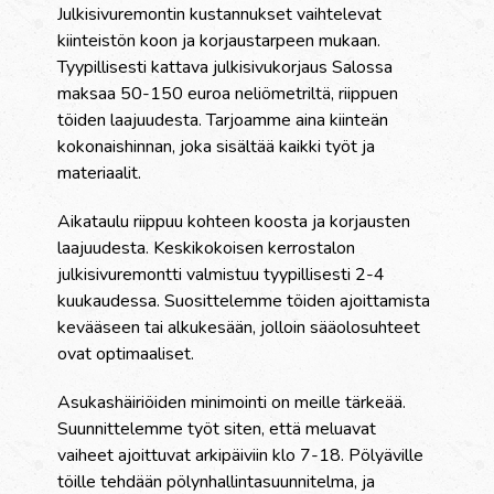
Julkisivuremontin kustannukset vaihtelevat
kiinteistön koon ja korjaustarpeen mukaan.
Tyypillisesti kattava julkisivukorjaus Salossa
maksaa 50-150 euroa neliömetriltä, riippuen
töiden laajuudesta. Tarjoamme aina kiinteän
kokonaishinnan, joka sisältää kaikki työt ja
materiaalit.
Aikataulu riippuu kohteen koosta ja korjausten
laajuudesta. Keskikokoisen kerrostalon
julkisivuremontti valmistuu tyypillisesti 2-4
kuukaudessa. Suosittelemme töiden ajoittamista
kevääseen tai alkukesään, jolloin sääolosuhteet
ovat optimaaliset.
Asukashäiriöiden minimointi on meille tärkeää.
Suunnittelemme työt siten, että meluavat
vaiheet ajoittuvat arkipäiviin klo 7-18. Pölyäville
töille tehdään pölynhallintasuunnitelma, ja