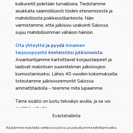
kulkureitit pidetään turvallisina. Tiedotamme
asukkaita säännöllisesti töiden etenemisestä ja
mahdollisista poikkeustilanteista. Näin
varmistamme, että julkisivu-urakointi Salossa
sujuu mahdollisimman vähäisin häiriöin.
Ota yhteyttä
ja pyydä
ilmainen
tarjouspyyntö
kiinteistösi julkisivuista.
Asiantuntijamme kartoittavat korjaustarpeet ja
laativat realistisen suunnitelman julkisivujesi
kunnostamiseksi. Lähes 40 vuoden kokemuksella
toteutamme julkisivuremontit Salossa
ammattitaidolla – teemme mitä lupaamme.
Tämä sisältö on luotu tekoälyn avulla, ja se voi
sisältää virheitä.
Evästehallinta
Palvelut
Käytämme evästeitä verkkosivustosi ja palvelumme kehittämiseksi.