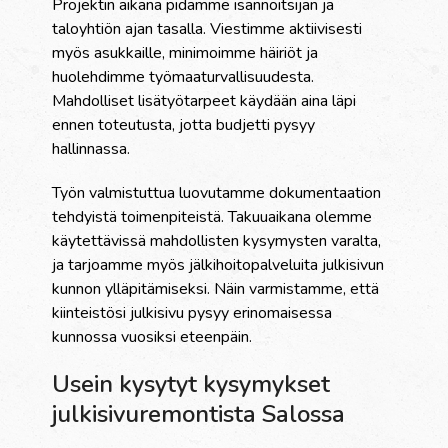
Projektin aikana pidämme isännöitsijän ja
taloyhtiön ajan tasalla. Viestimme aktiivisesti
myös asukkaille, minimoimme häiriöt ja
huolehdimme työmaaturvallisuudesta.
Mahdolliset lisätyötarpeet käydään aina läpi
ennen toteutusta, jotta budjetti pysyy
hallinnassa.
Työn valmistuttua luovutamme dokumentaation
tehdyistä toimenpiteistä. Takuuaikana olemme
käytettävissä mahdollisten kysymysten varalta,
ja tarjoamme myös jälkihoitopalveluita julkisivun
kunnon ylläpitämiseksi. Näin varmistamme, että
kiinteistösi julkisivu pysyy erinomaisessa
kunnossa vuosiksi eteenpäin.
Usein kysytyt kysymykset
julkisivuremontista Salossa