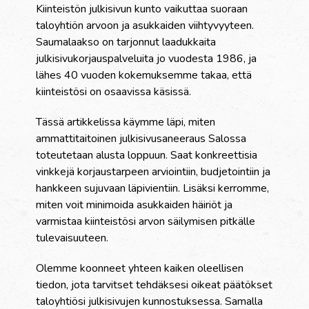
Kiinteistön julkisivun kunto vaikuttaa suoraan
taloyhtiön arvoon ja asukkaiden viihtyvyyteen.
Saumalaakso on tarjonnut laadukkaita
julkisivukorjauspalveluita jo vuodesta 1986, ja
lähes 40 vuoden kokemuksemme takaa, että
kiinteistösi on osaavissa käsissä.
Tässä artikkelissa käymme läpi, miten
ammattitaitoinen julkisivusaneeraus Salossa
toteutetaan alusta loppuun. Saat konkreettisia
vinkkejä korjaustarpeen arviointiin, budjetointiin ja
hankkeen sujuvaan läpivientiin. Lisäksi kerromme,
miten voit minimoida asukkaiden häiriöt ja
varmistaa kiinteistösi arvon säilymisen pitkälle
tulevaisuuteen.
Olemme koonneet yhteen kaiken oleellisen
tiedon, jota tarvitset tehdäksesi oikeat päätökset
taloyhtiösi julkisivujen kunnostuksessa. Samalla