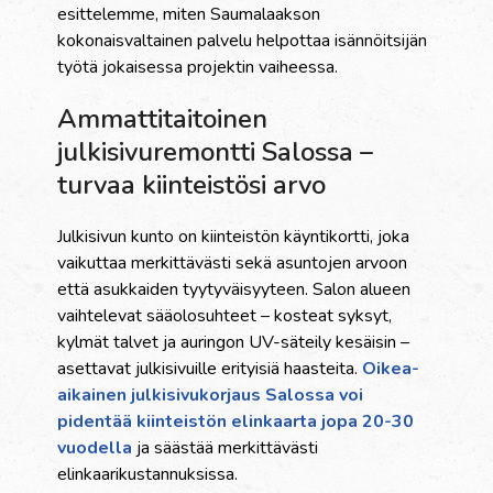
esittelemme, miten Saumalaakson
kokonaisvaltainen palvelu helpottaa isännöitsijän
työtä jokaisessa projektin vaiheessa.
Ammattitaitoinen
julkisivuremontti Salossa –
turvaa kiinteistösi arvo
Julkisivun kunto on kiinteistön käyntikortti, joka
vaikuttaa merkittävästi sekä asuntojen arvoon
että asukkaiden tyytyväisyyteen. Salon alueen
vaihtelevat sääolosuhteet – kosteat syksyt,
kylmät talvet ja auringon UV-säteily kesäisin –
asettavat julkisivuille erityisiä haasteita.
Oikea-
aikainen julkisivukorjaus Salossa voi
pidentää kiinteistön elinkaarta jopa 20-30
vuodella
ja säästää merkittävästi
elinkaarikustannuksissa.