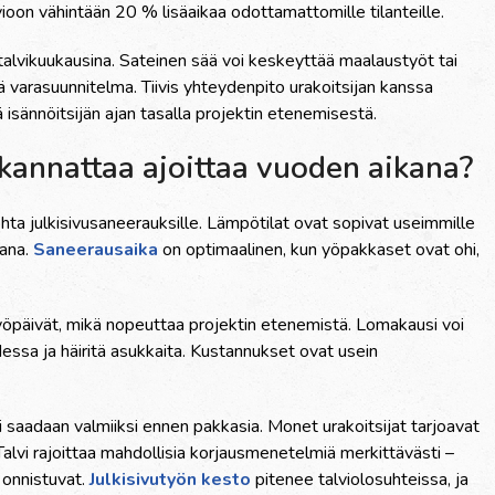
on vähintään 20 % lisäaikaa odottamattomille tilanteille.
talvikuukausina. Sateinen sää voi keskeyttää maalaustyöt tai
ä varasuunnitelma. Tiivis yhteydenpito urakoitsijan kanssa
 isännöitsijän ajan tasalla projektin etenemisestä.
 kannattaa ajoittaa vuoden aikana?
hta julkisivusaneerauksille. Lämpötilat ovat sopivat useimmille
kana.
Saneerausaika
on optimaalinen, kun yöpakkaset ovat ohi,
yöpäivät, mikä nopeuttaa projektin etenemistä. Lomakausi voi
essa ja häiritä asukkaita. Kustannukset ovat usein
i saadaan valmiiksi ennen pakkasia. Monet urakoitsijat tarjoavat
Talvi rajoittaa mahdollisia korjausmenetelmiä merkittävästi –
 onnistuvat.
Julkisivutyön kesto
pitenee talviolosuhteissa, ja