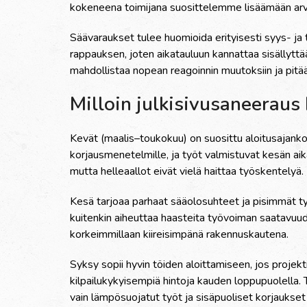
kokeneena toimijana suosittelemme lisäämään arvio
Säävaraukset tulee huomioida erityisesti syys- ja 
rappauksen, joten aikatauluun kannattaa sisällyttä
mahdollistaa nopean reagoinnin muutoksiin ja pitää
Milloin julkisivusaneeraus
Kevät (maalis–toukokuu) on suosittu aloitusajanko
korjausmenetelmille, ja työt valmistuvat kesän ai
mutta helleaallot eivät vielä haittaa työskentelyä.
Kesä tarjoaa parhaat sääolosuhteet ja pisimmät t
kuitenkin aiheuttaa haasteita työvoiman saatavuud
korkeimmillaan kiireisimpänä rakennuskautena.
Syksy sopii hyvin töiden aloittamiseen, jos projekt
kilpailukykyisempiä hintoja kauden loppupuolella. 
vain lämpösuojatut työt ja sisäpuoliset korjaukset