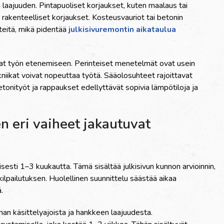
 laajuuden. Pintapuoliset korjaukset, kuten maalaus tai
akenteelliset korjaukset. Kosteusvauriot tai betonin
teitä, mikä pidentää
julkisivuremontin aikataulua
avat työn etenemiseen. Perinteiset menetelmät ovat usein
iikat voivat nopeuttaa työtä. Sääolosuhteet rajoittavat
betonityöt ja rappaukset edellyttävät sopivia lämpötiloja ja
n eri vaiheet jakautuvat
isesti 1–3 kuukautta. Tämä sisältää julkisivun kunnon arvioinnin,
kilpailutuksen. Huolellinen suunnittelu säästää aikaa
.
nan käsittelyajoista ja hankkeen laajuudesta.