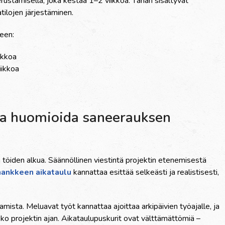
ustamisella, joka kestää 1–2 viikkoa. Tähän sisältyvät
tilojen järjestäminen.
een:
ikkoa
iikkoa
taa huomioida saneerauksen
 töiden alkua. Säännöllinen viestintä projektin etenemisestä
hankkeen aikataulu
kannattaa esittää selkeästi ja realistisesti,
tamista. Meluavat työt kannattaa ajoittaa arkipäivien työajalle, ja
koko projektin ajan. Aikataulupuskurit ovat välttämättömiä –