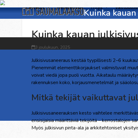
Skip
Palvelut
Referenssit
Yritys
Vastuulli
Kuinka kauan 
to
content
Kuinka kauan julkisiv
3 joulukuun, 2025
Julkisivusaneeraus kestää tyypillisesti 2–6 kuukau
Pienemmät elementtikorjaukset valmistuvat muuta
voivat viedä jopa puoli vuotta. Aikataulu määräyty
rakennuksen koko, korjausmenetelmät ja sääolosu
Mitkä tekijät vaikuttavat 
Julkisivusaneerauksen kesto vaihtelee merkittäväst
ensisijaisia määrittäviä tekijöitä – kerrostalojen 
Myös julkisivun pinta-ala ja arkkitehtoniset yksit