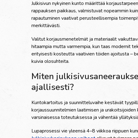
Julkisivun nykyinen kunto määrittää korjaustarpeen
rappauksen paikkaus, valmistuvat nopeammin kuin r
rapautuminen vaativat perusteellisempia toimenpi
merkittävästi.
Valitut korjausmenetelmät ja materiaalit vaikutt
hitaampia mutta varmempia, kun taas modernit tekn
erityisesti kosteutta vaativien töiden ajoitusta – 
kuivia olosuhteita.
Miten julkisivusaneeraukse
ajallisesti?
Kuntokartoitus ja suunnitteluvaihe kestävät tyypill
korjaussuunnitelmien laatimisen ja urakoitsijoiden 
varsinaisessa toteutuksessa ja vähentää yllätyksiä
Lupaprosessi vie yleensä 4–8 viikkoa riippuen kun