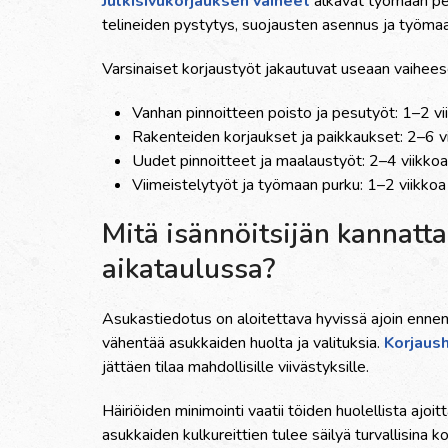
Julkisivukorjauksen vaiheet
alkavat työmaan per
telineiden pystytys, suojausten asennus ja työmaa
Varsinaiset korjaustyöt jakautuvat useaan vaihees
Vanhan pinnoitteen poisto ja pesutyöt: 1–2 vi
Rakenteiden korjaukset ja paikkaukset: 2–6 v
Uudet pinnoitteet ja maalaustyöt: 2–4 viikkoa
Viimeistelytyöt ja työmaan purku: 1–2 viikkoa
Mitä isännöitsijän kannat
aikataulussa?
Asukastiedotus on aloitettava hyvissä ajoin ennen
vähentää asukkaiden huolta ja valituksia.
Korjaus
jättäen tilaa mahdollisille viivästyksille.
Häiriöiden minimointi vaatii töiden huolellista ajoit
asukkaiden kulkureittien tulee säilyä turvallisina 