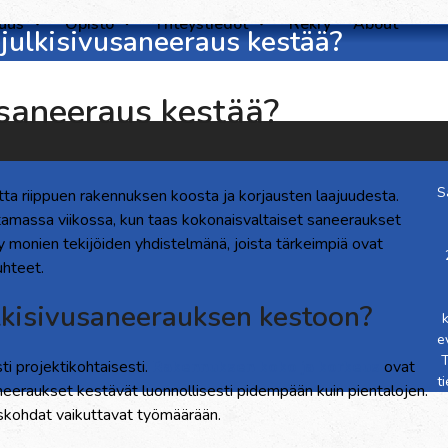
suus
Opisto
Yhteystiedot
Rekry
About
julkisivusaneeraus kestää?
usaneeraus kestää?
S
tta riippuen rakennuksen koosta ja korjausten laajuudesta.
massa viikossa, kun taas kokonaisvaltaiset saneeraukset
y monien tekijöiden yhdistelmänä, joista tärkeimpiä ovat
hteet.
julkisivusaneerauksen kestoon?
e
T
i projektikohtaisesti.
Rakennuksen koko ja korkeus
ovat
t
saneeraukset kestävät luonnollisesti pidempään kuin pientalojen.
yiskohdat vaikuttavat työmäärään.