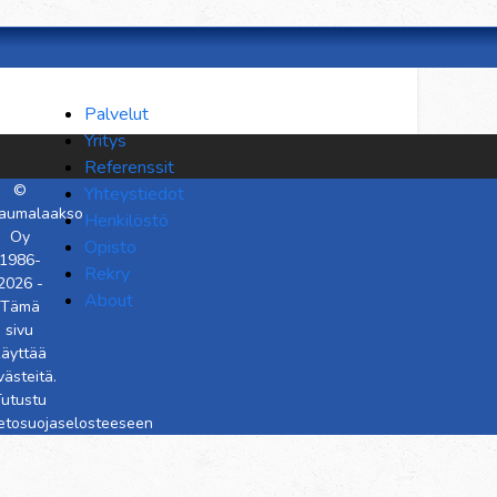
Palvelut
Yritys
Referenssit
©
Yhteystiedot
aumalaakso
Henkilöstö
Oy
Opisto
1986-
Rekry
2026 -
About
Tämä
sivu
käyttää
västeitä.
utustu
ietosuojaselosteeseen