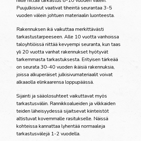
niille riittää tarkastus 8-10 vuoden välein.
Puujulkisivut vaativat tiheintä seurantaa 3-5
vuoden välein johtuen materiaalin luonteesta.
Rakennuksen ikä vaikuttaa merkittävästi
tarkastustarpeeseen. Alle 10 vuotta vanhoissa
taloyhtiöissä riittää kevyempi seuranta, kun taas
yli 20 vuotta vanhat rakennukset hyötyvät
tarkemmasta tarkastuksesta. Erityisen tärkeää
on seurata 30-40 vuoden ikäisiä rakennuksia,
joissa alkuperäiset julkisivumateriaalit voivat
alkaaolla elinkaarensa loppupäässä.
Sijainti ja sääolosuhteet vaikuttavat myös
tarkastusväliin. Rannikkoalueiden ja vilkkaiden
teiden läheisyydessä sijaitsevat kiinteistöt
altistuvat kovemmalle rasitukselle. Näissä
kohteissa kannattaa lyhentää normaaleja
tarkastusvälejä 1-2 vuodella.