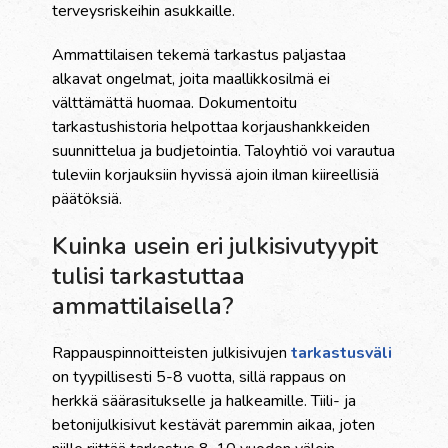
terveysriskeihin asukkaille.
Ammattilaisen tekemä tarkastus paljastaa
alkavat ongelmat, joita maallikkosilmä ei
välttämättä huomaa. Dokumentoitu
tarkastushistoria helpottaa korjaushankkeiden
suunnittelua ja budjetointia. Taloyhtiö voi varautua
tuleviin korjauksiin hyvissä ajoin ilman kiireellisiä
päätöksiä.
Kuinka usein eri julkisivutyypit
tulisi tarkastuttaa
ammattilaisella?
Rappauspinnoitteisten julkisivujen
tarkastusväli
on tyypillisesti 5-8 vuotta, sillä rappaus on
herkkä säärasitukselle ja halkeamille. Tiili- ja
betonijulkisivut kestävät paremmin aikaa, joten