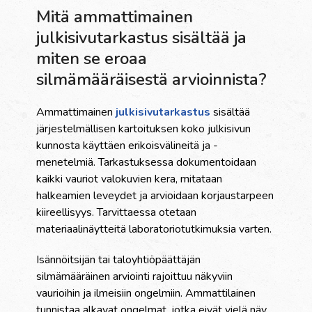
Mitä ammattimainen
julkisivutarkastus sisältää ja
miten se eroaa
silmämääräisestä arvioinnista?
Ammattimainen
julkisivutarkastus
sisältää
järjestelmällisen kartoituksen koko julkisivun
kunnosta käyttäen erikoisvälineitä ja -
menetelmiä. Tarkastuksessa dokumentoidaan
kaikki vauriot valokuvien kera, mitataan
halkeamien leveydet ja arvioidaan korjaustarpeen
kiireellisyys. Tarvittaessa otetaan
materiaalinäytteitä laboratoriotutkimuksia varten.
Isännöitsijän tai taloyhtiöpäättäjän
silmämääräinen arviointi rajoittuu näkyviin
vaurioihin ja ilmeisiin ongelmiin. Ammattilainen
tunnistaa alkavat ongelmat, jotka eivät vielä näy