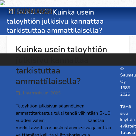
Skip
Open
Close
to
Kuinka usein
content
taloyhtiön julkisivu kannattaa
mobile
mobile
tarkistuttaa ammattilaisella?
menu
menu
Kuinka usein taloyhtiön
julkisivu kannattaa
tarkistuttaa
©
Saumal
ammattilaisella?
Oy
1986-
11 marraskuun, 2025
2026
-
Taloyhtiön julkisivun säännöllinen
Tämä
ammattitarkastus tulisi tehdä vähintään 5-10
sivu
käyttää
vuoden välein.
Ennakoiva huolto
säästää
evästeit
merkittävästi korjauskustannuksissa ja auttaa
Tutustu
välttämään kalliita yllätyskorjauksia.