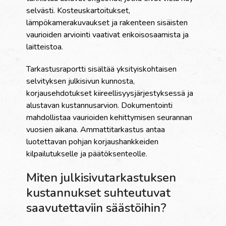
selvästi. Kosteuskartoitukset,
lämpökamerakuvaukset ja rakenteen sisäisten
vaurioiden arviointi vaativat erikoisosaamista ja
laitteistoa.
Tarkastusraportti sisältää yksityiskohtaisen
selvityksen julkisivun kunnosta,
korjausehdotukset kiireellisyysjärjestyksessä ja
alustavan kustannusarvion. Dokumentointi
mahdollistaa vaurioiden kehittymisen seurannan
vuosien aikana. Ammattitarkastus antaa
luotettavan pohjan korjaushankkeiden
kilpailutukselle ja päätöksenteolle.
Miten julkisivutarkastuksen
kustannukset suhteutuvat
saavutettaviin säästöihin?