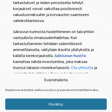
tarkastukset ja niiden perusteella tehdyt
korjaukset voivat vaikuttaa positiivisesti
vakuutusmaksuihin ja korvausten saamiseen
vahinkotilanteissa.
Julkisivun kunnosta huolehtiminen on taloyhtiön
vastuullista omaisuudenhallintaa. Kun
tarkastuttaminen tehdään säännöllisesti
ammattilaisella, vältytään ikäviltä yllätyksiltä ja
kalliilta kiirekorjauksilta.
Julkisivun huolto
kannattaa nähdä investointina, joka maksaa
itsensä takaisin moninkertaisesti.
Ota yhteyttä
ja
varmista taloyhtiösi julkisivun kunto ajoissa!
Evästehallinta
Palvelut
Käytämme evästeitä verkkosivustosi ja palvelumme kehittämiseksi.
Yritys
Referenssit
Hyväksy
Yhteystiedot