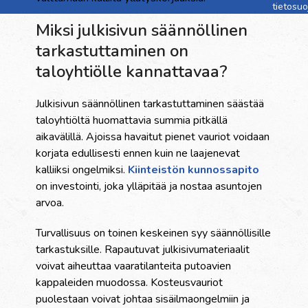
tietosu
Miksi julkisivun säännöllinen
tarkastuttaminen on
taloyhtiölle kannattavaa?
Julkisivun säännöllinen tarkastuttaminen säästää
taloyhtiöltä huomattavia summia pitkällä
aikavälillä. Ajoissa havaitut pienet vauriot voidaan
korjata edullisesti ennen kuin ne laajenevat
kalliiksi ongelmiksi.
Kiinteistön kunnossapito
on investointi, joka ylläpitää ja nostaa asuntojen
arvoa.
Turvallisuus on toinen keskeinen syy säännöllisille
tarkastuksille. Rapautuvat julkisivumateriaalit
voivat aiheuttaa vaaratilanteita putoavien
kappaleiden muodossa. Kosteusvauriot
puolestaan voivat johtaa sisäilmaongelmiin ja