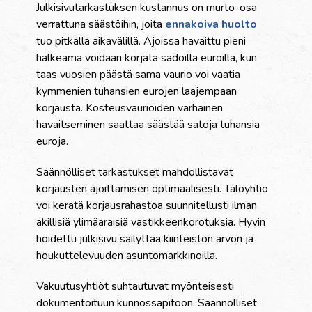
Julkisivutarkastuksen kustannus on murto-osa
verrattuna säästöihin, joita
ennakoiva huolto
tuo pitkällä aikavälillä. Ajoissa havaittu pieni
halkeama voidaan korjata sadoilla euroilla, kun
taas vuosien päästä sama vaurio voi vaatia
kymmenien tuhansien eurojen laajempaan
korjausta. Kosteusvaurioiden varhainen
havaitseminen saattaa säästää satoja tuhansia
euroja.
Säännölliset tarkastukset mahdollistavat
korjausten ajoittamisen optimaalisesti. Taloyhtiö
voi kerätä korjausrahastoa suunnitellusti ilman
äkillisiä ylimääräisiä vastikkeenkorotuksia. Hyvin
hoidettu julkisivu säilyttää kiinteistön arvon ja
houkuttelevuuden asuntomarkkinoilla.
Vakuutusyhtiöt suhtautuvat myönteisesti
dokumentoituun kunnossapitoon. Säännölliset