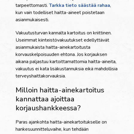
tarpeettomasti.
Tarkka tieto säästää rahaa
,
kun vain todelliset haitta-aineet poistetaan
asianmukaisesti.
Vakuutusturvan kannalta kartoitus on kriittinen.
Useimmat kiinteistövakuutukset edellyttävät
asianmukaista haitta-ainekartoitusta
korvauskelpoisuuden ehtona. Jos korjauksen
aikana paljastuu kartoittamattomia haitta-aineita,
vakuutus ei kata lisäkustannuksia eikä mahdollisia
terveyshaittakorvauksia.
Milloin haitta-ainekartoitus
kannattaa ajoittaa
korjaushankkeessa?
Paras ajankohta haitta-ainekartoitukselle on
hankesuunnitteluvaihe, kun tehdään