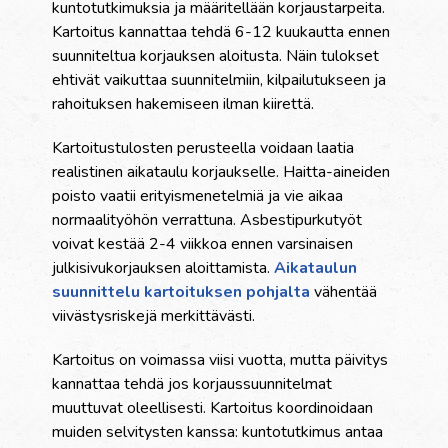
kuntotutkimuksia ja määritellään korjaustarpeita.
Kartoitus kannattaa tehdä 6-12 kuukautta ennen
suunniteltua korjauksen aloitusta. Näin tulokset
ehtivät vaikuttaa suunnitelmiin, kilpailutukseen ja
rahoituksen hakemiseen ilman kiirettä.
Kartoitustulosten perusteella voidaan laatia
realistinen aikataulu korjaukselle. Haitta-aineiden
poisto vaatii erityismenetelmiä ja vie aikaa
normaalityöhön verrattuna. Asbestipurkutyöt
voivat kestää 2-4 viikkoa ennen varsinaisen
julkisivukorjauksen aloittamista.
Aikataulun
suunnittelu kartoituksen pohjalta
vähentää
viivästysriskejä merkittävästi.
Kartoitus on voimassa viisi vuotta, mutta päivitys
kannattaa tehdä jos korjaussuunnitelmat
muuttuvat oleellisesti. Kartoitus koordinoidaan
muiden selvitysten kanssa: kuntotutkimus antaa