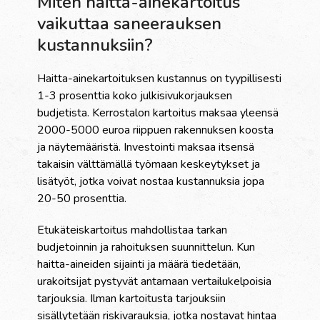
Miten haitta-ainekartoitus
vaikuttaa saneerauksen
kustannuksiin?
Haitta-ainekartoituksen kustannus on tyypillisesti
1-3 prosenttia koko julkisivukorjauksen
budjetista. Kerrostalon kartoitus maksaa yleensä
2000-5000 euroa riippuen rakennuksen koosta
ja näytemääristä. Investointi maksaa itsensä
takaisin välttämällä työmaan keskeytykset ja
lisätyöt, jotka voivat nostaa kustannuksia jopa
20-50 prosenttia.
Etukäteiskartoitus mahdollistaa tarkan
budjetoinnin ja rahoituksen suunnittelun. Kun
haitta-aineiden sijainti ja määrä tiedetään,
urakoitsijat pystyvät antamaan vertailukelpoisia
tarjouksia. Ilman kartoitusta tarjouksiin
sisällytetään riskivarauksia, jotka nostavat hintaa