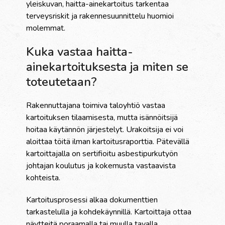
yleiskuvan, haitta-ainekartoitus tarkentaa
terveysriskit ja rakennesuunnittelu huomioi
molemmat.
Kuka vastaa haitta-
ainekartoituksesta ja miten se
toteutetaan?
Rakennuttajana toimiva taloyhtiö vastaa
kartoituksen tilaamisesta, mutta isännöitsijä
hoitaa käytännön järjestelyt. Urakoitsija ei voi
aloittaa töitä ilman kartoitusraporttia. Pätevällä
kartoittajalla on sertifioitu asbestipurkutyön
johtajan koulutus ja kokemusta vastaavista
kohteista.
Kartoitusprosessi alkaa dokumenttien
tarkastelulla ja kohdekäynnillä. Kartoittaja ottaa
näytteitä poraamalla tai muulla tavalla