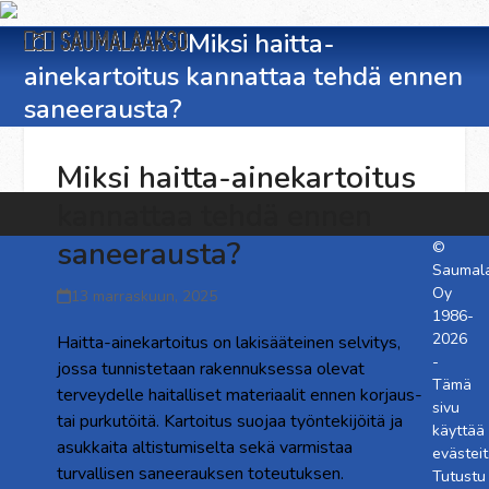
Skip
Open
Close
to
Miksi haitta-
content
ainekartoitus kannattaa tehdä ennen
mobile
mobile
saneerausta?
menu
menu
Miksi haitta-ainekartoitus
kannattaa tehdä ennen
saneerausta?
©
Saumal
Oy
13 marraskuun, 2025
1986-
2026
Haitta-ainekartoitus on lakisääteinen selvitys,
-
jossa tunnistetaan rakennuksessa olevat
Tämä
terveydelle haitalliset materiaalit ennen korjaus-
sivu
tai purkutöitä. Kartoitus suojaa työntekijöitä ja
käyttää
asukkaita altistumiselta sekä varmistaa
evästeit
turvallisen saneerauksen toteutuksen.
Tutustu