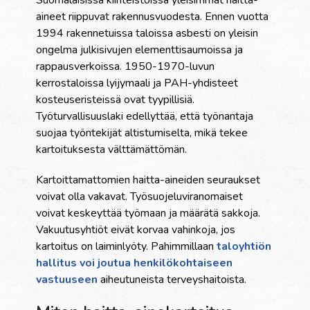
Suomalaisissa kiinteistöissä yleisimmät haitta-
aineet riippuvat rakennusvuodesta. Ennen vuotta
1994 rakennetuissa taloissa asbesti on yleisin
ongelma julkisivujen elementtisaumoissa ja
rappausverkoissa. 1950-1970-luvun
kerrostaloissa lyijymaali ja PAH-yhdisteet
kosteuseristeissä ovat tyypillisiä.
Työturvallisuuslaki edellyttää, että työnantaja
suojaa työntekijät altistumiselta, mikä tekee
kartoituksesta välttämättömän.
Kartoittamattomien haitta-aineiden seuraukset
voivat olla vakavat. Työsuojeluviranomaiset
voivat keskeyttää työmaan ja määrätä sakkoja.
Vakuutusyhtiöt eivät korvaa vahinkoja, jos
kartoitus on laiminlyöty. Pahimmillaan
taloyhtiön
hallitus voi joutua henkilökohtaiseen
vastuuseen
aiheutuneista terveyshaitoista.