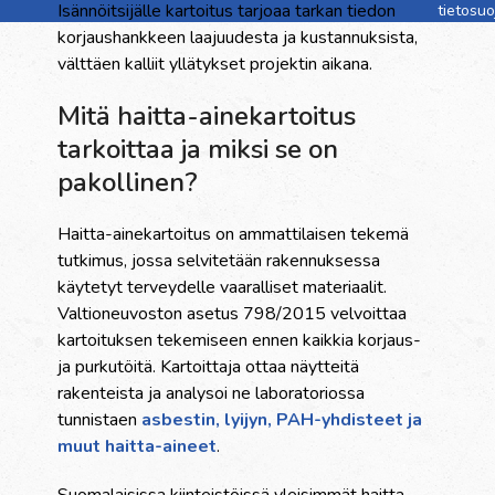
Isännöitsijälle kartoitus tarjoaa tarkan tiedon
tietosu
korjaushankkeen laajuudesta ja kustannuksista,
välttäen kalliit yllätykset projektin aikana.
Mitä haitta-ainekartoitus
tarkoittaa ja miksi se on
pakollinen?
Haitta-ainekartoitus on ammattilaisen tekemä
tutkimus, jossa selvitetään rakennuksessa
käytetyt terveydelle vaaralliset materiaalit.
Valtioneuvoston asetus 798/2015 velvoittaa
kartoituksen tekemiseen ennen kaikkia korjaus-
ja purkutöitä. Kartoittaja ottaa näytteitä
rakenteista ja analysoi ne laboratoriossa
tunnistaen
asbestin, lyijyn, PAH-yhdisteet ja
muut haitta-aineet
.