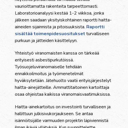
vaurioittamatta rakenteita tarpeettomasti.
Laboratorioanalyysi kestää 1-2 viikkoa, jonka
jälkeen saadaan yksityiskohtainen raportti haitta-
aineiden sijainnista ja pitoisuuksista.
Raportti
sisältää toimenpidesuositukset
turvalliseen
purkuun ja jätteiden käsittelyyn.
Yhteistyö viranomaisten kanssa on tärkeää
erityisesti asbestipurkutöissä.
Työsuojeluviranomaiselle tehdään
ennakkoilmoitus ja työmenetelmät
hyväksytetään. Jätehuolto vaatii erityisjärjestelyt
haitta-ainejätteille. Ammattitaitoinen kartoittaja
osaa ohjeistaa kaikissa viranomaisvaatimuksissa.
Haitta-ainekartoitus on investointi turvalliseen ja
hallittuun julkisivukorjaukseen. Se antaa
isännöitsijälle varmuuden projektin läpiviennistä
ilman ikäviä yllätyksiä. Kun suunnittelette