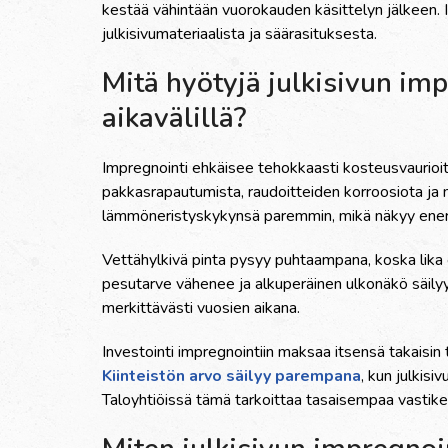
kestää vähintään vuorokauden käsittelyn jälkeen. I
julkisivumateriaalista ja säärasituksesta.
Mitä hyötyjä julkisivun im
aikavälillä?
Impregnointi ehkäisee tehokkaasti kosteusvaurioi
pakkasrapautumista, raudoitteiden korroosiota ja mi
lämmöneristyskykynsä paremmin, mikä näkyy ener
Vettähylkivä pinta pysyy puhtaampana, koska lika 
pesutarve vähenee ja alkuperäinen ulkonäkö säily
merkittävästi vuosien aikana.
Investointi impregnointiin maksaa itsensä takaisin
Kiinteistön arvo säilyy parempana
, kun julkisi
Taloyhtiöissä tämä tarkoittaa tasaisempaa vastikek