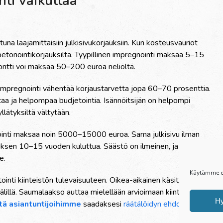
nti vaikuttaa
a laajamittaisiin julkisivukorjauksiin. Kun kosteusvauriot
i betonointikorjauksilta. Tyypillinen impregnointi maksaa 5–15
montti voi maksaa 50–200 euroa neliöltä.
impregnointi vähentää korjaustarvetta jopa 60–70 prosenttia.
taa ja helpompaa budjetointia. Isännöitsijän on helpompi
llätyksiltä vältytään.
ointi maksaa noin 5000–15000 euroa. Sama julkisivu ilman
sen 10–15 vuoden kuluttua. Säästö on ilmeinen, ja samalla
e.
Käytämme ev
tointi kiinteistön tulevaisuuteen. Oikea-aikainen käsittely
välillä. Saumalaakso auttaa mielellään arvioimaan kiinteistönne
H
tä asiantuntijoihimme
saadaksesi
räätälöidyn ehdotuksen