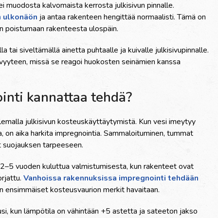
ei muodosta kalvomaista kerrosta julkisivun pinnalle.
en ulkonäön
ja antaa rakenteen hengittää normaalisti. Tämä on
en poistumaan rakenteesta ulospäin.
tai siveltämällä ainetta puhtaalle ja kuivalle julkisivupinnalle.
yvyyteen, missä se reagoi huokosten seinämien kanssa
ointi kannattaa tehdä?
ilemalla julkisivun kosteuskäyttäytymistä. Kun vesi imeytyy
lla, on aika harkita impregnointia. Sammaloituminen, tummat
at suojauksen tarpeeseen.
 2–5 vuoden kuluttua valmistumisesta, kun rakenteet ovat
rjattu.
Vanhoissa rakennuksissa impregnointi tehdään
un ensimmäiset kosteusvaurion merkit havaitaan.
usi, kun lämpötila on vähintään +5 astetta ja sateeton jakso