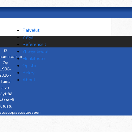
Palvelut
Yritys
Referenssit
©
Yhteystiedot
aumalaakso
Henkilöstö
Oy
Opisto
1986-
Rekry
2026 -
About
Tämä
sivu
käyttää
västeitä.
utustu
ietosuojaselosteeseen