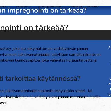
suus
Opisto
Yhteystiedot
Rekry
About
vun impregnointi on tärkeää?
gnointi on tärkeää?
S
äsittely, joka luo näkymättömän vettähylkivän pinnan
ytymisen julkisivumateriaaliin säilyttäen samalla rakenteen
nnakoivaa kunnossapitoa, joka vähentää korjaustarvetta ja
ti tarkoittaa käytännössä?
e
T
sa julkisivumateriaalin huokosiin imeytetään silaani- tai
t
at hydrofobisen eli vettähylkivän pinnan materiaalin sisälle,
seen.