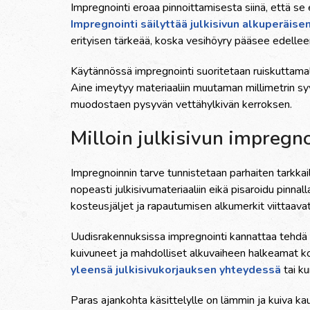
Impregnointi eroaa pinnoittamisesta siinä, että se 
Impregnointi säilyttää julkisivun alkuperäis
erityisen tärkeää, koska vesihöyry pääsee edelle
Käytännössä impregnointi suoritetaan ruiskuttamalla 
Aine imeytyy materiaaliin muutaman millimetrin s
muodostaen pysyvän vettähylkivän kerroksen.
Milloin julkisivun impregn
Impregnoinnin tarve tunnistetaan parhaiten tarkka
nopeasti julkisivumateriaaliin eikä pisaroidu pinna
kosteusjäljet ja rapautumisen alkumerkit viittaav
Uudisrakennuksissa impregnointi kannattaa tehdä
kuivuneet ja mahdolliset alkuvaiheen halkeamat ko
yleensä julkisivukorjauksen yhteydessä
tai k
Paras ajankohta käsittelylle on lämmin ja kuiva ka