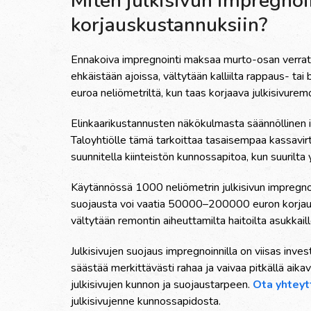
Miten julkisivun impregnoi
korjauskustannuksiin?
Ennakoiva impregnointi maksaa murto-osan verrattun
ehkäistään ajoissa, vältytään kalliilta rappaus- ta
euroa neliömetriltä, kun taas korjaava julkisivure
Elinkaarikustannusten näkökulmasta säännöllinen 
Taloyhtiölle tämä tarkoittaa tasaisempaa kassavir
suunnitella kiinteistön kunnossapitoa, kun suurilta y
Käytännössä 1000 neliömetrin julkisivun impregn
suojausta voi vaatia 50000–200000 euron korjauk
vältytään remontin aiheuttamilta haitoilta asukkaill
Julkisivujen suojaus impregnoinnilla on viisas inves
säästää merkittävästi rahaa ja vaivaa pitkällä aika
julkisivujen kunnon ja suojaustarpeen.
Ota yhteyt
julkisivujenne kunnossapidosta.