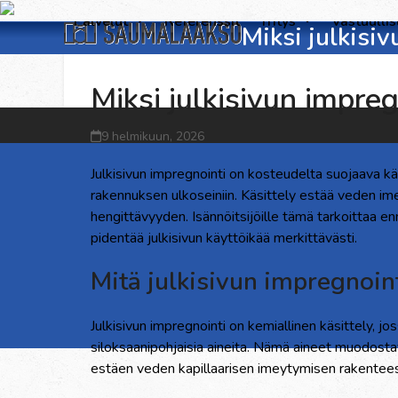
Skip
Palvelut
Referenssit
Yritys
Vastuulli
Miksi julkisi
to
content
Miksi julkisivun impre
9 helmikuun, 2026
Julkisivun impregnointi on kosteudelta suojaava k
rakennuksen ulkoseiniin. Käsittely estää veden ime
hengittävyyden. Isännöitsijöille tämä tarkoittaa e
pidentää julkisivun käyttöikää merkittävästi.
Mitä julkisivun impregnoin
Julkisivun impregnointi on kemiallinen käsittely, jos
siloksaanipohjaisia aineita. Nämä aineet muodostav
estäen veden kapillaarisen imeytymisen rakentee