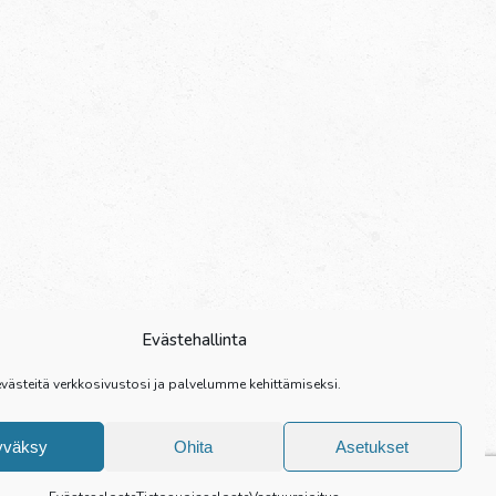
Evästehallinta
ästeitä verkkosivustosi ja palvelumme kehittämiseksi.
yväksy
Ohita
Asetukset