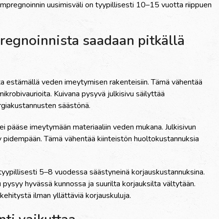
mpregnoinnin uusimisväli on tyypillisesti 10–15 vuotta riippuen
pregnoinnista saadaan pitkällä
ta estämällä veden imeytymisen rakenteisiin. Tämä vähentää
krobivaurioita. Kuivana pysyvä julkisivu säilyttää
giakustannusten säästönä.
ei pääse imeytymään materiaaliin veden mukana. Julkisivun
y pidempään. Tämä vähentää kiinteistön huoltokustannuksia
 tyypillisesti 5–8 vuodessa säästyneinä korjauskustannuksina.
vu pysyy hyvässä kunnossa ja suurilta korjauksilta vältytään.
ehitystä ilman yllättäviä korjauskuluja.