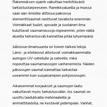
Rakennuksen sijainti vaikuttaa merkittävästi
tarkastustarpeeseen. Rannikkoalueilla ja muissa
sään ääri-ilmiöille alttiissa paikoissa
elementtisaumat rasittuvat tavallista enemmän.
Voimakkaat tuulet, ajosade ja suolainen ilma
kuluttavat saumamassoja nopeammin, joten näillä
alueilla tarkastusväli kannattaa pitää lyhyempänä.
Julkisivun ilmansuunta on toinen tärkeä tekijä.
Länsi- ja eteläsivut altistuvat voimakkaammalle
auringon UV-säteilylle ja sateelle, mikä
nopeuttaa saumamassojen vanhenemista. Näiden
julkisivujen saumat kannattaa tarkastaa
useammin kuin suojaisampien pohjoissivujen.
Aikaisemmat korjaukset ja saumojen laatu
vaikuttavat myös tarkastusväliin. Jos saumat on
uusittu laadukkailla materiaaleilla ja
ammattitaidolla, ne kestävät pidempään. Vanhat,