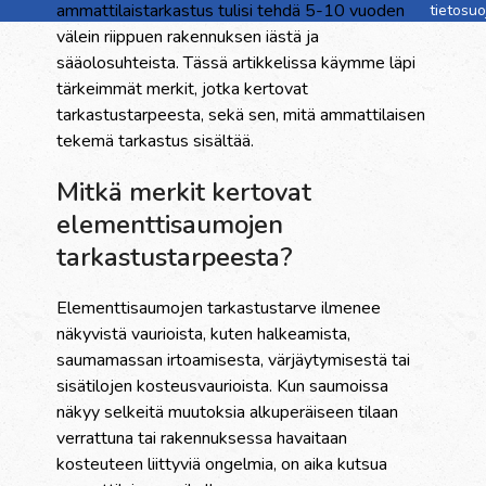
ammattilaistarkastus tulisi tehdä 5-10 vuoden
tietosu
välein riippuen rakennuksen iästä ja
sääolosuhteista. Tässä artikkelissa käymme läpi
tärkeimmät merkit, jotka kertovat
tarkastustarpeesta, sekä sen, mitä ammattilaisen
tekemä tarkastus sisältää.
Mitkä merkit kertovat
elementtisaumojen
tarkastustarpeesta?
Elementtisaumojen tarkastustarve ilmenee
näkyvistä vaurioista, kuten halkeamista,
saumamassan irtoamisesta, värjäytymisestä tai
sisätilojen kosteusvaurioista. Kun saumoissa
näkyy selkeitä muutoksia alkuperäiseen tilaan
verrattuna tai rakennuksessa havaitaan
kosteuteen liittyviä ongelmia, on aika kutsua