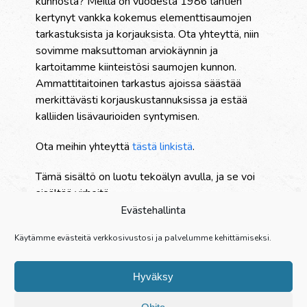
kunnosta? Meillä on vuodesta 1986 lähtien
kertynyt vankka kokemus elementtisaumojen
tarkastuksista ja korjauksista. Ota yhteyttä, niin
sovimme maksuttoman arviokäynnin ja
kartoitamme kiinteistösi saumojen kunnon.
Ammattitaitoinen tarkastus ajoissa säästää
merkittävästi korjauskustannuksissa ja estää
kalliiden lisävaurioiden syntymisen.
Ota meihin yhteyttä
tästä linkistä
.
Tämä sisältö on luotu tekoälyn avulla, ja se voi
sisältää virheitä.
Evästehallinta
Palvelut
Käytämme evästeitä verkkosivustosi ja palvelumme kehittämiseksi.
Yritys
Referenssit
Hyväksy
Yhteystiedot
Henkilöstö