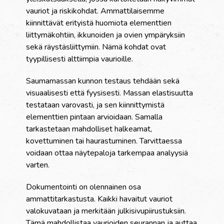
vauriot ja riskikohdat. Ammattilaisemme
kiinnittävät erityistä huomiota elementtien
liittymäkohtiin, ikkunoiden ja ovien ympäryksiin
sekä räystäsliittymiin. Nämä kohdat ovat
tyypillisesti alttiimpia vaurioille.
Saumamassan kunnon testaus tehdään sekä
visuaalisesti että fyysisesti. Massan elastisuutta
testataan varovasti, ja sen kiinnittymistä
elementtien pintaan arvioidaan. Samalla
tarkastetaan mahdolliset halkeamat,
kovettuminen tai haurastuminen. Tarvittaessa
voidaan ottaa näytepaloja tarkempaa analyysiä
varten.
Dokumentointi on olennainen osa
ammattitarkastusta. Kaikki havaitut vauriot
valokuvataan ja merkitään julkisivupiirustuksiin.
Tämä mahdollistaa vaurioiden seurannan ja auttaa