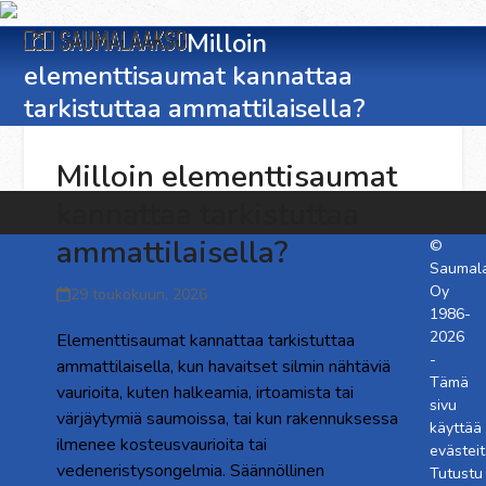
Skip
Open
Close
to
Milloin
content
elementtisaumat kannattaa
mobile
mobile
tarkistuttaa ammattilaisella?
menu
menu
Milloin elementtisaumat
kannattaa tarkistuttaa
ammattilaisella?
©
Saumal
Oy
29 toukokuun, 2026
1986-
2026
Elementtisaumat kannattaa tarkistuttaa
-
ammattilaisella, kun havaitset silmin nähtäviä
Tämä
vaurioita, kuten halkeamia, irtoamista tai
sivu
värjäytymiä saumoissa, tai kun rakennuksessa
käyttää
ilmenee kosteusvaurioita tai
evästeit
vedeneristysongelmia. Säännöllinen
Tutustu