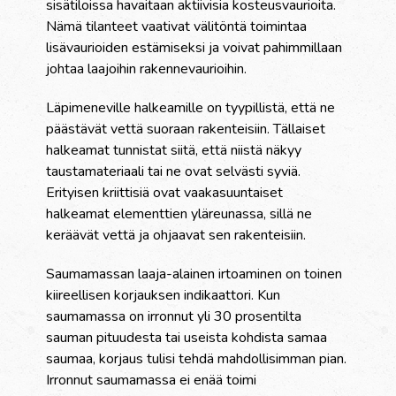
sisätiloissa havaitaan aktiivisia kosteusvaurioita.
Nämä tilanteet vaativat välitöntä toimintaa
lisävaurioiden estämiseksi ja voivat pahimmillaan
johtaa laajoihin rakennevaurioihin.
Läpimeneville halkeamille on tyypillistä, että ne
päästävät vettä suoraan rakenteisiin. Tällaiset
halkeamat tunnistat siitä, että niistä näkyy
taustamateriaali tai ne ovat selvästi syviä.
Erityisen kriittisiä ovat vaakasuuntaiset
halkeamat elementtien yläreunassa, sillä ne
keräävät vettä ja ohjaavat sen rakenteisiin.
Saumamassan laaja-alainen irtoaminen on toinen
kiireellisen korjauksen indikaattori. Kun
saumamassa on irronnut yli 30 prosentilta
sauman pituudesta tai useista kohdista samaa
saumaa, korjaus tulisi tehdä mahdollisimman pian.
Irronnut saumamassa ei enää toimi