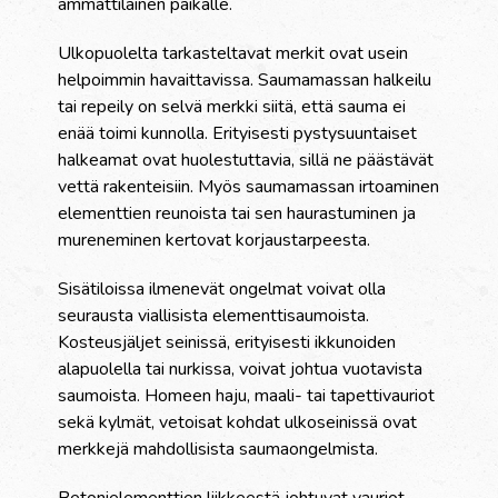
ammattilainen paikalle.
Ulkopuolelta tarkasteltavat merkit ovat usein
helpoimmin havaittavissa. Saumamassan halkeilu
tai repeily on selvä merkki siitä, että sauma ei
enää toimi kunnolla. Erityisesti pystysuuntaiset
halkeamat ovat huolestuttavia, sillä ne päästävät
vettä rakenteisiin. Myös saumamassan irtoaminen
elementtien reunoista tai sen haurastuminen ja
mureneminen kertovat korjaustarpeesta.
Sisätiloissa ilmenevät ongelmat voivat olla
seurausta viallisista elementtisaumoista.
Kosteusjäljet seinissä, erityisesti ikkunoiden
alapuolella tai nurkissa, voivat johtua vuotavista
saumoista. Homeen haju, maali- tai tapettivauriot
sekä kylmät, vetoisat kohdat ulkoseinissä ovat
merkkejä mahdollisista saumaongelmista.