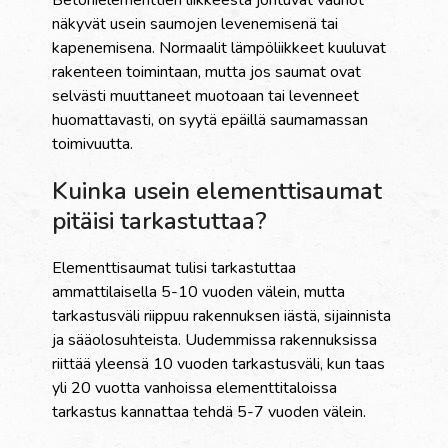
Betonielementtien liikkeestä johtuvat vauriot
näkyvät usein saumojen levenemisenä tai
kapenemisena. Normaalit lämpöliikkeet kuuluvat
rakenteen toimintaan, mutta jos saumat ovat
selvästi muuttaneet muotoaan tai levenneet
huomattavasti, on syytä epäillä saumamassan
toimivuutta.
Kuinka usein elementtisaumat
pitäisi tarkastuttaa?
Elementtisaumat tulisi tarkastuttaa
ammattilaisella 5-10 vuoden välein, mutta
tarkastusväli riippuu rakennuksen iästä, sijainnista
ja sääolosuhteista. Uudemmissa rakennuksissa
riittää yleensä 10 vuoden tarkastusväli, kun taas
yli 20 vuotta vanhoissa elementtitaloissa
tarkastus kannattaa tehdä 5-7 vuoden välein.