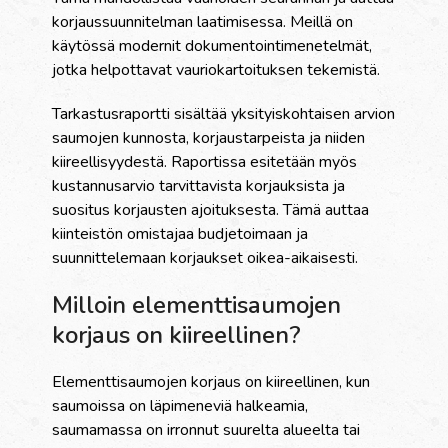
korjaussuunnitelman laatimisessa. Meillä on
käytössä modernit dokumentointimenetelmät,
jotka helpottavat vauriokartoituksen tekemistä.
Tarkastusraportti sisältää yksityiskohtaisen arvion
saumojen kunnosta, korjaustarpeista ja niiden
kiireellisyydestä. Raportissa esitetään myös
kustannusarvio tarvittavista korjauksista ja
suositus korjausten ajoituksesta. Tämä auttaa
kiinteistön omistajaa budjetoimaan ja
suunnittelemaan korjaukset oikea-aikaisesti.
Milloin elementtisaumojen
korjaus on kiireellinen?
Elementtisaumojen korjaus on kiireellinen, kun
saumoissa on läpimeneviä halkeamia,
saumamassa on irronnut suurelta alueelta tai