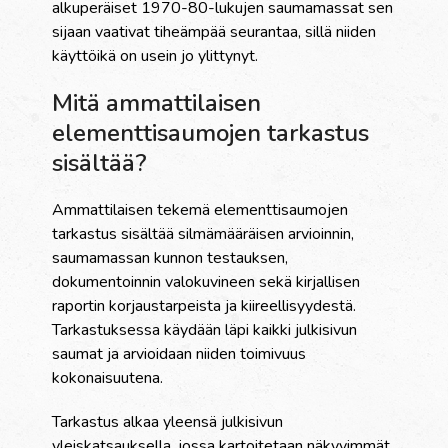
alkuperäiset 1970-80-lukujen saumamassat sen
sijaan vaativat tiheämpää seurantaa, sillä niiden
käyttöikä on usein jo ylittynyt.
Mitä ammattilaisen
elementtisaumojen tarkastus
sisältää?
Ammattilaisen tekemä elementtisaumojen
tarkastus sisältää silmämääräisen arvioinnin,
saumamassan kunnon testauksen,
dokumentoinnin valokuvineen sekä kirjallisen
raportin korjaustarpeista ja kiireellisyydestä.
Tarkastuksessa käydään läpi kaikki julkisivun
saumat ja arvioidaan niiden toimivuus
kokonaisuutena.
Tarkastus alkaa yleensä julkisivun
yleiskatsauksella, jossa kartoitetaan näkyvimmät