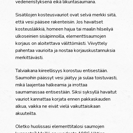
vedeneristyksenä eikä liikuntasaumana.
Sisätilojen kosteusvauriot ovat selvä merkki siitä,
että vesi pääsee rakenteisiin. Jos havaitset
kosteusläikkiä, homeen hajua tai maalin hilseilyä
ulkoseinien sisäpinnoilla, elementtisaumojen
korjaus on aloitettava välittömästi. Viivyttely
pahentaa vaurioita ja nostaa korjauskustannuksia
merkittävästi.
Talviaikana kiireellisyys korostuu entisestään.
Saumoihin päässyt vesi jäätyy ja sulaa toistuvasti,
mikä laajentaa halkeamia ja irrottaa
saumamassaa entisestään. Siksi syksyllä havaitut
vauriot kannattaa korjata ennen pakkaskauden
alkua, vaikka ne eivät vielä vaikuttaisikaan
akuuteilta.
Oletko huolissasi elementtitalosi saumojen