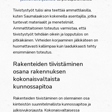
Tiivistystyöt tulisi aina teettää ammattilaisilla,
kuten Saumalaakson kokeneilla asentajilla, jotka
tuntevat materiaalit ja menetelmät.
Ammattitaitoinen toteutus varmistaa, että
tiivistystyöt tehdään oikein ja lopputulos on
pitkäikäinen. Virheiden korjaaminen jälkikäteen on
huomattavasti kalliimpaa kuin laadukkaasti tehty
ensimmäinen toteutus.
Rakenteiden tiivistäminen
osana rakennuksen
kokonaisvaltaista
kunnossapitoa
Rakenteiden tiivistäminen on olennainen osa
kiinteistön suunnitelmallista kunnossapitoa ja
julkisivukorjausta. Kokonaisvaltaisessa