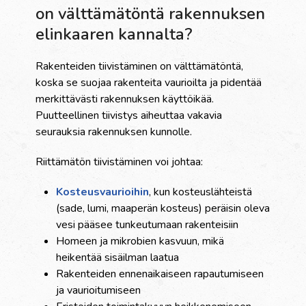
on välttämätöntä rakennuksen
elinkaaren kannalta?
Rakenteiden tiivistäminen on välttämätöntä,
koska se suojaa rakenteita vaurioilta ja pidentää
merkittävästi rakennuksen käyttöikää.
Puutteellinen tiivistys aiheuttaa vakavia
seurauksia rakennuksen kunnolle.
Riittämätön tiivistäminen voi johtaa:
Kosteusvaurioihin
, kun kosteuslähteistä
(sade, lumi, maaperän kosteus) peräisin oleva
vesi pääsee tunkeutumaan rakenteisiin
Homeen ja mikrobien kasvuun, mikä
heikentää sisäilman laatua
Rakenteiden ennenaikaiseen rapautumiseen
ja vaurioitumiseen