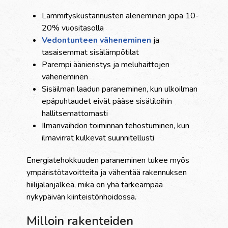
Lämmityskustannusten aleneminen jopa 10-
20% vuositasolla
Vedontunteen väheneminen
ja
tasaisemmat sisälämpötilat
Parempi äänieristys ja meluhaittojen
väheneminen
Sisäilman laadun paraneminen, kun ulkoilman
epäpuhtaudet eivät pääse sisätiloihin
hallitsemattomasti
Ilmanvaihdon toiminnan tehostuminen, kun
ilmavirrat kulkevat suunnitellusti
Energiatehokkuuden paraneminen tukee myös
ympäristötavoitteita ja vähentää rakennuksen
hiilijalanjälkeä, mikä on yhä tärkeämpää
nykypäivän kiinteistönhoidossa.
Milloin rakenteiden