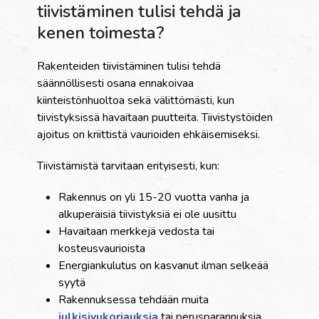
tiivistäminen tulisi tehdä ja
kenen toimesta?
Rakenteiden tiivistäminen tulisi tehdä
säännöllisesti osana ennakoivaa
kiinteistönhuoltoa sekä välittömästi, kun
tiivistyksissä havaitaan puutteita. Tiivistystöiden
ajoitus on kriittistä vaurioiden ehkäisemiseksi.
Tiivistämistä tarvitaan erityisesti, kun:
Rakennus on yli 15-20 vuotta vanha ja
alkuperäisiä tiivistyksiä ei ole uusittu
Havaitaan merkkejä vedosta tai
kosteusvaurioista
Energiankulutus on kasvanut ilman selkeää
syytä
Rakennuksessa tehdään muita
julkisivukorjauksia
tai perusparannuksia