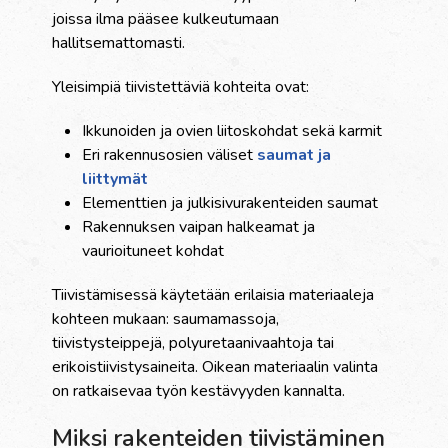
joissa ilma pääsee kulkeutumaan
hallitsemattomasti.
Yleisimpiä tiivistettäviä kohteita ovat:
Ikkunoiden ja ovien liitoskohdat sekä karmit
Eri rakennusosien väliset
saumat ja
liittymät
Elementtien ja julkisivurakenteiden saumat
Rakennuksen vaipan halkeamat ja
vaurioituneet kohdat
Tiivistämisessä käytetään erilaisia materiaaleja
kohteen mukaan: saumamassoja,
tiivistysteippejä, polyuretaanivaahtoja tai
erikoistiivistysaineita. Oikean materiaalin valinta
on ratkaisevaa työn kestävyyden kannalta.
Miksi rakenteiden tiivistäminen