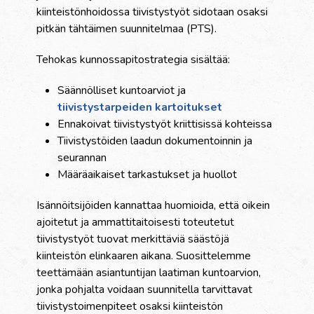
kiinteistönhoidossa tiivistystyöt sidotaan osaksi
pitkän tähtäimen suunnitelmaa (PTS).
Tehokas kunnossapitostrategia sisältää:
Säännölliset kuntoarviot ja
tiivistystarpeiden kartoitukset
Ennakoivat tiivistystyöt kriittisissä kohteissa
Tiivistystöiden laadun dokumentoinnin ja
seurannan
Määräaikaiset tarkastukset ja huollot
Isännöitsijöiden kannattaa huomioida, että oikein
ajoitetut ja ammattitaitoisesti toteutetut
tiivistystyöt tuovat merkittäviä säästöjä
kiinteistön elinkaaren aikana. Suosittelemme
teettämään asiantuntijan laatiman kuntoarvion,
jonka pohjalta voidaan suunnitella tarvittavat
tiivistystoimenpiteet osaksi kiinteistön