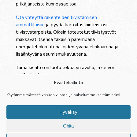
pitkäjänteistä kunnossapitoa.
Ota yhteyttä rakenteiden tiivistämisen
ammattilaisiin
ja pyydä kartoitus kiinteistösi
tiivistystarpeista. Oikein toteutetut tiivistystyöt
maksavat itsensä takaisin parempana
energiatehokkuutena, pidentyvänä elinkaarena ja
lisääntyvänä asumismukavuutena.
Tämä sisältö on luotu tekoälyn avulla, ja se voi
sisältää virheitä.
Evästehallinta
Palvelut
Käytämme evästeitä verkkosivustosi ja palvelumme kehittämiseksi.
Yritys
Referenssit
Hyväksy
Yhteystiedot
Henkilöstö
Ohita
Opisto