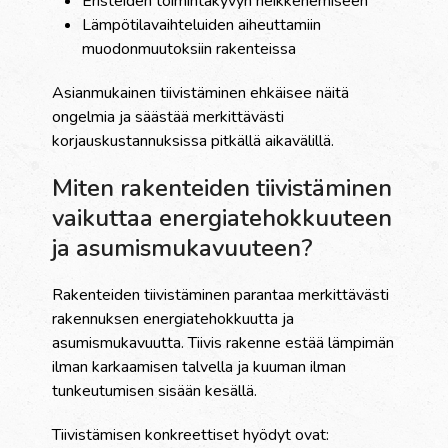
Eristeiden toimintakyvyn heikkenemiseen
Lämpötilavaihteluiden aiheuttamiin
muodonmuutoksiin rakenteissa
Asianmukainen tiivistäminen ehkäisee näitä
ongelmia ja säästää merkittävästi
korjauskustannuksissa pitkällä aikavälillä.
Miten rakenteiden tiivistäminen
vaikuttaa energiatehokkuuteen
ja asumismukavuuteen?
Rakenteiden tiivistäminen parantaa merkittävästi
rakennuksen energiatehokkuutta ja
asumismukavuutta. Tiivis rakenne estää lämpimän
ilman karkaamisen talvella ja kuuman ilman
tunkeutumisen sisään kesällä.
Tiivistämisen konkreettiset hyödyt ovat: