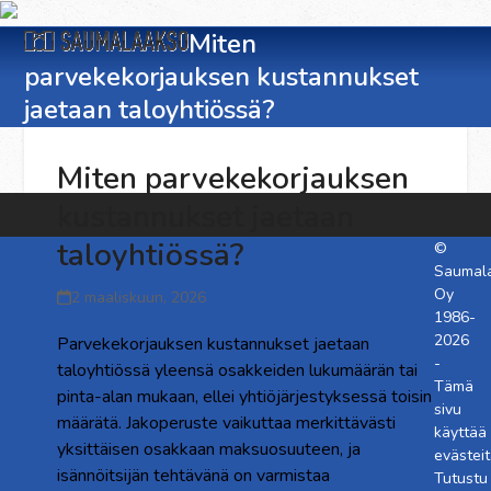
Skip
Open
Close
to
Miten
content
parvekekorjauksen kustannukset
mobile
mobile
jaetaan taloyhtiössä?
menu
menu
Miten parvekekorjauksen
kustannukset jaetaan
taloyhtiössä?
©
Saumal
Oy
2 maaliskuun, 2026
1986-
2026
Parvekekorjauksen kustannukset jaetaan
-
taloyhtiössä yleensä osakkeiden lukumäärän tai
Tämä
pinta-alan mukaan, ellei yhtiöjärjestyksessä toisin
sivu
määrätä. Jakoperuste vaikuttaa merkittävästi
käyttää
yksittäisen osakkaan maksuosuuteen, ja
evästeit
isännöitsijän tehtävänä on varmistaa
Tutustu