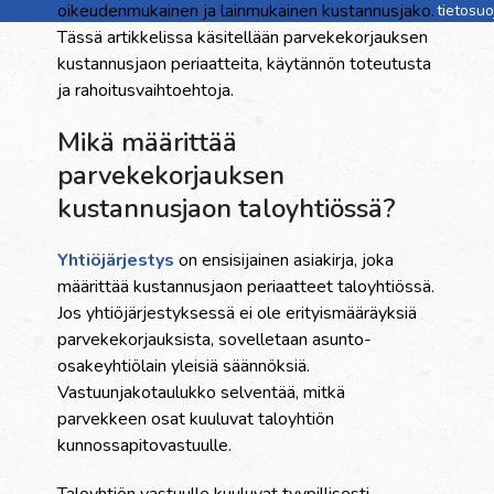
oikeudenmukainen ja lainmukainen kustannusjako.
tietosu
Tässä artikkelissa käsitellään parvekekorjauksen
kustannusjaon periaatteita, käytännön toteutusta
ja rahoitusvaihtoehtoja.
Mikä määrittää
parvekekorjauksen
kustannusjaon taloyhtiössä?
Yhtiöjärjestys
on ensisijainen asiakirja, joka
määrittää kustannusjaon periaatteet taloyhtiössä.
Jos yhtiöjärjestyksessä ei ole erityismääräyksiä
parvekekorjauksista, sovelletaan asunto-
osakeyhtiölain yleisiä säännöksiä.
Vastuunjakotaulukko selventää, mitkä
parvekkeen osat kuuluvat taloyhtiön
kunnossapitovastuulle.