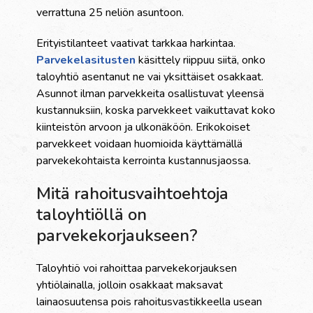
verrattuna 25 neliön asuntoon.
Erityistilanteet vaativat tarkkaa harkintaa.
Parvekelasitusten
käsittely riippuu siitä, onko
taloyhtiö asentanut ne vai yksittäiset osakkaat.
Asunnot ilman parvekkeita osallistuvat yleensä
kustannuksiin, koska parvekkeet vaikuttavat koko
kiinteistön arvoon ja ulkonäköön. Erikokoiset
parvekkeet voidaan huomioida käyttämällä
parvekekohtaista kerrointa kustannusjaossa.
Mitä rahoitusvaihtoehtoja
taloyhtiöllä on
parvekekorjaukseen?
Taloyhtiö voi rahoittaa parvekekorjauksen
yhtiölainalla, jolloin osakkaat maksavat
lainaosuutensa pois rahoitusvastikkeella usean