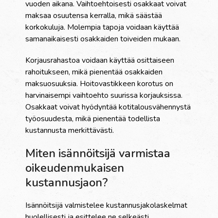
vuoden aikana. Vaihtoehtoisesti osakkaat voivat
maksaa osuutensa kerralla, mikä säästää
korkokuluja. Molempia tapoja voidaan käyttää
samanaikaisesti osakkaiden toiveiden mukaan.
Korjausrahastoa voidaan käyttää osittaiseen
rahoitukseen, mikä pienentää osakkaiden
maksuosuuksia. Hoitovastikkeen korotus on
harvinaisempi vaihtoehto suurissa korjauksissa.
Osakkaat voivat hyödyntää kotitalousvähennystä
työosuudesta, mikä pienentää todellista
kustannusta merkittävästi.
Miten isännöitsijä varmistaa
oikeudenmukaisen
kustannusjaon?
Isännöitsijä valmistelee kustannusjakolaskelmat
huolellisesti ja esittelee ne selkeästi