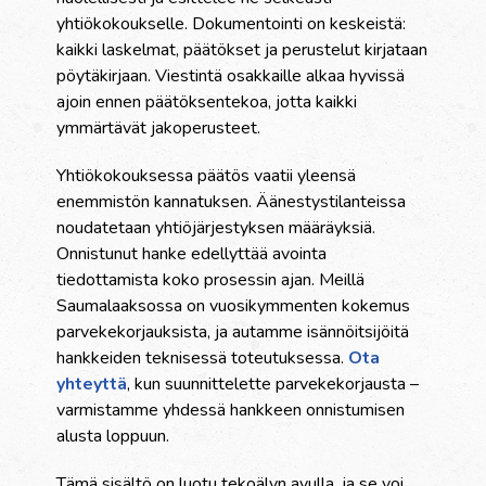
yhtiökokoukselle. Dokumentointi on keskeistä:
kaikki laskelmat, päätökset ja perustelut kirjataan
pöytäkirjaan. Viestintä osakkaille alkaa hyvissä
ajoin ennen päätöksentekoa, jotta kaikki
ymmärtävät jakoperusteet.
Yhtiökokouksessa päätös vaatii yleensä
enemmistön kannatuksen. Äänestystilanteissa
noudatetaan yhtiöjärjestyksen määräyksiä.
Onnistunut hanke edellyttää avointa
tiedottamista koko prosessin ajan. Meillä
Saumalaaksossa on vuosikymmenten kokemus
parvekekorjauksista, ja autamme isännöitsijöitä
hankkeiden teknisessä toteutuksessa.
Ota
yhteyttä
, kun suunnittelette parvekekorjausta –
varmistamme yhdessä hankkeen onnistumisen
alusta loppuun.
Tämä sisältö on luotu tekoälyn avulla, ja se voi