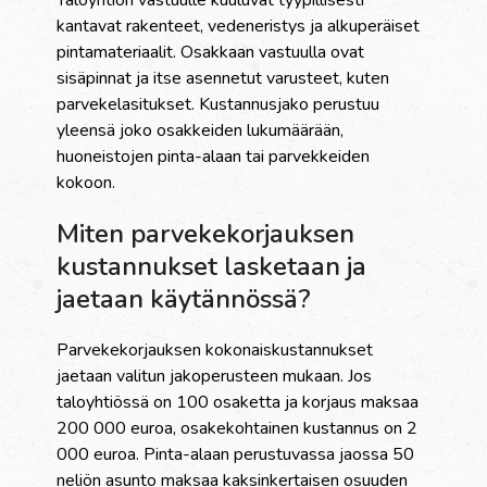
Taloyhtiön vastuulle kuuluvat tyypillisesti
kantavat rakenteet, vedeneristys ja alkuperäiset
pintamateriaalit. Osakkaan vastuulla ovat
sisäpinnat ja itse asennetut varusteet, kuten
parvekelasitukset. Kustannusjako perustuu
yleensä joko osakkeiden lukumäärään,
huoneistojen pinta-alaan tai parvekkeiden
kokoon.
Miten parvekekorjauksen
kustannukset lasketaan ja
jaetaan käytännössä?
Parvekekorjauksen kokonaiskustannukset
jaetaan valitun jakoperusteen mukaan. Jos
taloyhtiössä on 100 osaketta ja korjaus maksaa
200 000 euroa, osakekohtainen kustannus on 2
000 euroa. Pinta-alaan perustuvassa jaossa 50
neliön asunto maksaa kaksinkertaisen osuuden