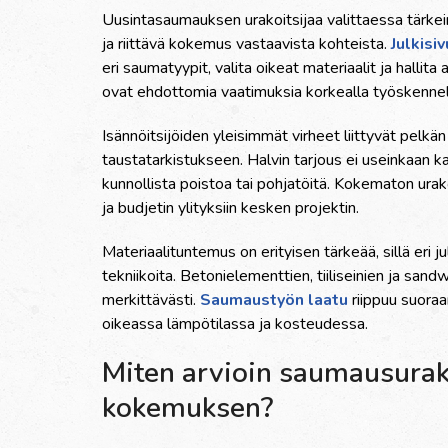
Uusintasaumauksen urakoitsijaa valittaessa tärke
ja riittävä kokemus vastaavista kohteista.
Julkisi
eri saumatyypit, valita oikeat materiaalit ja halli
ovat ehdottomia vaatimuksia korkealla työskenne
Isännöitsijöiden yleisimmät virheet liittyvät pelkä
taustatarkistukseen. Halvin tarjous ei useinkaan k
kunnollista poistoa tai pohjatöitä. Kokematon urakoi
ja budjetin ylityksiin kesken projektin.
Materiaalituntemus on erityisen tärkeää, sillä eri j
tekniikoita. Betonielementtien, tiiliseinien ja sa
merkittävästi.
Saumaustyön laatu
riippuu suoraan
oikeassa lämpötilassa ja kosteudessa.
Miten arvioin saumausurak
kokemuksen?