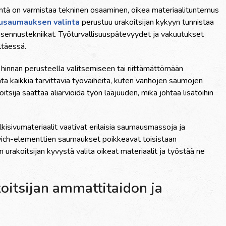
intä on varmistaa tekninen osaaminen, oikea materiaalituntemus
vusaumauksen valinta
perustuu urakoitsijan kykyyn tunnistaa
ta asennustekniikat. Työturvallisuuspätevyydet ja vakuutukset
ltäessä.
n hinnan perusteella valitsemiseen tai riittämättömään
ata kaikkia tarvittavia työvaiheita, kuten vanhojen saumojen
tsija saattaa aliarvioida työn laajuuden, mikä johtaa lisätöihin
ulkisivumateriaalit vaativat erilaisia saumausmassoja ja
ndwich-elementtien saumaukset poikkeavat toisistaan
 urakoitsijan kyvystä valita oikeat materiaalit ja työstää ne
oitsijan ammattitaidon ja