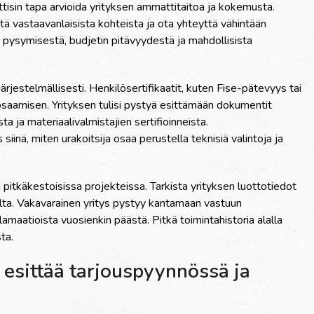
tisin tapa arvioida yrityksen ammattitaitoa ja kokemusta.
tä vastaavanlaisista kohteista ja ota yhteyttä vähintään
a pysymisestä, budjetin pitävyydestä ja mahdollisista
ärjestelmällisesti. Henkilösertifikaatit, kuten Fise-pätevyys tai
osaamisen. Yrityksen tulisi pystyä esittämään dokumentit
ta ja materiaalivalmistajien sertifioinneista.
iinä, miten urakoitsija osaa perustella teknisiä valintoja ja
i pitkäkestoisissa projekteissa. Tarkista yrityksen luottotiedot
elta. Vakavarainen yritys pystyy kantamaan vastuun
amaatioista vuosienkin päästä. Pitkä toimintahistoria alalla
ta.
esittää tarjouspyynnössä ja