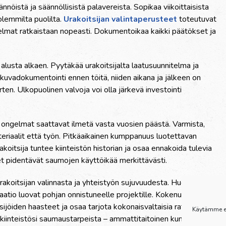
nnöistä ja säännöllisistä palavereista. Sopikaa viikoittaisista
lemmilta puolilta.
Urakoitsijan valintaperusteet
toteutuvat
elmat ratkaistaan nopeasti. Dokumentoikaa kaikki päätökset ja
lusta alkaen. Pyytäkää urakoitsijalta laatusuunnitelma ja
kuvadokumentointi ennen töitä, niiden aikana ja jälkeen on
ten. Ulkopuolinen valvoja voi olla järkevä investointi
a ongelmat saattavat ilmetä vasta vuosien päästä. Varmista,
eriaalit että työn. Pitkäaikainen kumppanuus luotettavan
akoitsija tuntee kiinteistön historian ja osaa ennakoida tulevia
et pidentävät saumojen käyttöikää merkittävästi.
akoitsijan valinnasta ja yhteistyön sujuvuudesta. Huolellinen
atio luovat pohjan onnistuneelle projektille. Kokenut
ijöiden haasteet ja osaa tarjota kokonaisvaltaisia ratkaisuja
Käytämme ev
 kiinteistösi saumaustarpeista – ammattitaitoinen kumppani