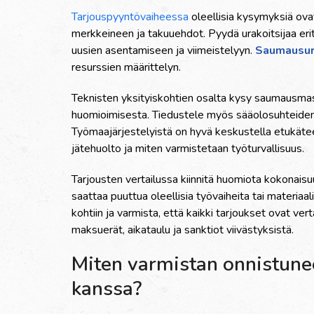
Tarjouspyyntövaiheessa
oleellisia kysymyksiä ova
merkkeineen ja takuuehdot. Pyydä urakoitsijaa er
uusien asentamiseen ja viimeistelyyn.
Saumausura
resurssien määrittelyn.
Teknisten yksityiskohtien osalta kysy saumausmass
huomioimisesta. Tiedustele myös sääolosuhteiden v
Työmaajärjestelyistä on hyvä keskustella etukätee
jätehuolto ja miten varmistetaan työturvallisuus.
Tarjousten vertailussa kiinnitä huomiota kokonai
saattaa puuttua oleellisia työvaiheita tai materiaal
kohtiin ja varmista, että kaikki tarjoukset ovat ve
maksuerät, aikataulu ja sanktiot viivästyksistä.
Miten varmistan onnistunee
kanssa?