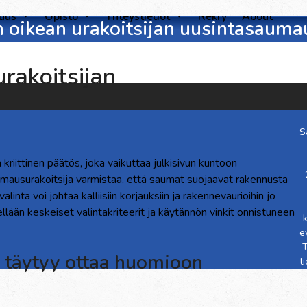
suus
Opisto
Yhteystiedot
Rekry
About
n oikean urakoitsijan uusintasaum
urakoitsijan
S
riittinen päätös, joka vaikuttaa julkisivun kuntoon
mausurakoitsija varmistaa, että saumat suojaavat rakennusta
inta voi johtaa kalliisiin korjauksiin ja rakennevaurioihin jo
llään keskeiset valintakriteerit ja käytännön vinkit onnistuneen
e
T
 täytyy ottaa huomioon
t