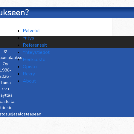
aukseen?
Palvelut
Yritys
Referenssit
©
Yhteystiedot
aumalaakso
Henkilöstö
Oy
Opisto
1986-
Rekry
2026 -
About
Tämä
sivu
käyttää
västeitä.
utustu
ietosuojaselosteeseen