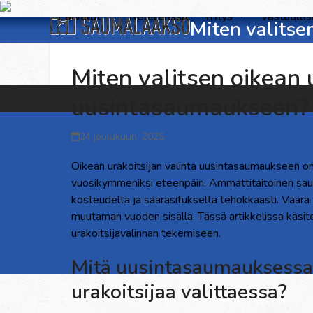
Skip
Palvelut
Referenssit
Yritys
Vastuulli
Miten valitse
to
content
Miten valitsen oikean 
uusintasaumaukseen?
24 joulukuun, 2025
Oikean urakoitsijan valinta uusintasaumaukseen on k
vuosikymmeniksi eteenpäin. Ammattitaitoinen sau
kosteudelta ja säärasitukselta tehokkaasti. Väärä val
muutaman vuoden sisällä. Tässä artikkelissa käsite
urakoitsijavalinnan tekemiseen.
Mitä uusintasaumauksessa
urakoitsijaa valittaessa?