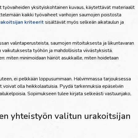
t työvaiheiden yksityiskohtainen kuvaus, käytettävät materiaalit
ittelemään kaikki työvaiheet vanhojen saumojen poistosta
koitsijan kriteerit
sisältävät myös selkeän aikataulun ja
an valintaperusteista, saumojen mitoituksesta ja liikuntavaran
aikutuksesta työhön ja mahdollisista viivästyksistä.
n: miten minimoidaan häiriöt asukkaille, miten hoidetaan
suuteen, ei pelkkään loppusummaan. Halvimmassa tarjouksessa
it voivat olla heikkolaatuisia. Pyydä tarkennuksia epäselviin
rtailukelpoisia. Sopimukseen tulee kirjata selkeästi vastuunjako,
n yhteistyön valitun urakoitsijan