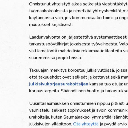
Onnistunut yhteistyö alkaa selkeistä viestintäkäytä
työmaakokouksista ja nimetkää yhteyshenkilöt mo
käytännössä vain, jos kommunikaatio toimii ja ong
muutokset kirjallisesti.
Laadunvalvonta on järjestettävä systemaattisesti a
tarkastuspöytäkirjat jokaisesta työvaiheesta. Valo
välttämätöntä mahdollisia reklamaatiotilanteita var
suuremmissa projekteissa.
Takuuajan merkitys korostuu julkisivutöissä, joiss
että takuuehdot ovat selkeät ja kattavat sekä mat
julkisivukorjausurakoitsijan
kanssa tuo etuja: ur
korjaustarpeita. Säännöllinen huolto ja tarkastuks
Uusintasaumauksen onnistuminen riippuu pitkälti ur
valmistelu, selkeät sopimukset ja avoin kommunika
urakoitsija, kuten Saumalaakso, ymmärtää isännöits
julkisivujen ylläpitoon.
Ota yhteyttä
ja pyydä arvio