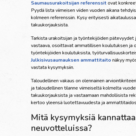
Saumausurakoitsijan referenssit
ovat konkreet
Pyydä lista viimeisen viiden vuoden aikana tehdyis
kolmeen referenssiin. Kysy erityisesti aikatauluss
takuukorjauksista.
Tarkista urakoitsijan ja työntekijöiden pätevyydet j
vastaava, osoittavat ammatillisen koulutuksen ja 
työntekijöiden koulutuksista, työturvallisuuskorteis
Julkisivusaumauksen ammattitaito
näkyy myös s
vastata kysymyksiin.
Taloudellinen vakaus on olennainen arviointikriteer
ja taloudellinen tilanne viimeiseltä kolmelta vuod
takuukorjauksista ja vastaamaan mahdollisista rekl
kertoo yleensä luotettavuudesta ja ammattitaidos
Mitä kysymyksiä kannattaa 
neuvotteluissa?