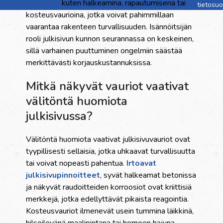
vaurioina
kuten halkeamina, rapautumisena tai
tietosu
kosteusvaurioina, jotka voivat pahimmillaan
vaarantaa rakenteen turvallisuuden. Isännöitsijän
rooli julkisivun kunnon seurannassa on keskeinen,
sillä varhainen puuttuminen ongelmiin säästää
merkittävästi korjauskustannuksissa.
Mitkä näkyvät vauriot vaativat
välitöntä huomiota
julkisivussa?
Välitöntä huomiota vaativat julkisivuvauriot ovat
tyypillisesti sellaisia, jotka uhkaavat turvallisuutta
tai voivat nopeasti pahentua.
Irtoavat
julkisivupinnoitteet
, syvät halkeamat betonissa
ja näkyvät raudoitteiden korroosiot ovat kriittisiä
merkkejä, jotka edellyttävät pikaista reagointia.
Kosteusvauriot ilmenevät usein tummina läikkinä,