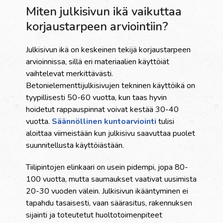
Miten julkisivun ikä vaikuttaa
korjaustarpeen arviointiin?
Julkisivun ikä on keskeinen tekijä korjaustarpeen
arvioinnissa, sillä eri materiaalien käyttöiät
vaihtelevat merkittävästi.
Betonielementtijulkisivujen tekninen käyttöikä on
tyypillisesti 50-60 vuotta, kun taas hyvin
hoidetut rappauspinnat voivat kestää 30-40
vuotta.
Säännöllinen kuntoarviointi
tulisi
aloittaa viimeistään kun julkisivu saavuttaa puolet
suunnitellusta käyttöiästään.
Tiilipintojen elinkaari on usein pidempi, jopa 80-
100 vuotta, mutta saumaukset vaativat uusimista
20-30 vuoden välein. Julkisivun ikääntyminen ei
tapahdu tasaisesti, vaan säärasitus, rakennuksen
sijainti ja toteutetut huoltotoimenpiteet