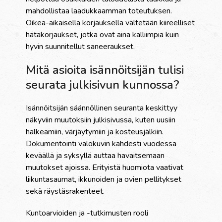
mahdollistaa laadukkaamman toteutuksen.
Oikea-aikaisella korjauksella vältetään kiireelliset
hätäkorjaukset, jotka ovat aina kalliimpia kuin
hyvin suunnitellut saneeraukset.
Mitä asioita isännöitsijän tulisi
seurata julkisivun kunnossa?
Isännöitsijän säännöllinen seuranta keskittyy
näkyviin muutoksiin julkisivussa, kuten uusiin
halkeamiin, värjäytymiin ja kosteusjälkiin.
Dokumentointi valokuvin kahdesti vuodessa
keväällä ja syksyllä auttaa havaitsemaan
muutokset ajoissa. Erityistä huomiota vaativat
liikuntasaumat, ikkunoiden ja ovien pellitykset
sekä räystäsrakenteet.
Kuntoarvioiden ja -tutkimusten rooli