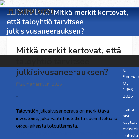
Skip
Open
Close
to
Mitkä merkit kertovat,
content
että taloyhtiö tarvitsee
mobile
mobile
julkisivusaneerauksen?
menu
menu
Mitkä merkit kertovat, että
taloyhtiö tarvitsee
julkisivusaneerauksen?
©
Saumal
Oy
26 marraskuun, 2025
1986-
2026
”
-
Tämä
Taloyhtiön julkisivusaneeraus on merkittävä
sivu
investointi, joka vaatii huolellista suunnittelua ja
käyttää
oikea-aikaista toteuttamista.
evästeit
Julkisivukorjauksen tarve ilmenee näkyvinä
Tutustu