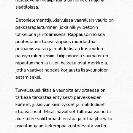
hilseilevänä maalipintana tai homeen hajuna
sisätiloissa.
Betonielementtijulkisivuissa vaarallisin vaurio on
pakkasrapautuminen, joka näkyy betonin
lohkeiluna ja irtoamisena. Rappauspinnoissa
puolestaan irtoava rappaus muodostaa
putoamisvaaran ja mahdollistaa kosteuden
pääsyn rakenteisiin. Tiilipinnoissa saumausten
rapautuminen ja tiilien halkeilu ovat merkkejä,
jotka vaativat nopeaa korjausta lisävaurioiden
estämiseksi.
Turvallisuuskriittisiä vaurioita arvioitaessa on
tärkeää tarkastaa erityisesti parvekkeiden
kaiteet, julkisivun kiinnitykset ja mahdolliset
irtoavat osat. Mikäli havaitset tällaisia vaurioita,
alue tulee välittömästi eristää ja ottaa yhteyttä
asiantuntijaan tarkempaa kuntoarviota varten.