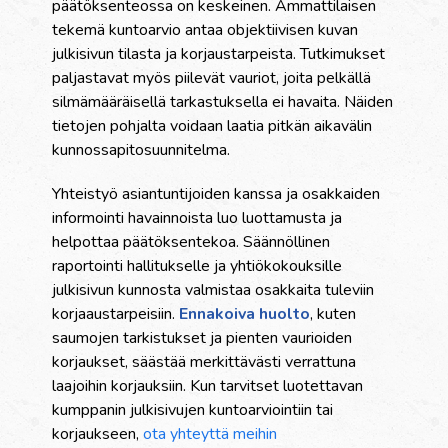
päätöksenteossa on keskeinen. Ammattilaisen
tekemä kuntoarvio antaa objektiivisen kuvan
julkisivun tilasta ja korjaustarpeista. Tutkimukset
paljastavat myös piilevät vauriot, joita pelkällä
silmämääräisellä tarkastuksella ei havaita. Näiden
tietojen pohjalta voidaan laatia pitkän aikavälin
kunnossapitosuunnitelma.
Yhteistyö asiantuntijoiden kanssa ja osakkaiden
informointi havainnoista luo luottamusta ja
helpottaa päätöksentekoa. Säännöllinen
raportointi hallitukselle ja yhtiökokouksille
julkisivun kunnosta valmistaa osakkaita tuleviin
korjaaustarpeisiin.
Ennakoiva huolto
, kuten
saumojen tarkistukset ja pienten vaurioiden
korjaukset, säästää merkittävästi verrattuna
laajoihin korjauksiin. Kun tarvitset luotettavan
kumppanin julkisivujen kuntoarviointiin tai
korjaukseen,
ota yhteyttä meihin