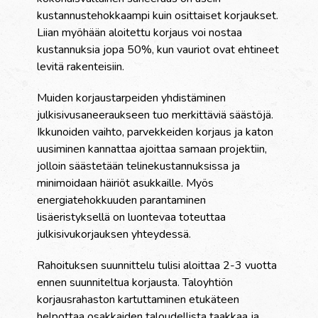
kustannustehokkaampi kuin osittaiset korjaukset.
Liian myöhään aloitettu korjaus voi nostaa
kustannuksia jopa 50%, kun vauriot ovat ehtineet
levitä rakenteisiin.
Muiden korjaustarpeiden yhdistäminen
julkisivusaneeraukseen tuo merkittäviä säästöjä.
Ikkunoiden vaihto, parvekkeiden korjaus ja katon
uusiminen kannattaa ajoittaa samaan projektiin,
jolloin säästetään telinekustannuksissa ja
minimoidaan häiriöt asukkaille. Myös
energiatehokkuuden parantaminen
lisäeristyksellä on luontevaa toteuttaa
julkisivukorjauksen yhteydessä.
Rahoituksen suunnittelu tulisi aloittaa 2-3 vuotta
ennen suunniteltua korjausta. Taloyhtiön
korjausrahaston kartuttaminen etukäteen
helpottaa osakkaiden taloudellista taakkaa ja