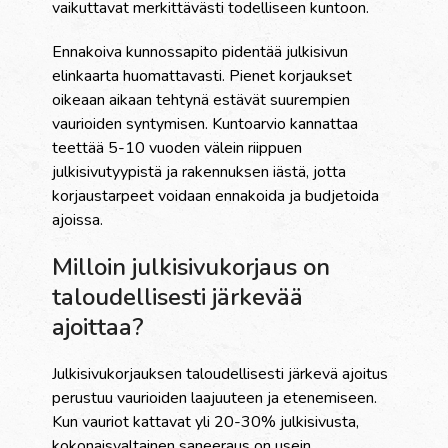
vaikuttavat merkittävästi todelliseen kuntoon.
Ennakoiva kunnossapito pidentää julkisivun
elinkaarta huomattavasti. Pienet korjaukset
oikeaan aikaan tehtynä estävät suurempien
vaurioiden syntymisen. Kuntoarvio kannattaa
teettää 5-10 vuoden välein riippuen
julkisivutyypistä ja rakennuksen iästä, jotta
korjaustarpeet voidaan ennakoida ja budjetoida
ajoissa.
Milloin julkisivukorjaus on
taloudellisesti järkevää
ajoittaa?
Julkisivukorjauksen taloudellisesti järkevä ajoitus
perustuu vaurioiden laajuuteen ja etenemiseen.
Kun vauriot kattavat yli 20-30% julkisivusta,
kokonaisvaltainen saneeraus on usein