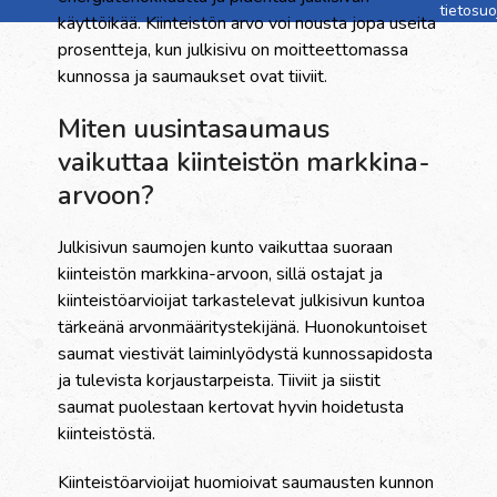
tietosu
käyttöikää. Kiinteistön arvo voi nousta jopa useita
prosentteja, kun julkisivu on moitteettomassa
kunnossa ja saumaukset ovat tiiviit.
Miten uusintasaumaus
vaikuttaa kiinteistön markkina-
arvoon?
Julkisivun saumojen kunto vaikuttaa suoraan
kiinteistön markkina-arvoon, sillä ostajat ja
kiinteistöarvioijat tarkastelevat julkisivun kuntoa
tärkeänä arvonmääritystekijänä. Huonokuntoiset
saumat viestivät laiminlyödystä kunnossapidosta
ja tulevista korjaustarpeista. Tiiviit ja siistit
saumat puolestaan kertovat hyvin hoidetusta
kiinteistöstä.
Kiinteistöarvioijat huomioivat saumausten kunnon