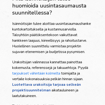
huomioida uusintasaumausta
suunnitellessa?
Isännöitsijän tulee aloittaa uusintasaumaushanke
kuntokartoituksella ja kustannusarviolla.
Taloyhtiön päätöksentekoon vaikuttavat
hankkeen laajuus, kiireellisyys ja rahoitustarve.
Huolellinen suunnittelu varmistaa projektin
sujuvan etenemisen ja budjetissa pysymisen.
Urakoitsijan valinnassa kannattaa painottaa
kokemusta, referenssejä ja takuuehtoja. Pyydä
tarjoukset vähintään kolmelta
toimijalta ja
vertaile kokonaisuuksia pelkän hinnan sijaan.
Luotettava urakoitsija tarjoaa selkeän
projektisuunnitelman
aikatauluineen ja
laatutakuineen.