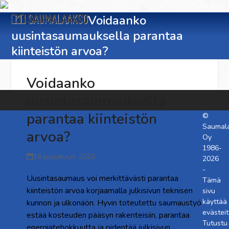
Skip
Open
Close
to
Voidaanko
content
uusintasaumauksella parantaa
mobile
mobile
kiinteistön arvoa?
menu
menu
Voidaanko
uusintasaumauksella
parantaa kiinteistön
©
Saumal
arvoa?
Oy
1986-
16 joulukuun, 2025
2026
-
Uusintasaumaus voi merkittävästi parantaa
Tämä
kiinteistön arvoa korjaamalla julkisivun teknisen
sivu
käyttää
kunnon ja ulkonäön. Hyvin toteutettu saumaustyö
evästeit
estää kosteuden pääsyn rakenteisiin, parantaa
Tutustu
energiatehokkuutta ja pidentää julkisivun