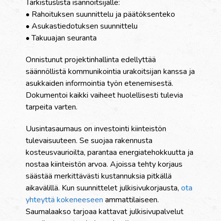
Tarkistuslista isännöitsijälle:
• Rahoituksen suunnittelu ja päätöksenteko
• Asukastiedotuksen suunnittelu
• Takuuajan seuranta
Onnistunut projektinhallinta edellyttää
säännöllistä kommunikointia urakoitsijan kanssa ja
asukkaiden informointia työn etenemisestä.
Dokumentoi kaikki vaiheet huolellisesti tulevia
tarpeita varten.
Uusintasaumaus on investointi kiinteistön
tulevaisuuteen. Se suojaa rakennusta
kosteusvaurioilta, parantaa energiatehokkuutta ja
nostaa kiinteistön arvoa. Ajoissa tehty korjaus
säästää merkittävästi kustannuksia pitkällä
aikavälillä. Kun suunnittelet julkisivukorjausta,
ota
yhteyttä kokeneeseen
ammattilaiseen.
Saumalaakso tarjoaa kattavat julkisivupalvelut