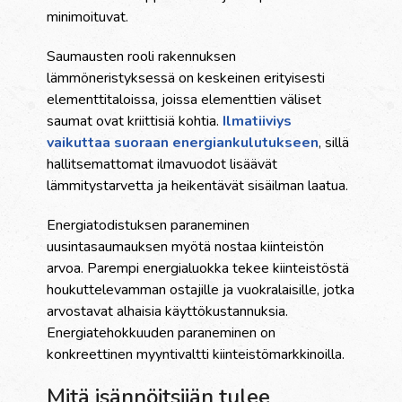
minimoituvat.
Saumausten rooli rakennuksen
lämmöneristyksessä on keskeinen erityisesti
elementtitaloissa, joissa elementtien väliset
saumat ovat kriittisiä kohtia.
Ilmatiiviys
vaikuttaa suoraan energiankulutukseen
, sillä
hallitsemattomat ilmavuodot lisäävät
lämmitystarvetta ja heikentävät sisäilman laatua.
Energiatodistuksen paraneminen
uusintasaumauksen myötä nostaa kiinteistön
arvoa. Parempi energialuokka tekee kiinteistöstä
houkuttelevamman ostajille ja vuokralaisille, jotka
arvostavat alhaisia käyttökustannuksia.
Energiatehokkuuden paraneminen on
konkreettinen myyntivaltti kiinteistömarkkinoilla.
Mitä isännöitsijän tulee