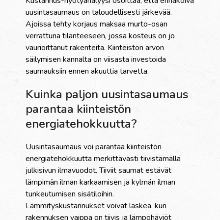
Kustannus-hyötyanalyysi osoittaa, että ennakoiva
uusintasaumaus on taloudellisesti järkevää.
Ajoissa tehty korjaus maksaa murto-osan
verrattuna tilanteeseen, jossa kosteus on jo
vaurioittanut rakenteita. Kiinteistön arvon
säilymisen kannalta on viisasta investoida
saumauksiin ennen akuuttia tarvetta.
Kuinka paljon uusintasaumaus
parantaa kiinteistön
energiatehokkuutta?
Uusintasaumaus voi parantaa kiinteistön
energiatehokkuutta merkittävästi tiivistämällä
julkisivun ilmavuodot. Tiiviit saumat estävät
lämpimän ilman karkaamisen ja kylmän ilman
tunkeutumisen sisätiloihin.
Lämmityskustannukset voivat laskea, kun
rakennuksen vaippa on tiivis ja lämpöhäviöt