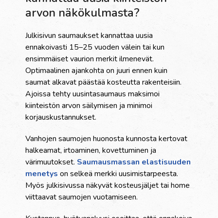
arvon näkökulmasta?
Julkisivun saumaukset kannattaa uusia
ennakoivasti 15–25 vuoden välein tai kun
ensimmäiset vaurion merkit ilmenevät.
Optimaalinen ajankohta on juuri ennen kuin
saumat alkavat päästää kosteutta rakenteisiin.
Ajoissa tehty uusintasaumaus maksimoi
kiinteistön arvon säilymisen ja minimoi
korjauskustannukset.
Vanhojen saumojen huonosta kunnosta kertovat
halkeamat, irtoaminen, kovettuminen ja
värimuutokset.
Saumausmassan elastisuuden
menetys
on selkeä merkki uusimistarpeesta.
Myös julkisivussa näkyvät kosteusjäljet tai home
viittaavat saumojen vuotamiseen.