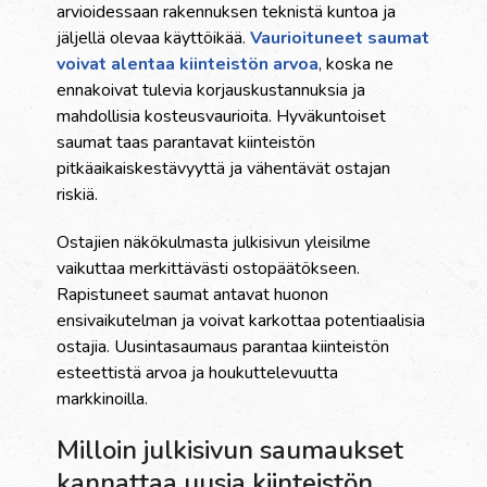
arvioidessaan rakennuksen teknistä kuntoa ja
jäljellä olevaa käyttöikää.
Vaurioituneet saumat
voivat alentaa kiinteistön arvoa
, koska ne
ennakoivat tulevia korjauskustannuksia ja
mahdollisia kosteusvaurioita. Hyväkuntoiset
saumat taas parantavat kiinteistön
pitkäaikaiskestävyyttä ja vähentävät ostajan
riskiä.
Ostajien näkökulmasta julkisivun yleisilme
vaikuttaa merkittävästi ostopäätökseen.
Rapistuneet saumat antavat huonon
ensivaikutelman ja voivat karkottaa potentiaalisia
ostajia. Uusintasaumaus parantaa kiinteistön
esteettistä arvoa ja houkuttelevuutta
markkinoilla.
Milloin julkisivun saumaukset
kannattaa uusia kiinteistön