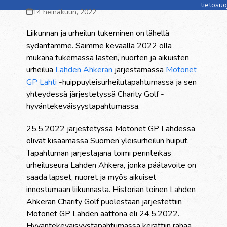
tietosu
14 heinäkuun, 2022
Liikunnan ja urheilun tukeminen on lähellä
sydäntämme. Saimme keväällä 2022 olla
mukana tukemassa lasten, nuorten ja aikuisten
urheilua
Lahden Ahkeran
järjestämässä
Motonet
GP Lahti
-huippuyleisurheilutapahtumassa ja sen
yhteydessä järjestetyssä Charity Golf -
hyväntekeväisyystapahtumassa.
25.5.2022 järjestetyssä Motonet GP Lahdessa
olivat kisaamassa Suomen yleisurheilun huiput.
Tapahtuman järjestäjänä toimi perinteikäs
urheiluseura Lahden Ahkera, jonka päätavoite on
saada lapset, nuoret ja myös aikuiset
innostumaan liikunnasta. Historian toinen Lahden
Ahkeran Charity Golf puolestaan järjestettiin
Motonet GP Lahden aattona eli 24.5.2022.
Hyväntekeväisyystapahtumassa kerättiin rahaa