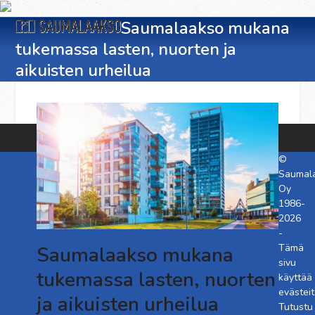
Skip
Open
Close
to
Saumalaakso mukana
content
tukemassa lasten, nuorten ja
mobile
mobile
aikuisten urheilua
menu
menu
©
Saumal
Oy
1986-
2026
-
Tämä
Saumalaakso mukana
sivu
tukemassa lasten, nuorten
käyttää
evästeit
ja aikuisten urheilua
Tutustu