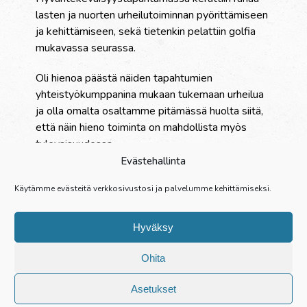
lasten ja nuorten urheilutoiminnan pyörittämiseen
ja kehittämiseen, sekä tietenkin pelattiin golfia
mukavassa seurassa.
Oli hienoa päästä näiden tapahtumien
yhteistyökumppanina mukaan tukemaan urheilua
ja olla omalta osaltamme pitämässä huolta siitä,
että näin hieno toiminta on mahdollista myös
tulevaisuudessa.
Evästehallinta
Palvelut
Käytämme evästeitä verkkosivustosi ja palvelumme kehittämiseksi.
Yritys
Referenssit
Hyväksy
Yhteystiedot
Henkilöstö
Ohita
Opisto
Rekry
Asetukset
About