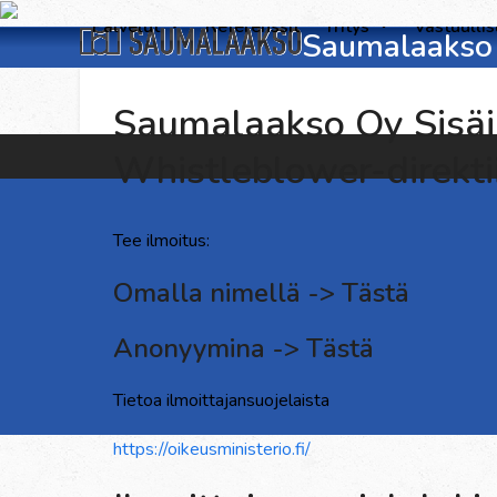
Skip
Palvelut
Referenssit
Yritys
Vastuulli
Saumalaakso 
to
content
Saumalaakso Oy Sisäi
Whistleblower-direktii
Tee ilmoitus:
Omalla nimellä -> Tästä
Anonyymina -> Tästä
Tietoa ilmoittajansuojelaista
https://oikeusministerio.fi/