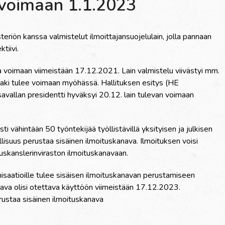
i voimaan 1.1.2023
teriön kanssa valmistelut ilmoittajansuojelulain, jolla pannaan
tiivi.
ulla voimaan viimeistään 17.12.2021. Lain valmistelu viivästyi mm.
 laki tulee voimaan myöhässä. Hallituksen esitys (HE
vallan presidentti hyväksyi 20.12. lain tulevan voimaan
 vähintään 50 työntekijää työllistävillä yksityisen ja julkisen
ollisuus perustaa sisäinen ilmoituskanava. Ilmoituksen voisi
uskanslerinviraston ilmoituskanavaan.
nisaatioille tulee sisäisen ilmoituskanavan perustamiseen
anava olisi otettava käyttöön viimeistään 17.12.2023.
rustaa sisäinen ilmoituskanava