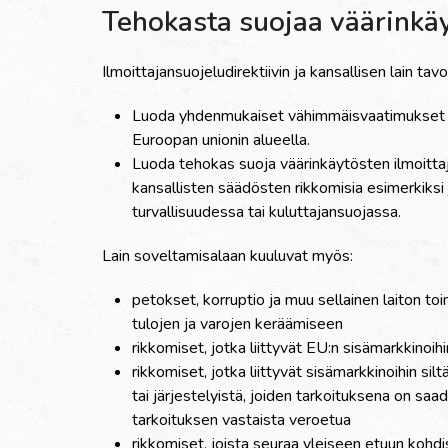
Tehokasta suojaa väärinkäyt
Ilmoittajansuojeludirektiivin ja kansallisen lain ta
Luoda yhdenmukaiset vähimmäisvaatimukset ilmoi
Euroopan unionin alueella.
Luoda tehokas suoja väärinkäytösten ilmoittaj
kansallisten säädösten rikkomisia esimerkiksi j
turvallisuudessa tai kuluttajansuojassa.
Lain soveltamisalaan kuuluvat myös:
petokset, korruptio ja muu sellainen laiton toi
tulojen ja varojen keräämiseen
rikkomiset, jotka liittyvät EU:n sisämarkkinoihi
rikkomiset, jotka liittyvät sisämarkkinoihin sil
tai järjestelyistä, joiden tarkoituksena on sa
tarkoituksen vastaista veroetua
rikkomiset, joista seuraa yleiseen etuun kohdi