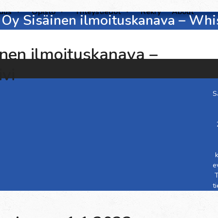
suus
Opisto
Yhteystiedot
Rekry
About
Oy Sisäinen ilmoituskanava – Whis
nen ilmoituskanava –
vi
S
e
T
t