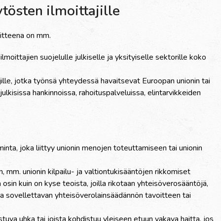
östen ilmoittajille
voitteena on mm.
ttajien suojelulle julkiselle ja yksityiselle sektorille koko
ille, jotka työnsä yhteydessä havaitsevat Euroopan unionin tai
ulkisissa hankinnoissa, rahoituspalveluissa, elintarvikkeiden
minta, joka liittyy unionin menojen toteuttamiseen tai unionin
n, mm. unionin kilpailu- ja valtiontukisääntöjen rikkomiset
tä osin kuin on kyse teoista, joilla rikotaan yhteisöverosääntöjä,
ada sovellettavan yhteisöverolainsäädännön tavoitteen tai
stuva uhka tai joista kohdistuu yleiseen etuun vakava haitta, jos