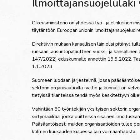
Ilmoittajansuojelulak
Oikeusministeriö on yhdessä työ- ja elinkeinominis
täytäntöön Euroopan unionin ilmoittajansuojeludirek
Direktiivin mukaan kansallisen lain olisi pitänyt t
runsaan lausuntopalautteen vuoksi, ja kansallinen
147/2022) eduskunnalle annettiin 19.9.2022. Tasa
1.1.2023.
Suomeen luodaan järjestelmä, jossa pääsääntöisesti
sektorin organisaatioilla (valtio ja kunnat) on velv
tietyissä tilanteissa tehdä myös keskitettyyn oike
Vähintään 50 työntekijän yksityisen sektorin orga
siirtymäaikaa, jonka puitteissa sisäinen ilmoitusk
Pääsääntöisesti muiden organisaatioiden tulee pe
kolmen kuukauden kuluessa lain voimaantulosta.