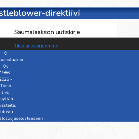
tleblower-direktiivi
Saumalaakson uutiskirje
Tilaa uutiskirjeemme
©
aumalaakso
Oy
1986-
2026 -
Tämä
sivu
käyttää
västeitä.
utustu
ietosuojaselosteeseen