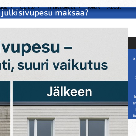
suus
Opisto
Yhteystiedot
Rekry
About
 julkisivupesu maksaa?
S
e
T
t