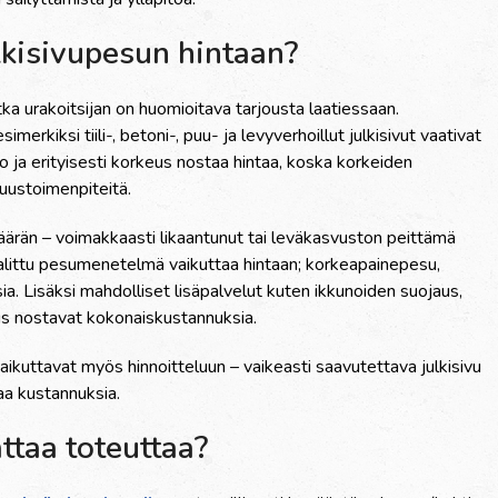
ulkisivupesun hintaan?
tka urakoitsijan on huomioitava tarjousta laatiessaan.
simerkiksi tiili-, betoni-, puu- ja levyverhoillut julkisivut vaativat
ko ja erityisesti korkeus nostaa hintaa, koska korkeiden
suustoimenpiteitä.
määrän – voimakkaasti likaantunut tai leväkasvuston peittämä
 valittu pesumenetelmä vaikuttaa hintaan; korkeapainepesu,
a. Lisäksi mahdolliset lisäpalvelut kuten ikkunoiden suojaus,
jaus nostavat kokonaiskustannuksia.
ikuttavat myös hinnoitteluun – vaikeasti saavutettava julkisivu
staa kustannuksia.
ttaa toteuttaa?