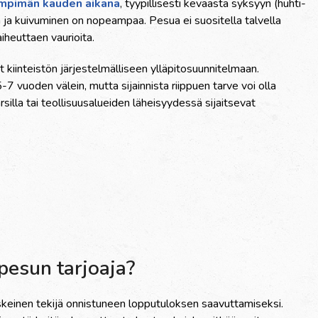
mpimän kauden aikana
, tyypillisesti keväästä syksyyn (huhti-
n ja kuivuminen on nopeampaa. Pesua ei suositella talvella
aiheuttaen vaurioita.
t kiinteistön järjestelmälliseen ylläpitosuunnitelmaan.
-7 vuoden välein, mutta sijainnista riippuen tarve voi olla
rsilla tai teollisuusalueiden läheisyydessä sijaitsevat
upesun tarjoaja?
eskeinen tekijä onnistuneen lopputuloksen saavuttamiseksi.