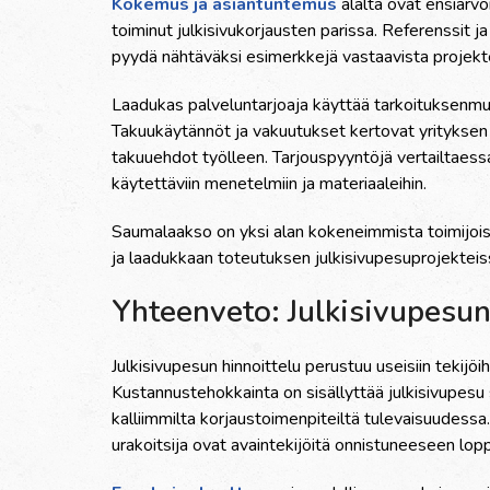
Kokemus ja asiantuntemus
alalta ovat ensiarvo
toiminut julkisivukorjausten parissa. Referenssit 
pyydä nähtäväksi esimerkkejä vastaavista projekte
Laadukas palveluntarjoaja käyttää tarkoituksenmuk
Takuukäytännöt ja vakuutukset kertovat yrityksen 
takuuehdot työlleen. Tarjouspyyntöjä vertailtaessa 
käytettäviin menetelmiin ja materiaaleihin.
Saumalaakso on yksi alan kokeneimmista toimijoi
ja laadukkaan toteutuksen julkisivupesuprojekteis
Yhteenveto: Julkisivupesu
Julkisivupesun hinnoittelu perustuu useisiin tekijö
Kustannustehokkainta on sisällyttää julkisivupesu 
kalliimmilta korjaustoimenpiteiltä tulevaisuudessa
urakoitsija ovat avaintekijöitä onnistuneeseen lop