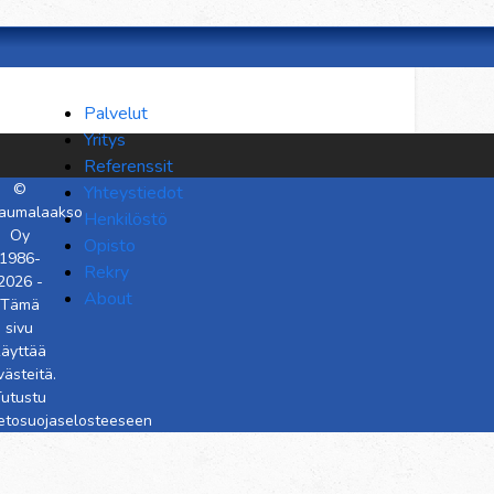
Palvelut
Yritys
Referenssit
©
Yhteystiedot
aumalaakso
Henkilöstö
Oy
Opisto
1986-
Rekry
2026 -
About
Tämä
sivu
käyttää
västeitä.
utustu
ietosuojaselosteeseen