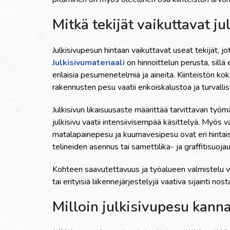
Mitkä tekijät vaikuttavat j
Julkisivupesun hintaan vaikuttavat useat tekijät, jo
Julkisivumateriaali
on hinnoittelun perusta, sillä e
erilaisia pesumenetelmiä ja aineita. Kiinteistön ko
rakennusten pesu vaatii erikoiskalustoa ja turvalli
Julkisivun likaisuusaste määrittää tarvittavan työ
julkisivu vaatii intensiivisempää käsittelyä. Myös
matalapainepesu ja kuumavesipesu ovat eri hintaisi
telineiden asennus tai samettilika- ja graffitisuo
Kohteen saavutettavuus ja työalueen valmistelu va
tai erityisiä liikennejärjestelyjä vaativa sijainti no
Milloin julkisivupesu kanna