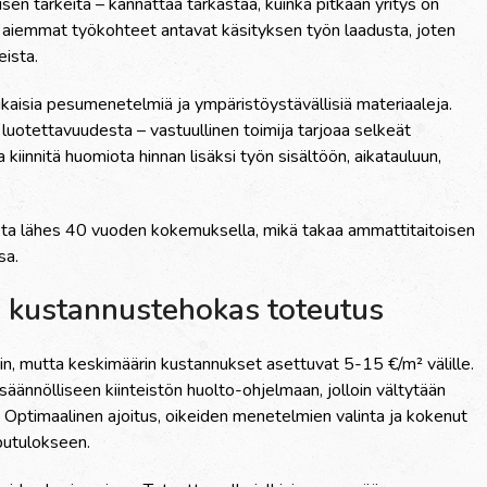
isen tärkeitä – kannattaa tarkastaa, kuinka pitkään yritys on
ja aiemmat työkohteet antavat käsityksen työn laadusta, joten
ista.
aisia pesumenetelmiä ja ympäristöystävällisiä materiaaleja.
luotettavuudesta – vastuullinen toimija tarjoaa selkeät
kiinnitä huomiota hinnan lisäksi työn sisältöön, aikatauluun,
sta lähes 40 vuoden kokemuksella, mikä takaa ammattitaitoisen
sa.
n kustannustehokas toteutus
ihin, mutta keskimäärin kustannukset asettuvat 5-15 €/m² välille.
säännölliseen kiinteistön huolto-ohjelmaan, jolloin vältytään
. Optimaalinen ajoitus, oikeiden menetelmien valinta ja kokenut
putulokseen.