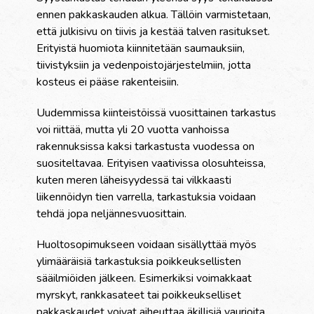
ennen pakkaskauden alkua. Tällöin varmistetaan,
että julkisivu on tiivis ja kestää talven rasitukset.
Erityistä huomiota kiinnitetään saumauksiin,
tiivistyksiin ja vedenpoistojärjestelmiin, jotta
kosteus ei pääse rakenteisiin.
Uudemmissa kiinteistöissä vuosittainen tarkastus
voi riittää, mutta yli 20 vuotta vanhoissa
rakennuksissa kaksi tarkastusta vuodessa on
suositeltavaa. Erityisen vaativissa olosuhteissa,
kuten meren läheisyydessä tai vilkkaasti
liikennöidyn tien varrella, tarkastuksia voidaan
tehdä jopa neljännesvuosittain.
Huoltosopimukseen voidaan sisällyttää myös
ylimääräisiä tarkastuksia poikkeuksellisten
sääilmiöiden jälkeen. Esimerkiksi voimakkaat
myrskyt, rankkasateet tai poikkeukselliset
pakkaskaudet voivat aiheuttaa äkillisiä vaurioita,