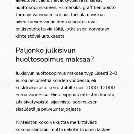
aiheutuvat vauriot eivät tyypillisesti sisälly
huoltosopimukseen. Esimerkiksi graffitien poisto,
törmäysvaurioiden korjaus tai salamaniskun
aiheuttamien vaurioiden kunnostus ovat
erillisveloitettavia töitä, jotka usein korvataan
kiinteistövakuutuksesta.
Paljonko julkisivun
huoltosopimus maksaa?
Julkisivun huoltosopimus maksaa tyypillisesti 2-8
euroa neliömetriä kohden vuodessa, eli
keskikokoiselle kerrostalolle noin 3000-12000
euroa vuodessa. Hinta riippuu kiinteistön koosta,
julkisivutyypistä, sijainnista, sopimuksen
sisällöstä ja palveluntarjoajasta.
Kiinteistön koko vaikuttaa merkittävästi
kokonaishintaan, mutta neliöhinta usein laskee