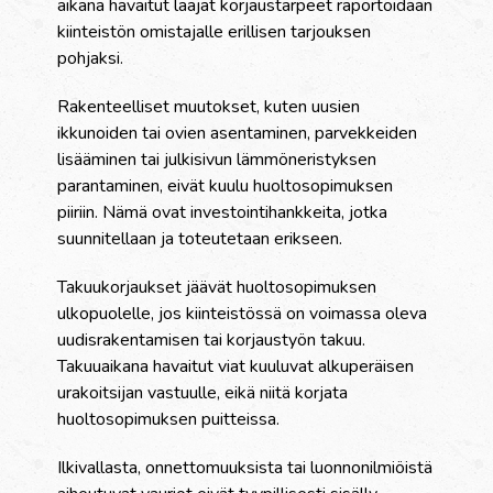
aikana havaitut laajat korjaustarpeet raportoidaan
kiinteistön omistajalle erillisen tarjouksen
pohjaksi.
Rakenteelliset muutokset, kuten uusien
ikkunoiden tai ovien asentaminen, parvekkeiden
lisääminen tai julkisivun lämmöneristyksen
parantaminen, eivät kuulu huoltosopimuksen
piiriin. Nämä ovat investointihankkeita, jotka
suunnitellaan ja toteutetaan erikseen.
Takuukorjaukset jäävät huoltosopimuksen
ulkopuolelle, jos kiinteistössä on voimassa oleva
uudisrakentamisen tai korjaustyön takuu.
Takuuaikana havaitut viat kuuluvat alkuperäisen
urakoitsijan vastuulle, eikä niitä korjata
huoltosopimuksen puitteissa.
Ilkivallasta, onnettomuuksista tai luonnonilmiöistä