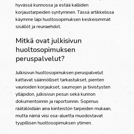
hyvässä kunnossa ja estää kalliiden
korjaustarpeiden syntyminen. Tässä artikkelissa
käymme läpi huoltosopimuksen keskeisimmät
sisällöt ja reunaehdot.
Mitkä ovat julkisivun
huoltosopimuksen
peruspalvelut?
Julkisivun huoltosopimuksen peruspalvelut
kattavat säännölliset tarkastukset, pienten
vaurioiden korjaukset, saumojen ja tiivistysten
ylläpidon, julkisivun pesun sekä kunnon
dokumentoinnin ja raportoinnin. Sopimus
räätälöidään aina kiinteistön tarpeiden mukaan,
mutta nämä viisi osa-aluetta muodostavat
tyypillisen huoltosopimuksen ytimen.