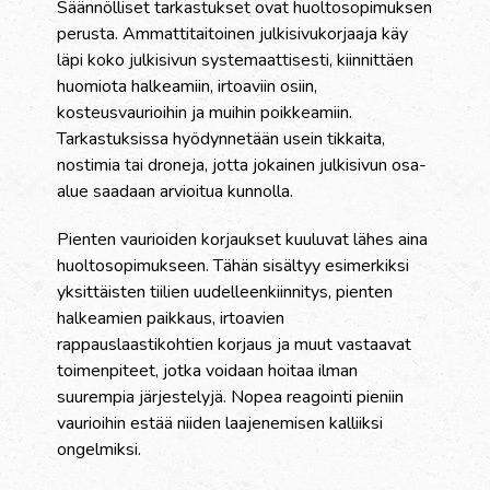
Säännölliset tarkastukset ovat huoltosopimuksen
perusta. Ammattitaitoinen julkisivukorjaaja käy
läpi koko julkisivun systemaattisesti, kiinnittäen
huomiota halkeamiin, irtoaviin osiin,
kosteusvaurioihin ja muihin poikkeamiin.
Tarkastuksissa hyödynnetään usein tikkaita,
nostimia tai droneja, jotta jokainen julkisivun osa-
alue saadaan arvioitua kunnolla.
Pienten vaurioiden korjaukset kuuluvat lähes aina
huoltosopimukseen. Tähän sisältyy esimerkiksi
yksittäisten tiilien uudelleenkiinnitys, pienten
halkeamien paikkaus, irtoavien
rappauslaastikohtien korjaus ja muut vastaavat
toimenpiteet, jotka voidaan hoitaa ilman
suurempia järjestelyjä. Nopea reagointi pieniin
vaurioihin estää niiden laajenemisen kalliiksi
ongelmiksi.