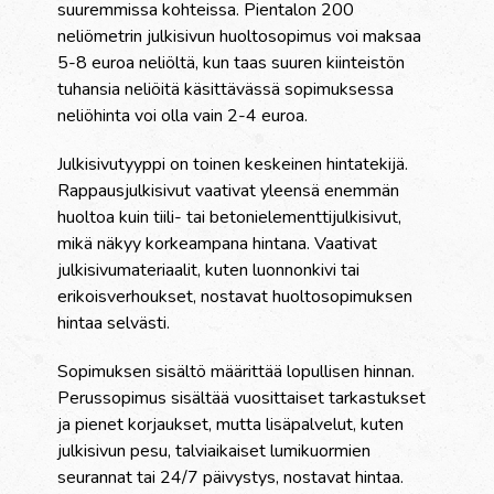
suuremmissa kohteissa. Pientalon 200
neliömetrin julkisivun huoltosopimus voi maksaa
5-8 euroa neliöltä, kun taas suuren kiinteistön
tuhansia neliöitä käsittävässä sopimuksessa
neliöhinta voi olla vain 2-4 euroa.
Julkisivutyyppi on toinen keskeinen hintatekijä.
Rappausjulkisivut vaativat yleensä enemmän
huoltoa kuin tiili- tai betonielementtijulkisivut,
mikä näkyy korkeampana hintana. Vaativat
julkisivumateriaalit, kuten luonnonkivi tai
erikoisverhoukset, nostavat huoltosopimuksen
hintaa selvästi.
Sopimuksen sisältö määrittää lopullisen hinnan.
Perussopimus sisältää vuosittaiset tarkastukset
ja pienet korjaukset, mutta lisäpalvelut, kuten
julkisivun pesu, talviaikaiset lumikuormien
seurannat tai 24/7 päivystys, nostavat hintaa.