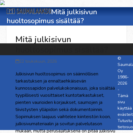
Skip
Open
Close
to
Mitä julkisivun
content
huoltosopimus sisältää?
mobile
mobile
menu
menu
Mitä julkisivun
huoltosopimus sisältää?
©
22 toukokuun, 2026
Saumal
Oy
Julkisivun huoltosopimus on säännöllisen
1986-
tarkastuksen ja ennaltaehkäisevän
2026
kunnossapidon palvelukokonaisuus, joka sisältää
-
tyypillisesti vuosittaiset kuntotarkastukset,
Tämä
pienten vaurioiden korjaukset, saumojen ja
sivu
käyttää
tiivistysten ylläpidon sekä dokumentoinnin.
evästeit
Sopimuksen laajuus vaihtelee kiinteistön koon,
Tutustu
julkisivumateriaalin ja sovitun palvelutason
tietosu
mukaan, mutta perusajatuksena on pitää julkisivu