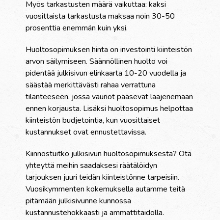
Myös tarkastusten määrä vaikuttaa: kaksi
vuosittaista tarkastusta maksaa noin 30-50
prosenttia enemmän kuin yksi.
Huoltosopimuksen hinta on investointi kiinteistön
arvon säilymiseen. Säännöllinen huolto voi
pidentää julkisivun elinkaarta 10-20 vuodella ja
säästää merkittävästi rahaa verrattuna
tilanteeseen, jossa vauriot pääsevät laajenemaan
ennen korjausta. Lisäksi huoltosopimus helpottaa
kiinteistön budjetointia, kun vuosittaiset
kustannukset ovat ennustettavissa.
Kiinnostuitko julkisivun huoltosopimuksesta? Ota
yhteyttä meihin saadaksesi räätälöidyn
tarjouksen juuri teidän kiinteistönne tarpeisiin.
Vuosikymmenten kokemuksella autamme teitä
pitämään julkisivunne kunnossa
kustannustehokkaasti ja ammattitaidolla.