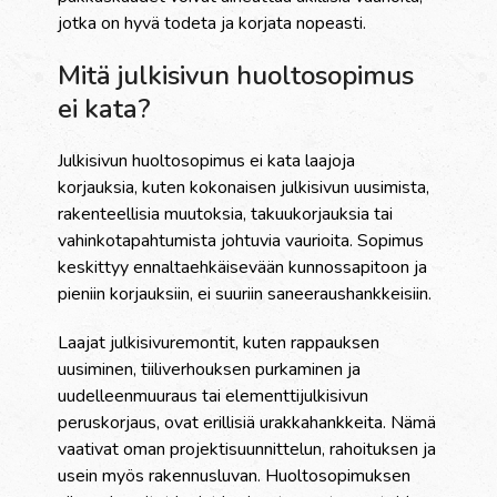
jotka on hyvä todeta ja korjata nopeasti.
Mitä julkisivun huoltosopimus
ei kata?
Julkisivun huoltosopimus ei kata laajoja
korjauksia, kuten kokonaisen julkisivun uusimista,
rakenteellisia muutoksia, takuukorjauksia tai
vahinkotapahtumista johtuvia vaurioita. Sopimus
keskittyy ennaltaehkäisevään kunnossapitoon ja
pieniin korjauksiin, ei suuriin saneeraushankkeisiin.
Laajat julkisivuremontit, kuten rappauksen
uusiminen, tiiliverhouksen purkaminen ja
uudelleenmuuraus tai elementtijulkisivun
peruskorjaus, ovat erillisiä urakkahankkeita. Nämä
vaativat oman projektisuunnittelun, rahoituksen ja
usein myös rakennusluvan. Huoltosopimuksen