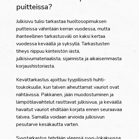
puitteissa?
Julkisivu tulisi tarkastaa huoltosopimuksen
puitteissa vähintään kerran vuodessa, mutta
ihanteellinen tarkastusväli on kaksi kertaa
vuodessa keväällä ja syksyllä. Tarkastusten
tiheys riippuu kiinteistön iästä,
julkisivumateriaalista, sijainnista ja aikaisemmasta
korjaushistoriasta.
Kevättarkastus ajoittuu tyypillisesti huhti-
toukokuulle, kun talven aiheuttamat vauriot ovat
nähtävissä. Pakkanen, jään muodostuminen ja
lämpötilavaihtelut rasittavat julkisivua, ja keväällä
havaitut vauriot ehditään korjata ennen seuraavaa
talvea. Samalla voidaan arvioida julkisivun
pesutarve kesäkautta varten.
Syystarkastus tehdään yleensä syys-lokakuussa