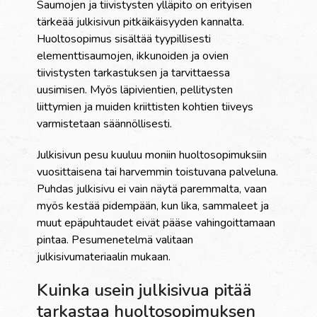
Saumojen ja tiivistysten ylläpito on erityisen
tärkeää julkisivun pitkäikäisyyden kannalta.
Huoltosopimus sisältää tyypillisesti
elementtisaumojen, ikkunoiden ja ovien
tiivistysten tarkastuksen ja tarvittaessa
uusimisen. Myös läpivientien, pellitysten
liittymien ja muiden kriittisten kohtien tiiveys
varmistetaan säännöllisesti.
Julkisivun pesu kuuluu moniin huoltosopimuksiin
vuosittaisena tai harvemmin toistuvana palveluna.
Puhdas julkisivu ei vain näytä paremmalta, vaan
myös kestää pidempään, kun lika, sammaleet ja
muut epäpuhtaudet eivät pääse vahingoittamaan
pintaa. Pesumenetelmä valitaan
julkisivumateriaalin mukaan.
Kuinka usein julkisivua pitää
tarkastaa huoltosopimuksen