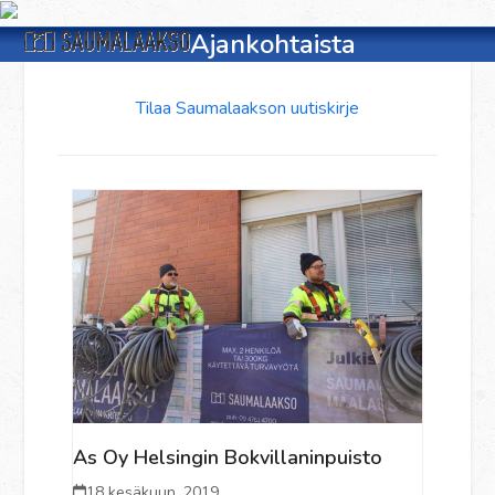
Skip
Open
Close
to
Ajankohtaista
content
mobile
mobile
Tilaa Saumalaakson uutiskirje
menu
menu
As Oy Helsingin Bokvillaninpuisto
18 kesäkuun, 2019