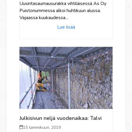
Uusintasaumausurakka vihtiläisessä As Oy
Puistonummessa alkoi huhtikuun alussa.
Vajaassa kuukaudessa…
Lue lisää
Julkisivun neljä vuodenaikaa: Talvi
15 tammikuun, 2019