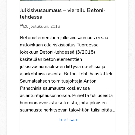
Julkisivusaumaus – vierailu Betoni-
lehdessä
20 joulukuun, 2018
Betonielementtien julkisivusaumaus ei saa
milloinkaan olla riskisijoitus Tuoreessa
lokakuun Betoni-lehdessä (3/2018)
käsitellään betonielementtien
julkisivusaumaukseen liittyviä oleellisia ja
ajankohtaisia asioita. Betoni-lehti haastatteli
Saumalaakson toimitusjohtaja Anton
Panschinia saumausta koskevissa
asiantuntijalausunnoissa. Puhetta tuli useista
huomionarvoisista seikoista, joita jokaisen
saumausta harkitsevan taloyhtiön tulisi pitää…
Lue lisää