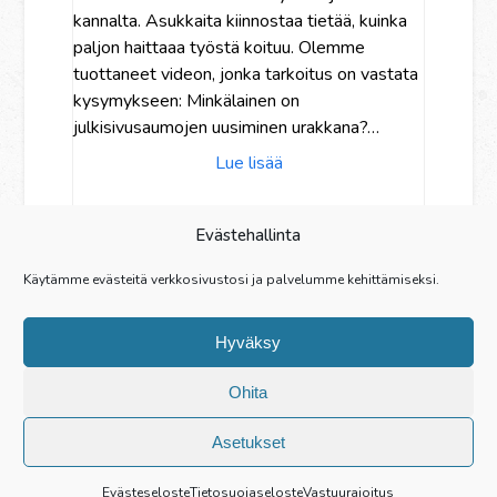
kannalta. Asukkaita kiinnostaa tietää, kuinka
paljon haittaaa työstä koituu. Olemme
tuottaneet videon, jonka tarkoitus on vastata
kysymykseen: Minkälainen on
julkisivusaumojen uusiminen urakkana?…
Lue lisää
Evästehallinta
Käytämme evästeitä verkkosivustosi ja palvelumme kehittämiseksi.
Previous
Page
Page
Page
Page
Page
Page
1
…
8
9
10
11
12
Next
Hyväksy
Ohita
Asetukset
© Saumalaakso Oy 1986- 2026 - Tämä sivu käyttää evästeitä.
Evästeseloste
Tietosuojaseloste
Vastuurajoitus