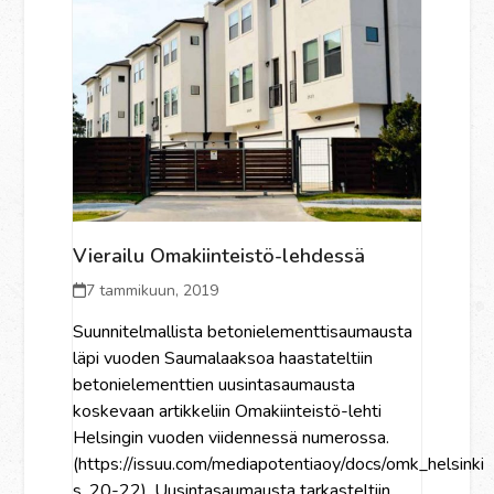
Vierailu Omakiinteistö-lehdessä
7 tammikuun, 2019
Suunnitelmallista betonielementtisaumausta
läpi vuoden Saumalaaksoa haastateltiin
betonielementtien uusintasaumausta
koskevaan artikkeliin Omakiinteistö-lehti
Helsingin vuoden viidennessä numerossa.
(https://issuu.com/mediapotentiaoy/docs/omk_helsinki
s. 20-22). Uusintasaumausta tarkasteltiin